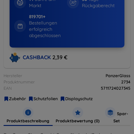
Markt
Rückgaberecht
819701+
Bestellungen
erfolgreich
abgeschlossen
CASHBACK
2,39 €
Hersteller
PanzerGlass
Produktnummer
2734
EAN
5711724027345
Zubehör
Schutzfolien
Displayschutz
Spar-
Produktbeschreibung
Produktbewertung (0)
Set