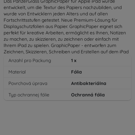
Das PanzerGlass GraphicPaper für Apple iPad wurde
entwickelt, um die Textur des Papiers nachzubilden, und
wurde von Entwicklern jeden Alters und auf allen
Fortschrittsstufen getestet. Neue Premium-Lösung für
Displayschutzfolien aus Papier. GraphicPaper eignet sich
perfekt für kreative Arbeiten, ermöglicht es Ihnen, Notizen
zu machen, zu skizzieren, zu zeichnen oder einfach mit
Ihrem iPad zu spielen. GraphicPaper - entworfen zum
Zeichnen, Skizzieren, Schreiben und Erstellen auf dem iPad
Anzahl pro Packung
1
x
Material
Fólia
Povrchová úprava
Antibakteriálna
Typ ochrannej fólie
Ochranná fólia