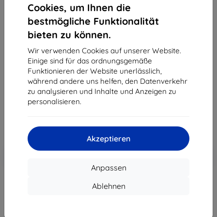
Cookies, um Ihnen die
bestmögliche Funktionalität
PanzerGlass GraphicPaper iPad Pro 11" (18/20/21)/
bieten zu können.
Air(20), entspiegelnd, case-friendly, antibakteriell
(2734)
Wir verwenden Cookies auf unserer Website.
Einige sind für das ordnungsgemäße
Geeignet für:
Apple iPad Pro 11
Apple iPad Air 4
Funktionieren der Website unerlässlich,
Produktbeschreibung
während andere uns helfen, den Datenverkehr
zu analysieren und Inhalte und Anzeigen zu
45,90 €
personalisieren.
21,50 €
ohne MWSt
18,07 €
Akzeptieren
In den
Rabatt mit Gutschein
-10%
EXTRA10
Warenkorb
Anpassen
Ablehnen
Letztes Stück auf Lager
-
+