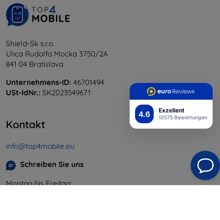
Shield-Sk s.r.o.
Ulica Rudolfa Mocka 3750/2A
841 04 Bratislava
Unternehmens-ID:
46701494
USt-IdNr.:
SK2023549671
Exzellent
4.6
13575 Bewertungen
Kontakt
info@top4mobile.eu
Schreiben Sie uns
Montag bis Freitag:
Online
8:00 - 16:00
Samstag und Sonntag: