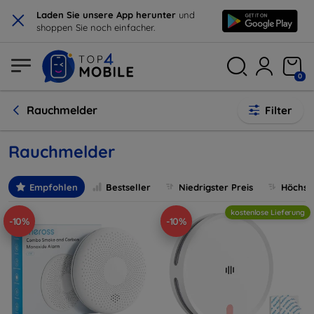
×
Laden Sie unsere App herunter
und
shoppen Sie noch einfacher.
0
Rauchmelder
Filter
Rauchmelder
Empfohlen
Bestseller
Niedrigster Preis
Höchste
kostenlose Lieferung
-10%
-10%