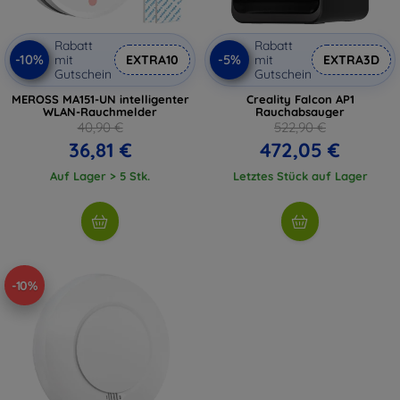
Rabatt
Rabatt
-10%
-5%
mit
EXTRA10
mit
EXTRA3D
Gutschein
Gutschein
MEROSS MA151-UN intelligenter
Creality Falcon AP1
WLAN-Rauchmelder
Rauchabsauger
40,90 €
522,90 €
36,81 €
472,05 €
Auf Lager > 5 Stk.
Letztes Stück auf Lager
-10%