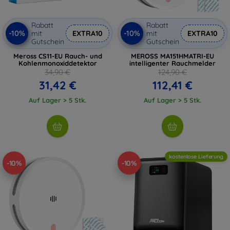
Rabatt
Rabatt
-10%
-10%
mit
EXTRA10
mit
EXTRA10
Gutschein
Gutschein
Meross CS11-EU Rauch- und
MEROSS MA151HMATRI-EU
Kohlenmonoxiddetektor
intelligenter Rauchmelder
34,90 €
124,90 €
31,42 €
112,41 €
Auf Lager > 5 Stk.
Auf Lager > 5 Stk.
kostenlose Lieferung
-10%
-10%