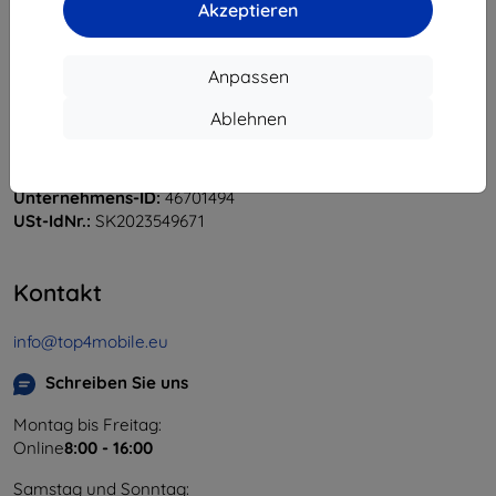
Akzeptieren
Anpassen
Shield-Sk s.r.o.
Ablehnen
Ulica Rudolfa Mocka 3750/2A
841 04 Bratislava
Unternehmens-ID:
46701494
USt-IdNr.:
SK2023549671
Kontakt
info@top4mobile.eu
Schreiben Sie uns
Montag bis Freitag:
Online
8:00 - 16:00
Samstag und Sonntag: