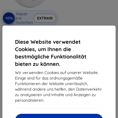
Rabatt
-10%
mit
EXTRA10
Gutschein
Meross GS559A WiFi Smart
Rauchmelder (HomeKit)
31,90 €
Diese Website verwendet
28,71 €
Cookies, um Ihnen die
Auf Lager > 5 Stk.
bestmögliche Funktionalität
bieten zu können.
Wir verwenden Cookies auf unserer Website.
Einige sind für das ordnungsgemäße
Funktionieren der Website unerlässlich,
während andere uns helfen, den Datenverkehr
1
-
5
vom ganzen
5
.
zu analysieren und Inhalte und Anzeigen zu
personalisieren.
«
1
»