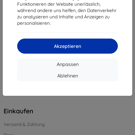
Funktionieren der Website unerlässlich,
Unternehmens-ID:
46701494
während andere uns helfen, den Datenverkehr
USt-IdNr.:
SK2023549671
zu analysieren und Inhalte und Anzeigen zu
personalisieren.
Kontakt
info@top4mobile.eu
Akzeptieren
Schreiben Sie uns
Anpassen
Montag bis Freitag:
Online
8:00 - 16:00
Ablehnen
Samstag und Sonntag:
Offline
Einkaufen
Versand & Zahlung