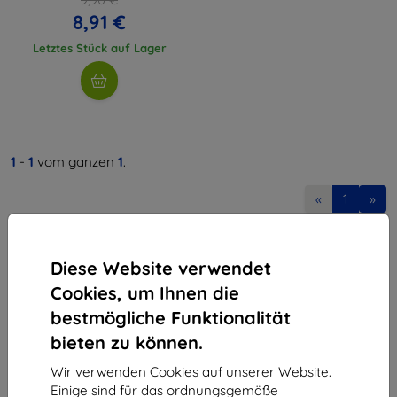
8,91 €
Letztes Stück auf Lager
1
-
1
vom ganzen
1
.
«
1
»
Diese Website verwendet
Cookies, um Ihnen die
bestmögliche Funktionalität
bieten zu können.
Shield-Sk s.r.o.
Ulica Rudolfa Mocka 3750/2A
Wir verwenden Cookies auf unserer Website.
841 04 Bratislava
Einige sind für das ordnungsgemäße