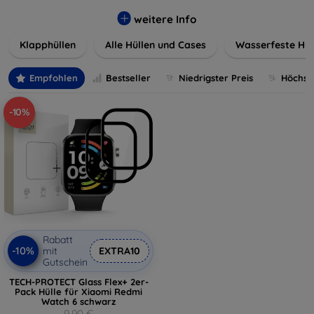
werden. Wählen Sie aus einer Vielzahl von Materialien und
Farben, um Ihren persönlichen Stil perfekt zu
weitere Info
unterstreichen.
Klapphüllen
Alle Hüllen und Cases
Wasserfeste Hül
Empfohlen
Bestseller
Niedrigster Preis
Höchste
-10%
Rabatt
-10%
mit
EXTRA10
Gutschein
TECH-PROTECT Glass Flex+ 2er-
Pack Hülle für Xiaomi Redmi
Watch 6 schwarz
9,90 €