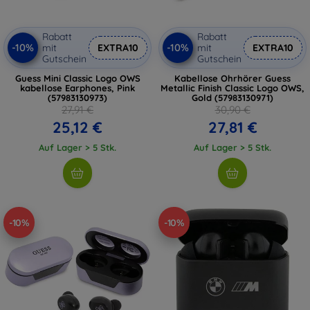
Rabatt
Rabatt
-10%
-10%
mit
EXTRA10
mit
EXTRA10
Gutschein
Gutschein
Guess Mini Classic Logo OWS
Kabellose Ohrhörer Guess
kabellose Earphones, Pink
Metallic Finish Classic Logo OWS,
(57983130973)
Gold (57983130971)
27,91 €
30,90 €
25,12 €
27,81 €
Auf Lager > 5 Stk.
Auf Lager > 5 Stk.
-10%
-10%