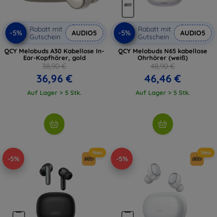
Rabatt mit
Rabatt mit
-5%
-5%
AUDIO5
AUDIO5
Gutschein
Gutschein
QCY Melobuds A30 Kabellose In-
QCY Melobuds N65 kabellose
Ear-Kopfhörer, gold
Ohrhörer (weiß)
38,90 €
48,90 €
36,96 €
46,46 €
Auf Lager > 5 Stk.
Auf Lager > 5 Stk.
Neu
Neu
-5%
-5%