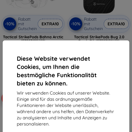
Rabatt
Rabatt
-10%
-10%
mit
EXTRA10
mit
EXTRA10
Gutschein
Gutschein
Tactical StrikePods Bahna Arctic
Tactical StrikePods Bug 2.0
(57983129692)
CrudeOil (57983129691)
26,91 €
18,90 €
24,22 €
17,01 €
Diese Website verwendet
Auf Lager > 5 Stk.
Auf Lager > 5 Stk.
Cookies, um Ihnen die
bestmögliche Funktionalität
bieten zu können.
Wir verwenden Cookies auf unserer Website.
Neu
-10%
-10%
Einige sind für das ordnungsgemäße
Funktionieren der Website unerlässlich,
während andere uns helfen, den Datenverkehr
zu analysieren und Inhalte und Anzeigen zu
personalisieren.