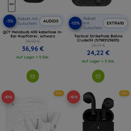
Rabatt
Rabatt mit
-5%
AUDIO5
-10%
mit
EXTRA10
Gutschein
Gutschein
QCY Melobuds A30 kabellose In-
Ear-Kopfhörer, schwarz
Tactical StrikePods Bahna
CrudeOil (57983129693)
38,90 €
26,91 €
36,96 €
24,22 €
Auf Lager > 5 Stk.
Auf Lager > 5 Stk.
Neu
Neu
-10%
-10%