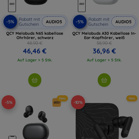
Rabatt mit
Rabatt mit
-5%
-5%
AUDIO5
AUDIO5
Gutschein
Gutschein
QCY Melobuds N65 kabellose
QCY Melobuds A30 Kabellose In-
Ohrhörer, schwarz
Ear-Kopfhörer, weiß
48,90 €
38,90 €
46,46 €
36,96 €
Auf Lager > 5 Stk.
Auf Lager > 5 Stk.
Neu
Neu
-5%
-10%