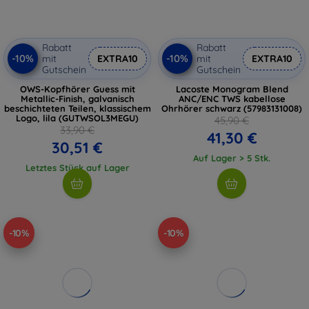
Rabatt
Rabatt
-10%
-10%
mit
EXTRA10
mit
EXTRA10
Gutschein
Gutschein
OWS-Kopfhörer Guess mit
Lacoste Monogram Blend
Metallic-Finish, galvanisch
ANC/ENC TWS kabellose
beschichteten Teilen, klassischem
Ohrhörer schwarz (57983131008)
Logo, lila (GUTWSOL3MEGU)
45,90 €
33,90 €
41,30 €
30,51 €
Auf Lager > 5 Stk.
Letztes Stück auf Lager
-10%
-10%