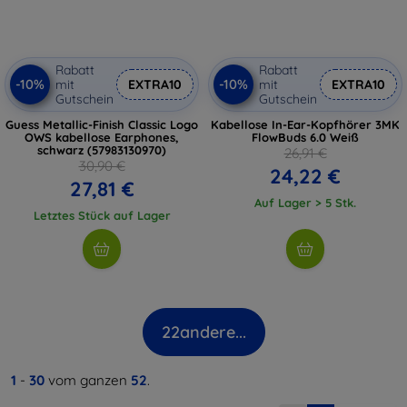
Rabatt
Rabatt
-10%
-10%
mit
EXTRA10
mit
EXTRA10
Gutschein
Gutschein
Guess Metallic-Finish Classic Logo
Kabellose In-Ear-Kopfhörer 3MK
OWS kabellose Earphones,
FlowBuds 6.0 Weiß
schwarz (57983130970)
26,91 €
30,90 €
24,22 €
27,81 €
Auf Lager > 5 Stk.
Letztes Stück auf Lager
22
andere...
1
-
30
vom ganzen
52
.