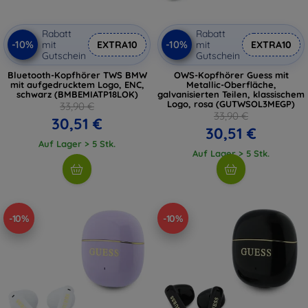
Rabatt
Rabatt
-10%
-10%
mit
EXTRA10
mit
EXTRA10
Gutschein
Gutschein
Bluetooth-Kopfhörer TWS BMW
OWS-Kopfhörer Guess mit
mit aufgedrucktem Logo, ENC,
Metallic-Oberfläche,
schwarz (BMBEMIATP18LOK)
galvanisierten Teilen, klassischem
Logo, rosa (GUTWSOL3MEGP)
33,90 €
33,90 €
30,51 €
30,51 €
Auf Lager > 5 Stk.
Auf Lager > 5 Stk.
-10%
-10%