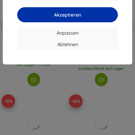
Akzeptieren
Rabatt
Rabatt
-10%
-10%
mit
EXTRA10
mit
EXTRA10
Gutschein
Gutschein
Anpassen
Tactical StrikePods Bug 2.0 Arctic
TWS-Kopfhörer Guess Script
(57983129690)
Metal Logo, türkis
Ablehnen
(GUTWSW85LEEQ)
18,90 €
30,90 €
17,01 €
27,81 €
Auf Lager > 5 Stk.
Letztes Stück auf Lager
-10%
-10%