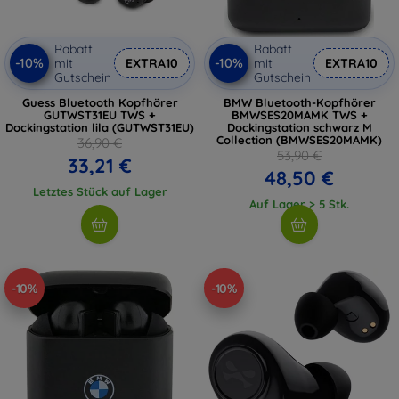
Rabatt
Rabatt
-10%
-10%
mit
EXTRA10
mit
EXTRA10
Gutschein
Gutschein
Guess Bluetooth Kopfhörer
BMW Bluetooth-Kopfhörer
GUTWST31EU TWS +
BMWSES20MAMK TWS +
Dockingstation lila (GUTWST31EU)
Dockingstation schwarz M
Collection (BMWSES20MAMK)
36,90 €
53,90 €
33,21 €
48,50 €
Letztes Stück auf Lager
Auf Lager > 5 Stk.
-10%
-10%