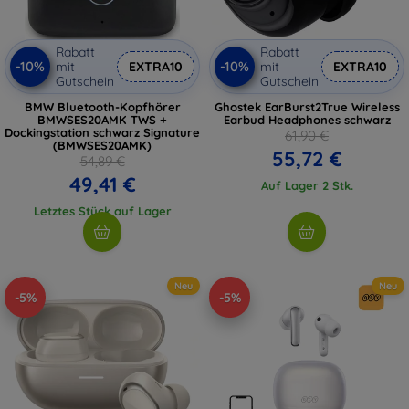
Rabatt
Rabatt
-10%
-10%
mit
EXTRA10
mit
EXTRA10
Gutschein
Gutschein
BMW Bluetooth-Kopfhörer
Ghostek EarBurst2True Wireless
BMWSES20AMK TWS +
Earbud Headphones schwarz
Dockingstation schwarz Signature
61,90 €
(BMWSES20AMK)
55,72 €
54,89 €
49,41 €
Auf Lager 2 Stk.
Letztes Stück auf Lager
Neu
Neu
-5%
-5%