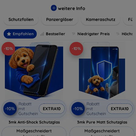
flexibler Folie, unsere Schutzlösungen sind einfach zu
installieren und passgenau für jedes Gerät, um eine
weitere Info
nahtlose Nutzung zu gewährleisten. Schützen Sie Ihr
Schutzfolien
Panzergläser
Kameraschutz
Für
wertvolles Gerät mit unseren langlebigen und zuverlässigen
Displayschutzlösungen und genießen Sie ein sorgenfreies
digitales Erlebnis.
Empfohlen
Bestseller
Niedrigster Preis
Höchste
-10%
-10%
Rabatt
Rabatt
-10%
-10%
mit
EXTRA10
mit
EXTRA10
Gutschein
Gutschein
3mk Anti-Shock Schutzglas
3mk Pure Matt Schutzglas
Maßgeschneidert
Maßgeschneidert