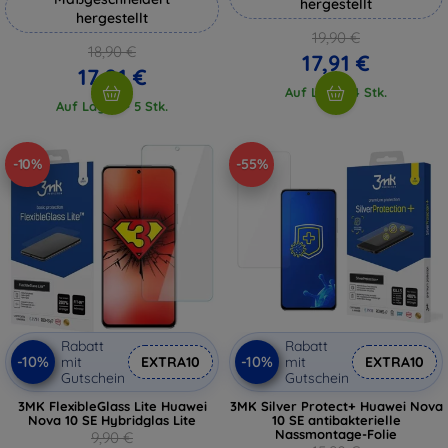
hergestellt
hergestellt
19,90 €
18,90 €
17,91 €
17,01 €
Auf Lager 4 Stk.
Auf Lager > 5 Stk.
-10%
-55%
Rabatt
Rabatt
-10%
-10%
mit
EXTRA10
mit
EXTRA10
Gutschein
Gutschein
3MK FlexibleGlass Lite Huawei
3MK Silver Protect+ Huawei Nova
Nova 10 SE Hybridglas Lite
10 SE antibakterielle
Nassmontage-Folie
9,90 €