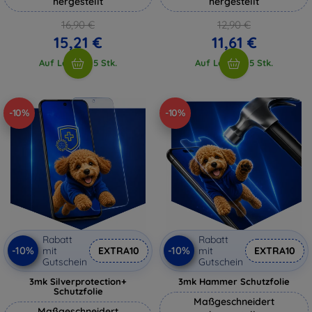
hergestellt
hergestellt
16,90 €
12,90 €
15,21 €
11,61 €
Auf Lager > 5 Stk.
Auf Lager > 5 Stk.
-10%
-10%
Rabatt
Rabatt
-10%
-10%
mit
EXTRA10
mit
EXTRA10
Gutschein
Gutschein
3mk Silverprotection+
3mk Hammer Schutzfolie
Schutzfolie
Maßgeschneidert
Maßgeschneidert