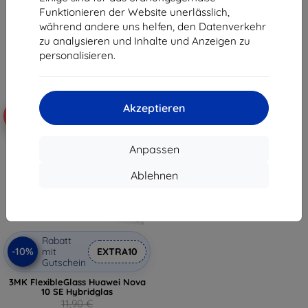
9,90 €
7,12 €
Funktionieren der Website unerlässlich,
8,91 €
während andere uns helfen, den Datenverkehr
Letztes Stück auf Lager
zu analysieren und Inhalte und Anzeigen zu
Auf Lager > 5 Stk.
personalisieren.
Akzeptieren
-48%
Anpassen
Ablehnen
Rabatt
-10%
mit
EXTRA10
Gutschein
3MK FlexibleGlass Huawei Nova
10 SE Hybridglas
11,90 €