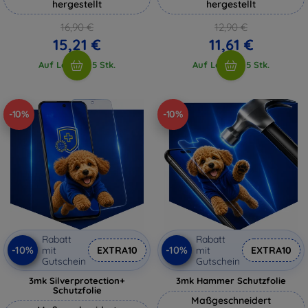
hergestellt
hergestellt
16,90 €
12,90 €
15,21 €
11,61 €
Auf Lager > 5 Stk.
Auf Lager > 5 Stk.
-10%
-10%
Rabatt
Rabatt
-10%
-10%
mit
EXTRA10
mit
EXTRA10
Gutschein
Gutschein
3mk Silverprotection+
3mk Hammer Schutzfolie
Schutzfolie
Maßgeschneidert