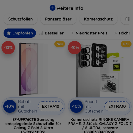
flexibler Folie, unsere Schutzlösungen sind einfach zu
installieren und passgenau für jedes Gerät, um eine
weitere Info
nahtlose Nutzung zu gewährleisten. Schützen Sie Ihr
Schutzfolien
Panzergläser
Kameraschutz
Für
wertvolles Gerät mit unseren langlebigen und zuverlässigen
Displayschutzlösungen und genießen Sie ein sorgenfreies
digitales Erlebnis.
Empfohlen
Bestseller
Niedrigster Preis
Höchste
Neu
Neu
-10%
-10%
Rabatt
Rabatt
-10%
-10%
mit
EXTRA10
mit
EXTRA10
Gutschein
Gutschein
EF-UF976CTE Samsung
Kameraschutz RINGKE CAMERA
entspiegelnde Schutzfolie für
FRAME, 2 Stück, GALAXY Z FOLD 7
Galaxy Z Fold 8 Ultra
/ 8 ULTRA, schwarz
(57983131105)
(8800380460638)