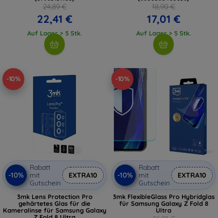
24,89 €
18,90 €
22,41 €
17,01 €
Auf Lager > 5 Stk.
Auf Lager > 5 Stk.
-10%
-10%
Rabatt
Rabatt
-10%
-10%
mit
EXTRA10
mit
EXTRA10
Gutschein
Gutschein
3mk Lens Protection Pro
3mk FlexibleGlass Pro Hybridglas
gehärtetes Glas für die
für Samsung Galaxy Z Fold 8
Kameralinse für Samsung Galaxy
Ultra
Z Fold 8 Ultra