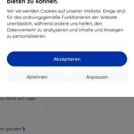
bieten zu können.
Wir verwenden Cookies auf unserer Website. Einige sind
für das ordnungsgemäße Funktionieren der Website
unerlässlich, während andere uns helfen, den
Datenverkehr zu analysieren und Inhalte und Anzeigen
zu personalisieren.
Rabatt
%
mit
EXTRA10
Akzeptieren
Gutschein
on HD DisplayPort 8K
Ablehnen
Anpassen
el 3m HCELI (blau)
16,90 €
9,81 €
tes Stück auf Lager
m ganzen
5
.