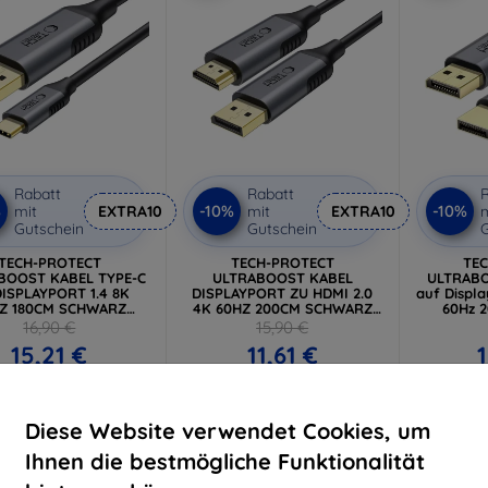
Rabatt
Rabatt
R
%
-10%
-10%
mit
EXTRA10
mit
EXTRA10
m
Gutschein
Gutschein
G
TECH-PROTECT
TECH-PROTECT
TE
BOOST KABEL TYPE-C
ULTRABOOST KABEL
ULTRABO
ISPLAYPORT 1.4 8K
DISPLAYPORT ZU HDMI 2.0
auf Displa
Z 180CM SCHWARZ
4K 60HZ 200CM SCHWARZ
60Hz 
(5906302321780)
(5906302321797)
(59
16,90 €
15,90 €
15,21 €
11,61 €
1
tes Stück auf Lager
Letztes Stück auf Lager
Letztes
Diese Website verwendet Cookies, um
Ihnen die bestmögliche Funktionalität