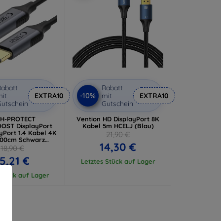
abatt
Rabatt
-10%
it
EXTRA10
mit
EXTRA10
utschein
Gutschein
CH-PROTECT
Vention HD DisplayPort 8K
OST DisplayPort
Kabel 5m HCELJ (Blau)
yPort 1.4 Kabel 4K
21,90 €
200cm Schwarz
14,30 €
06302321803)
18,90 €
5,21 €
Letztes Stück auf Lager
 Stück auf Lager