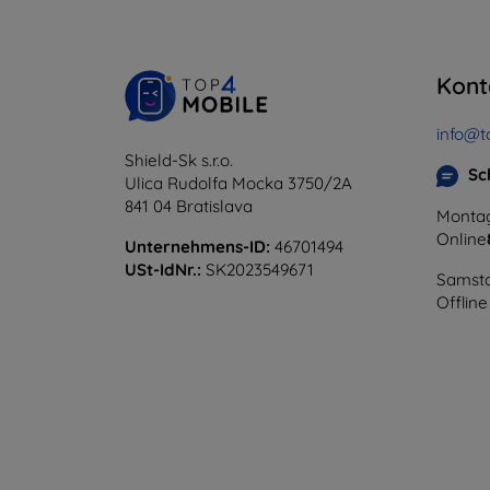
Kont
info@t
Shield-Sk s.r.o.
Sc
Ulica Rudolfa Mocka 3750/2A
841 04 Bratislava
Montag
Online
Unternehmens-ID:
46701494
USt-IdNr.:
SK2023549671
Samsta
Offline