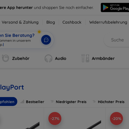
sere App herunter
und shoppen Sie noch einfacher.
Versand & Zahlung
Blog
Cashback
Widerrufsbelehrung
en Sie Beratung?
lkommen in unserem
p.
|
Zubehör
Audio
Armbänder
layPort
pfohlen
Bestseller
Niedrigster Preis
Höchster Preis
-27%
-20%