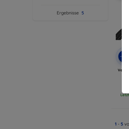
Ergebnisse
5
-10
Venti
Kab
Letz
1
-
5
vo