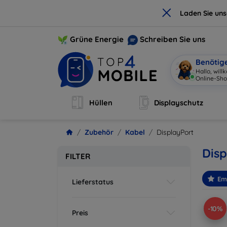
×
Laden Sie un
Grüne Energie
Schreiben Sie uns
Benötig
Hallo, wil
Online-Sho
Hüllen
Displayschutz
Zubehör
Kabel
DisplayPort
Disp
FILTER
Em
Lieferstatus
-10%
Preis