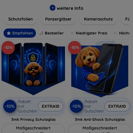
flexibler Folie, unsere Schutzlösungen sind einfach zu
installieren und passgenau für jedes Gerät, um eine
weitere Info
nahtlose Nutzung zu gewährleisten. Schützen Sie Ihr
Schutzfolien
Panzergläser
Kameraschutz
Für
wertvolles Gerät mit unseren langlebigen und zuverlässigen
Displayschutzlösungen und genießen Sie ein sorgenfreies
digitales Erlebnis.
Empfohlen
Bestseller
Niedrigster Preis
Höchste
-10%
-10%
Rabatt
Rabatt
-10%
-10%
mit
EXTRA10
mit
EXTRA10
Gutschein
Gutschein
3mk Privacy Schutzglas
3mk Anti-Shock Schutzglas
Maßgeschneidert
Maßgeschneidert