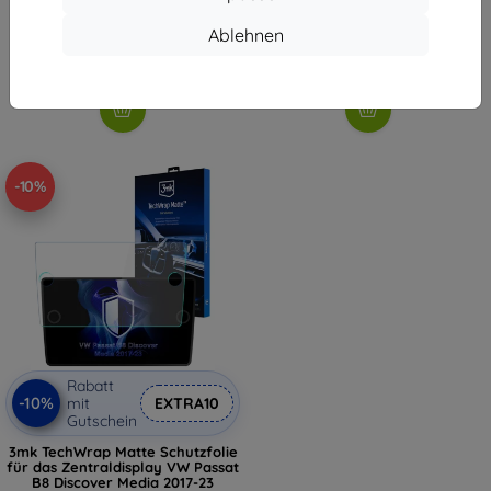
DiscoverMedia 11 2017-23
34,90 €
34,90 €
31,42 €
Ablehnen
31,42 €
Auf Lager > 5 Stk.
Auf Lager > 5 Stk.
-10%
Rabatt
-10%
mit
EXTRA10
Gutschein
3mk TechWrap Matte Schutzfolie
für das Zentraldisplay VW Passat
B8 Discover Media 2017-23