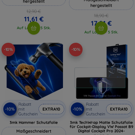
hergestellt
hergestellt
12,90 €
18,90 €
11,61 €
17,01 €
Auf Lager > 5 Stk.
Auf Lager > 5 Stk.
-10%
-10%
Rabatt
Rabatt
-10%
-10%
mit
EXTRA10
mit
EXTRA10
Gutschein
Gutschein
3mk Hammer Schutzfolie
3mk TechWrap Matte Schutzfolie
für Cockpit-Display VW Passat B9
Maßgeschneidert
Digital Cockpit Pro 2024-