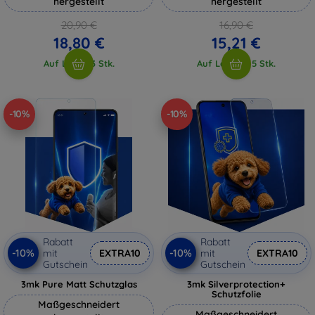
hergestellt
hergestellt
20,90 €
16,90 €
18,80 €
15,21 €
Auf Lager 3 Stk.
Auf Lager > 5 Stk.
-10%
-10%
Rabatt
Rabatt
-10%
-10%
mit
EXTRA10
mit
EXTRA10
Gutschein
Gutschein
3mk Pure Matt Schutzglas
3mk Silverprotection+
Schutzfolie
Maßgeschneidert
Maßgeschneidert