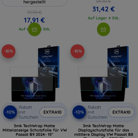
34,90 €
hergestellt
31,42 €
19,90 €
Auf Lager 4 Stk.
17,91 €
Auf Lager 4 Stk.
-10%
-10%
Rabatt
Rabatt
-10%
-10%
mit
EXTRA10
mit
EXTRA10
Gutschein
Gutschein
3mk TechWrap Matte
3mk TechWrap Matte
Mittelanzeige Schutzfolie für VW
Displayschutzfolie für das
Passat B9 2024- 15"
mittlere Display VW Passat B8