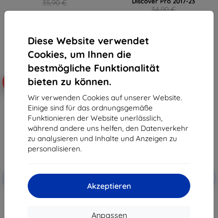
Discover Pro 2017-23
35,90 €
34,90 €
32,31 €
31,42 €
Auf Lager > 5 Stk.
Auf Lager > 5 Stk.
Diese Website verwendet
Cookies, um Ihnen die
bestmögliche Funktionalität
bieten zu können.
-10%
-10%
Wir verwenden Cookies auf unserer Website.
Einige sind für das ordnungsgemäße
Funktionieren der Website unerlässlich,
während andere uns helfen, den Datenverkehr
zu analysieren und Inhalte und Anzeigen zu
personalisieren.
Rabatt
Rabatt
-10%
-10%
mit
EXTRA10
mit
EXTRA10
Akzeptieren
Gutschein
Gutschein
3mk TechWrap Matte
3mk TechWrap Matte
Mittelanzeige Schutzfolie für VW
Displayschutzfolie für das
Passat B9 2024- 12,9 Zoll
mittlere Display VW Passat
Anpassen