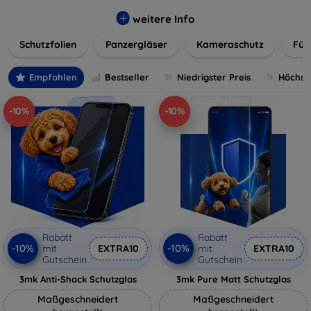
flexibler Folie, unsere Schutzlösungen sind einfach zu
installieren und passgenau für jedes Gerät, um eine
weitere Info
nahtlose Nutzung zu gewährleisten. Schützen Sie Ihr
Schutzfolien
Panzergläser
Kameraschutz
Für
wertvolles Gerät mit unseren langlebigen und zuverlässigen
Displayschutzlösungen und genießen Sie ein sorgenfreies
digitales Erlebnis.
Empfohlen
Bestseller
Niedrigster Preis
Höchste
-10%
-10%
Rabatt
Rabatt
-10%
-10%
mit
EXTRA10
mit
EXTRA10
Gutschein
Gutschein
3mk Anti-Shock Schutzglas
3mk Pure Matt Schutzglas
Maßgeschneidert
Maßgeschneidert