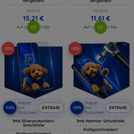
hergestellt
hergestellt
16,90 €
12,90 €
15,21 €
11,61 €
Auf Lager > 5 Stk.
Auf Lager > 5 Stk.
-10%
-10%
Rabatt
Rabatt
-10%
-10%
mit
EXTRA10
mit
EXTRA10
Gutschein
Gutschein
3mk Silverprotection+
3mk Hammer Schutzfolie
Schutzfolie
Maßgeschneidert
Maßgeschneidert