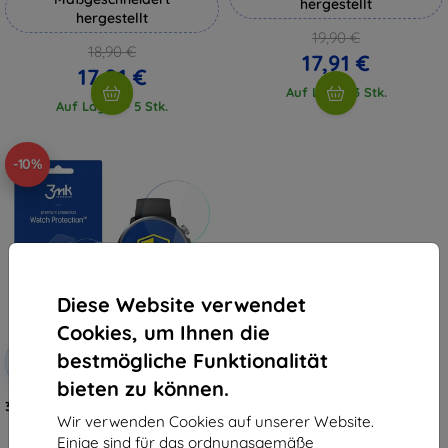
hergestellt
hergestellt
19,90 €
18,90 €
17,91 €
17,01 €
Auf Lager 3 Stk.
Auf Lager > 5 Stk.
-10%
Diese Website verwendet
Cookies, um Ihnen die
Rabatt
bestmögliche Funktionalität
-10%
mit
EXTRA10
Gutschein
bieten zu können.
3MK Hybrid-Glas FlexibleGlass für
Watch Mibro A1
Wir verwenden Cookies auf unserer Website.
10,90 €
Einige sind für das ordnungsgemäße