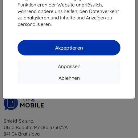
9,81 €
Funktionieren der Website unerlässlich,
während andere uns helfen, den Datenverkehr
Auf Lager > 5 Stk.
zu analysieren und Inhalte und Anzeigen zu
personalisieren.
Akzeptieren
1
-
5
vom ganzen
5
.
Anpassen
«
1
»
Ablehnen
Shield-Sk s.r.o.
Ulica Rudolfa Mocka 3750/2A
841 04 Bratislava