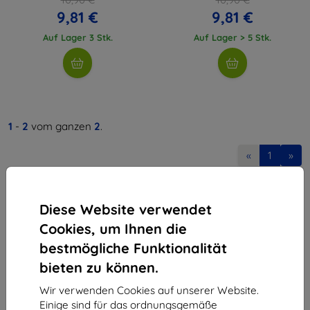
9,81 €
9,81 €
Auf Lager 3 Stk.
Auf Lager > 5 Stk.
1
-
2
vom ganzen
2
.
«
1
»
Diese Website verwendet
Cookies, um Ihnen die
bestmögliche Funktionalität
bieten zu können.
Shield-Sk s.r.o.
Ulica Rudolfa Mocka 3750/2A
Wir verwenden Cookies auf unserer Website.
841 04 Bratislava
Einige sind für das ordnungsgemäße