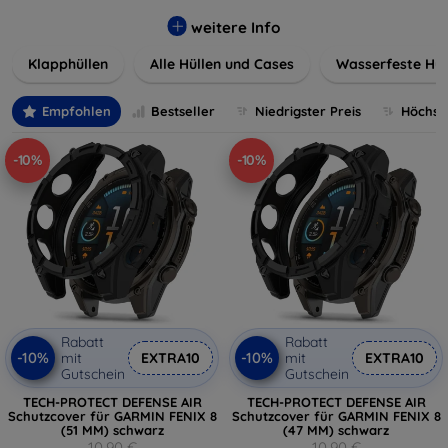
werden. Wählen Sie aus einer Vielzahl von Materialien und
Farben, um Ihren persönlichen Stil perfekt zu
weitere Info
unterstreichen.
Klapphüllen
Alle Hüllen und Cases
Wasserfeste Hül
Empfohlen
Bestseller
Niedrigster Preis
Höchste
-10%
-10%
Rabatt
Rabatt
-10%
-10%
mit
EXTRA10
mit
EXTRA10
Gutschein
Gutschein
TECH-PROTECT DEFENSE AIR
TECH-PROTECT DEFENSE AIR
Schutzcover für GARMIN FENIX 8
Schutzcover für GARMIN FENIX 8
(51 MM) schwarz
(47 MM) schwarz
10,90 €
10,90 €