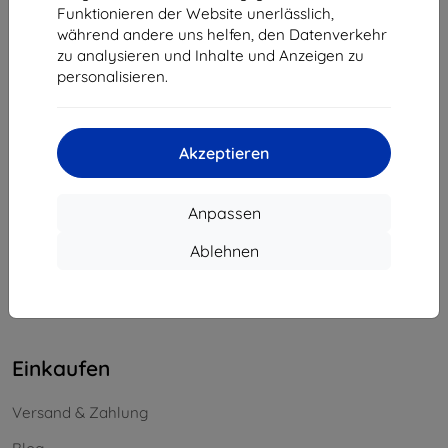
Funktionieren der Website unerlässlich,
Unternehmens-ID:
46701494
während andere uns helfen, den Datenverkehr
USt-IdNr.:
SK2023549671
zu analysieren und Inhalte und Anzeigen zu
personalisieren.
Kontakt
info@top4mobile.eu
Akzeptieren
Schreiben Sie uns
Anpassen
Montag bis Freitag:
Online
8:00 - 16:00
Ablehnen
Samstag und Sonntag:
Offline
Einkaufen
Versand & Zahlung