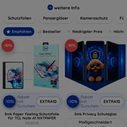
flexibler Folie, unsere Schutzlösungen sind einfach zu
installieren und passgenau für jedes Gerät, um eine
weitere Info
nahtlose Nutzung zu gewährleisten. Schützen Sie Ihr
Schutzfolien
Panzergläser
Kameraschutz
Für
wertvolles Gerät mit unseren langlebigen und zuverlässigen
Displayschutzlösungen und genießen Sie ein sorgenfreies
digitales Erlebnis.
Empfohlen
Bestseller
Niedrigster Preis
Höchste
-10%
-10%
Rabatt
Rabatt
-10%
-10%
mit
EXTRA10
mit
EXTRA10
Gutschein
Gutschein
3mk Paper Feeling Schutzfolie
3mk Privacy Schutzglas
für TCL Note A1 NXTPAPER
Maßgeschneidert
24,89 €