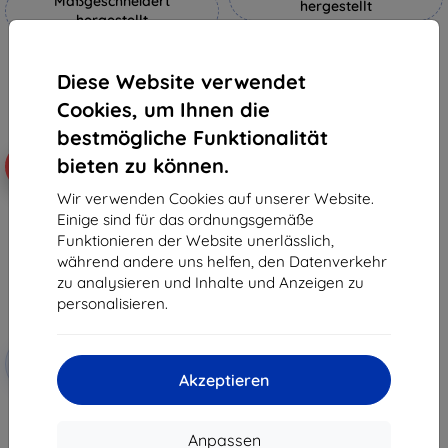
Maßgeschneidert
hergestellt
hergestellt
19,90 €
18,90 €
17,91 €
17,01 €
Diese Website verwendet
Auf Lager 4 Stk.
Cookies, um Ihnen die
Auf Lager > 5 Stk.
bestmögliche Funktionalität
bieten zu können.
-10%
Wir verwenden Cookies auf unserer Website.
Einige sind für das ordnungsgemäße
Funktionieren der Website unerlässlich,
während andere uns helfen, den Datenverkehr
zu analysieren und Inhalte und Anzeigen zu
personalisieren.
Rabatt
-10%
mit
EXTRA10
Akzeptieren
Gutschein
3mk FlexibleGlass Hybrid
Panzerglas für TCL Note A1
NXTPAPER
Anpassen