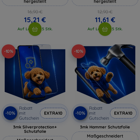
hergestellt
hergestellt
16,90 €
12,90 €
15,21 €
11,61 €
Auf Lager > 5 Stk.
Auf Lager > 5 Stk.
-10%
-10%
Rabatt
Rabatt
-10%
-10%
mit
EXTRA10
mit
EXTRA10
Gutschein
Gutschein
3mk Silverprotection+
3mk Hammer Schutzfolie
Schutzfolie
Maßgeschneidert