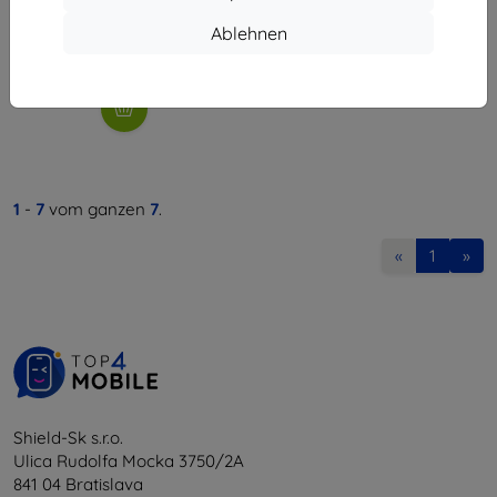
17,90 €
16,11 €
Ablehnen
Auf Lager 4 Stk.
1
-
7
vom ganzen
7
.
«
1
»
Shield-Sk s.r.o.
Ulica Rudolfa Mocka 3750/2A
841 04 Bratislava