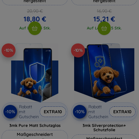
hergestellt
hergestellt
20,90 €
16,90 €
18,80 €
15,21 €
Auf Lager 3 Stk.
Auf Lager > 5 Stk.
-10%
-10%
Rabatt
Rabatt
-10%
-10%
mit
EXTRA10
mit
EXTRA10
Gutschein
Gutschein
3mk Pure Matt Schutzglas
3mk Silverprotection+
Schutzfolie
Maßgeschneidert
Maßgeschneidert