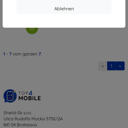
9,90 €
5,31 €
Ablehnen
Letztes Stück auf Lager
1
-
7
vom ganzen
7
.
«
1
»
Shield-Sk s.r.o.
Ulica Rudolfa Mocka 3750/2A
841 04 Bratislava