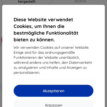
10,90 €
hergestellt
9,81 €
19,90 €
Auf Lager 1 Stk.
17,91 €
Diese Website verwendet
Auf Lager 4 Stk.
Cookies, um Ihnen die
bestmögliche Funktionalität
bieten zu können.
-46%
Wir verwenden Cookies auf unserer Website.
Einige sind für das ordnungsgemäße
Funktionieren der Website unerlässlich,
während andere uns helfen, den Datenverkehr
zu analysieren und Inhalte und Anzeigen zu
personalisieren.
Rabatt
-10%
mit
EXTRA10
Akzeptieren
Gutschein
3MK FlexibleGlass Lite Hybrid-
Schutzglas für Zebra
MC930B/MC9300
Anpassen