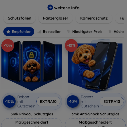
flexibler Folie, unsere Schutzlösungen sind einfach zu
installieren und passgenau für jedes Gerät, um eine
weitere Info
nahtlose Nutzung zu gewährleisten. Schützen Sie Ihr
Schutzfolien
Panzergläser
Kameraschutz
Für
wertvolles Gerät mit unseren langlebigen und zuverlässigen
Displayschutzlösungen und genießen Sie ein sorgenfreies
digitales Erlebnis.
Empfohlen
Bestseller
Niedrigster Preis
Höchste
-10%
-10%
Rabatt
Rabatt
-10%
-10%
mit
EXTRA10
mit
EXTRA10
Gutschein
Gutschein
3mk Privacy Schutzglas
3mk Anti-Shock Schutzglas
Maßgeschneidert
Maßgeschneidert