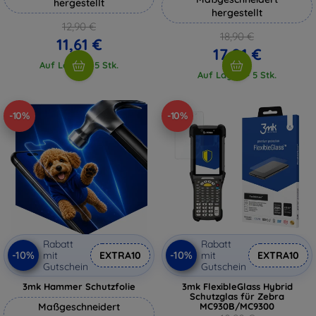
hergestellt
hergestellt
12,90 €
18,90 €
11,61 €
17,01 €
Auf Lager > 5 Stk.
Auf Lager > 5 Stk.
-10%
-10%
Rabatt
Rabatt
-10%
-10%
mit
EXTRA10
mit
EXTRA10
Gutschein
Gutschein
3mk Hammer Schutzfolie
3mk FlexibleGlass Hybrid
Schutzglas für Zebra
Maßgeschneidert
MC930B/MC9300