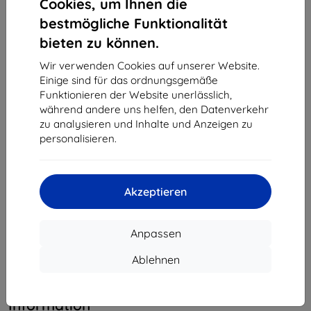
Cookies, um Ihnen die
Montag bis Freitag:
bestmögliche Funktionalität
Online
8:00 - 16:00
bieten zu können.
Samstag und Sonntag:
Wir verwenden Cookies auf unserer Website.
Offline
Einige sind für das ordnungsgemäße
Funktionieren der Website unerlässlich,
während andere uns helfen, den Datenverkehr
Einkaufen
zu analysieren und Inhalte und Anzeigen zu
personalisieren.
Versand & Zahlung
Blog
Akzeptieren
Cashback
Widerrufsbelehrung
Anpassen
Reklamation
Ablehnen
Kontakt
Information