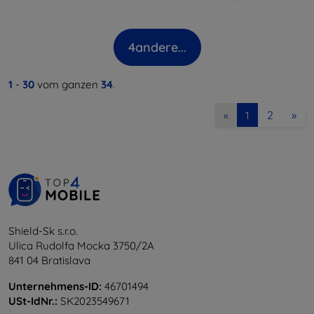
4
andere...
1
-
30
vom ganzen
34
.
2
»
«
1
Shield-Sk s.r.o.
Ulica Rudolfa Mocka 3750/2A
841 04 Bratislava
Unternehmens-ID:
46701494
USt-IdNr.:
SK2023549671