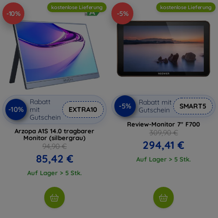
kostenlose Lieferung
kostenlose Lieferung
-10%
-5%
Rabatt
Rabatt mit
-5%
SMART5
-10%
mit
EXTRA10
Gutschein
Gutschein
Review-Monitor 7" F700
Arzopa A1S 14.0 tragbarer
309,90 €
Monitor (silbergrau)
294,41 €
94,90 €
85,42 €
Auf Lager > 5 Stk.
Auf Lager > 5 Stk.