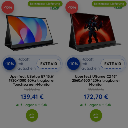
kostenlose Lieferung
kostenlose Lieferung
-10%
-10%
Rabatt
Rabatt
-10%
-10%
mit
EXTRA10
mit
EXTRA10
Gutschein
Gutschein
Uperfect USetup E7 15,6"
Uperfect UGame C2 16"
1920x1080 60Hz tragbarer
2560x1600 120Hz tragbarer
Touchscreen-Monitor
Monitor
154,90 €
191,90 €
139,41 €
172,70 €
Auf Lager > 5 Stk.
Auf Lager > 5 Stk.