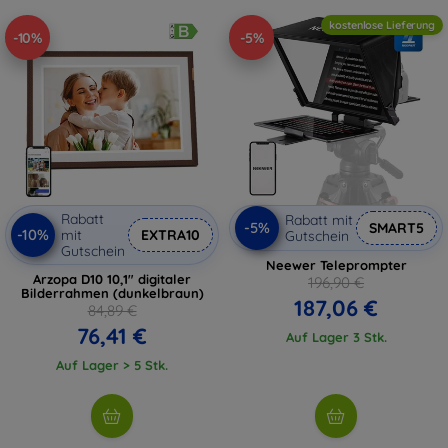
kostenlose Lieferung
-10%
-5%
Rabatt
Rabatt mit
-5%
SMART5
-10%
mit
EXTRA10
Gutschein
Gutschein
Neewer Teleprompter
Arzopa D10 10,1" digitaler
196,90 €
Bilderrahmen (dunkelbraun)
187,06 €
84,89 €
76,41 €
Auf Lager 3 Stk.
Auf Lager > 5 Stk.