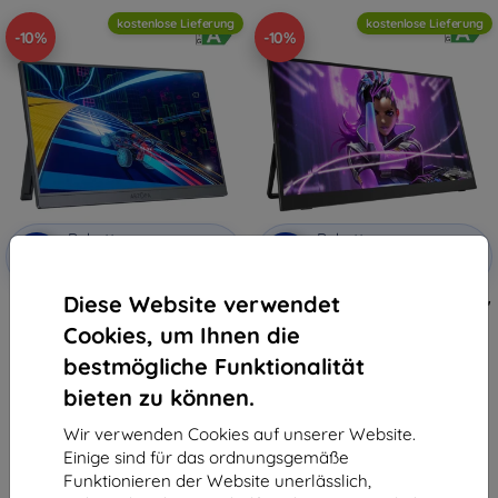
kostenlose Lieferung
kostenlose Lieferung
-10%
-10%
Rabatt
Rabatt
-10%
-10%
mit
EXTRA10
mit
EXTRA10
Gutschein
Gutschein
Diese Website verwendet
Arzopa Z1FC silbergrau 16,1"
Uperfect UGame J5 M173J15 17,3"
tragbarer Monitor
3840*2160 60Hz tragbarer
Cookies, um Ihnen die
Monitor
143,89 €
323,89 €
bestmögliche Funktionalität
129,51 €
291,50 €
bieten zu können.
Auf Lager > 5 Stk.
Auf Lager > 5 Stk.
Wir verwenden Cookies auf unserer Website.
Einige sind für das ordnungsgemäße
Funktionieren der Website unerlässlich,