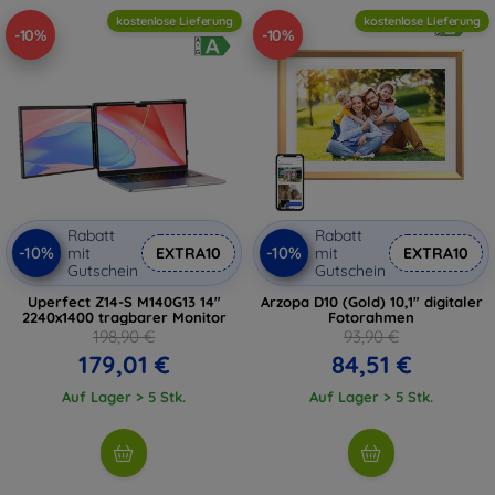
kostenlose Lieferung
kostenlose Lieferung
-10%
-10%
Rabatt
Rabatt
-10%
-10%
mit
EXTRA10
mit
EXTRA10
Gutschein
Gutschein
Uperfect Z14-S M140G13 14"
Arzopa D10 (Gold) 10,1" digitaler
2240x1400 tragbarer Monitor
Fotorahmen
198,90 €
93,90 €
179,01 €
84,51 €
Auf Lager > 5 Stk.
Auf Lager > 5 Stk.