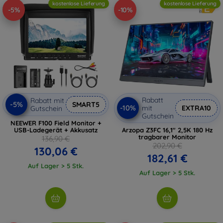
kostenlose Lieferung
kostenlose Lieferung
-5%
-10%
Rabatt
Rabatt mit
-5%
SMART5
-10%
mit
EXTRA10
Gutschein
Gutschein
NEEWER F100 Field Monitor +
USB-Ladegerät + Akkusatz
Arzopa Z3FC 16,1" 2,5K 180 Hz
tragbarer Monitor
136,90 €
202,90 €
130,06 €
182,61 €
Auf Lager > 5 Stk.
Auf Lager > 5 Stk.