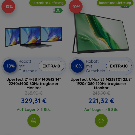
kostenlose Lieferung
kostenlose Lieferung
-10%
-10%
Rabatt
Rabatt
-10%
-10%
mit
EXTRA10
mit
EXTRA10
Gutschein
Gutschein
Uperfect Z14-3S M140G12 14''
Uperfect UMax 23 M238T01 23,8''
2240x1400 60Hz tragbarer
1920x1080 120Hz tragbarer
Monitor
Monitor
365,90 €
245,90 €
329,31 €
221,32 €
Auf Lager > 5 Stk.
Auf Lager > 5 Stk.