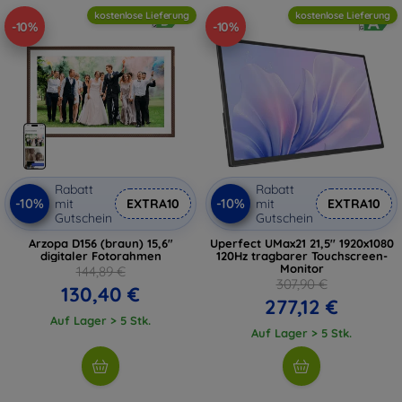
kostenlose Lieferung
kostenlose Lieferung
-10%
-10%
Rabatt
Rabatt
-10%
-10%
mit
EXTRA10
mit
EXTRA10
Gutschein
Gutschein
Arzopa D156 (braun) 15,6"
Uperfect UMax21 21,5'' 1920x1080
digitaler Fotorahmen
120Hz tragbarer Touchscreen-
Monitor
144,89 €
307,90 €
130,40 €
277,12 €
Auf Lager > 5 Stk.
Auf Lager > 5 Stk.