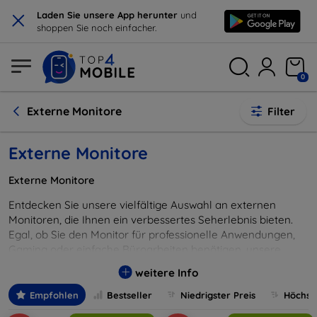
×
Laden Sie unsere App herunter
und
shoppen Sie noch einfacher.
0
Externe Monitore
Filter
Externe Monitore
Externe Monitore
Entdecken Sie unsere vielfältige Auswahl an externen
Monitoren, die Ihnen ein verbessertes Seherlebnis bieten.
Egal, ob Sie den Monitor für professionelle Anwendungen,
Gaming oder einfache Büroarbeiten benötigen, unsere
externen Monitore liefern gestochen scharfe Bilder und
weitere Info
lebendige Farben. Mit einer Vielzahl an Größen,
Auflösungen und Technologien sind diese Monitore sowohl
Empfohlen
Bestseller
Niedrigster Preis
Höchste
für das Heim- als auch Büroumfeld geeignet. Verstärken Sie