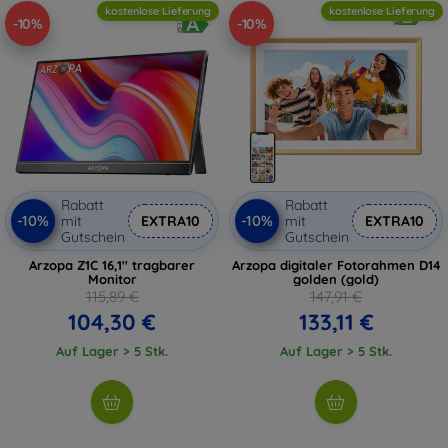
kostenlose Lieferung
kostenlose Lieferung
-10%
-10%
Rabatt
Rabatt
-10%
-10%
mit
EXTRA10
mit
EXTRA10
Gutschein
Gutschein
Arzopa Z1C 16,1'' tragbarer
Arzopa digitaler Fotorahmen D14
Monitor
golden (gold)
115,89 €
147,91 €
104,30 €
133,11 €
Auf Lager > 5 Stk.
Auf Lager > 5 Stk.