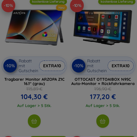
kostenlose Lieferung
kostenlose Lieferung
Ihre Produktivität und Ihr Unterhaltungserlebnis mit den
-10%
-10%
Neu
neuesten Funktionen wie Flicker-Free-Technologie,
ergonomischem Design und hoher Farbtreue. Finden Sie
den passenden Monitor, der Ihren Ansprüchen gerecht wird,
und verwandeln Sie Ihren Arbeitsplatz in eine High-Tech-
Umgebung.
Rabatt
Rabatt
-10%
-10%
mit
EXTRA10
mit
EXTRA10
Gutschein
Gutschein
Tragbarer Monitor ARZOPA Z1C
OTTOCAST OTTOAIBOX N95C
16.1" (grau)
Auto-Monitor + Rückfahrkamera
115,89 €
196,90 €
104,30 €
177,20 €
Auf Lager > 5 Stk.
Auf Lager > 5 Stk.