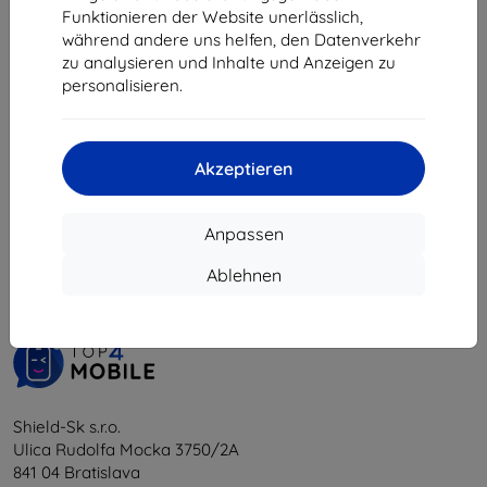
5,31 €
Funktionieren der Website unerlässlich,
während andere uns helfen, den Datenverkehr
Auf Lager 2 Stk.
zu analysieren und Inhalte und Anzeigen zu
personalisieren.
Akzeptieren
1
-
5
vom ganzen
5
.
Anpassen
«
1
»
Ablehnen
Shield-Sk s.r.o.
Ulica Rudolfa Mocka 3750/2A
841 04 Bratislava