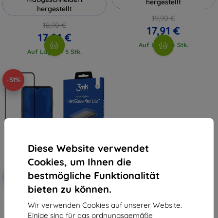
hergestellt
hergestellt
19,90 €
18,90 €
17,91 €
17,01 €
Auf Lager 4 Stk.
Auf Lager > 5 Stk.
-51%
Diese Website verwendet
Cookies, um Ihnen die
Rabatt
bestmögliche Funktionalität
-10%
mit
EXTRA10
Gutschein
bieten zu können.
3MK HG Max Lite Nokia G11/G21
schwarz
Wir verwenden Cookies auf unserer Website.
10,90 €
Einige sind für das ordnungsgemäße