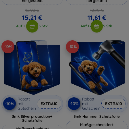
hergestellt
hergestellt
16,90 €
12,90 €
15,21 €
11,61 €
Auf Lager > 5 Stk.
Auf Lager > 5 Stk.
-10%
-10%
Rabatt
Rabatt
-10%
-10%
mit
EXTRA10
mit
EXTRA10
Gutschein
Gutschein
3mk Silverprotection+
3mk Hammer Schutzfolie
Schutzfolie
Maßgeschneidert
Maßgeschneidert