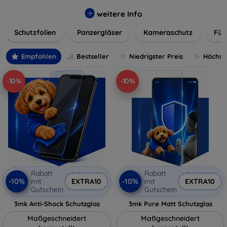
flexibler Folie, unsere Schutzlösungen sind einfach zu
installieren und passgenau für jedes Gerät, um eine
weitere Info
nahtlose Nutzung zu gewährleisten. Schützen Sie Ihr
Schutzfolien
Panzergläser
Kameraschutz
Für
wertvolles Gerät mit unseren langlebigen und zuverlässigen
Displayschutzlösungen und genießen Sie ein sorgenfreies
digitales Erlebnis.
Empfohlen
Bestseller
Niedrigster Preis
Höchste
-10%
-10%
Rabatt
Rabatt
-10%
-10%
mit
EXTRA10
mit
EXTRA10
Gutschein
Gutschein
3mk Anti-Shock Schutzglas
3mk Pure Matt Schutzglas
Maßgeschneidert
Maßgeschneidert