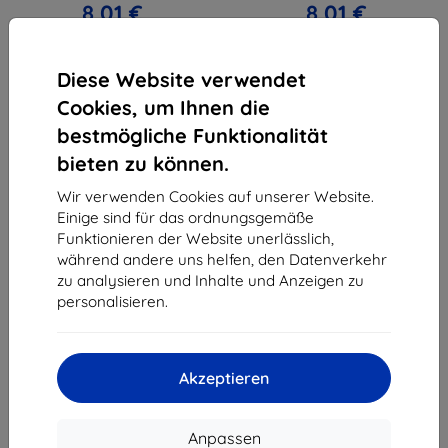
8,01 €
8,01 €
Auf Lager > 5 Stk.
Auf Lager > 5 Stk.
Diese Website verwendet
Cookies, um Ihnen die
bestmögliche Funktionalität
bieten zu können.
1
-
4
vom ganzen
4
.
Wir verwenden Cookies auf unserer Website.
Einige sind für das ordnungsgemäße
«
1
»
Funktionieren der Website unerlässlich,
während andere uns helfen, den Datenverkehr
zu analysieren und Inhalte und Anzeigen zu
personalisieren.
Akzeptieren
Shield-Sk s.r.o.
Ulica Rudolfa Mocka 3750/2A
841 04 Bratislava
Anpassen