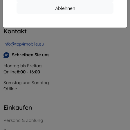
Unternehmens-ID:
46701494
Ablehnen
USt-IdNr.:
SK2023549671
Kontakt
info@top4mobile.eu
Schreiben Sie uns
Montag bis Freitag:
Online
8:00 - 16:00
Samstag und Sonntag:
Offline
Einkaufen
Versand & Zahlung