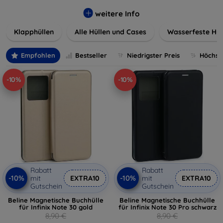
werden. Wählen Sie aus einer Vielzahl von Materialien und
Farben, um Ihren persönlichen Stil perfekt zu
weitere Info
unterstreichen.
Klapphüllen
Alle Hüllen und Cases
Wasserfeste Hül
Empfohlen
Bestseller
Niedrigster Preis
Höchste
-10%
-10%
Rabatt
Rabatt
-10%
-10%
mit
EXTRA10
mit
EXTRA10
Gutschein
Gutschein
Beline Magnetische Buchhülle
Beline Magnetische Buchhülle
für Infinix Note 30 gold
für Infinix Note 30 Pro schwarz
8,90 €
8,90 €