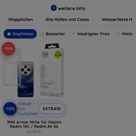
werden. Wählen Sie aus einer Vielzahl von Materialien und
Farben, um Ihren persönlichen Stil perfekt zu
weitere Info
unterstreichen.
Klapphüllen
Alle Hüllen und Cases
Wasserfeste Hül
Empfohlen
Bestseller
Niedrigster Preis
Höchste
-10%
Rabatt
-10%
mit
EXTRA10
Gutschein
3MK Armor Hülle für Xiaomi
Redmi 14C / Redmi A4 5G
12,90 €