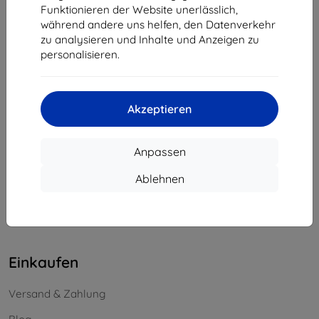
Funktionieren der Website unerlässlich,
Unternehmens-ID:
46701494
während andere uns helfen, den Datenverkehr
USt-IdNr.:
SK2023549671
zu analysieren und Inhalte und Anzeigen zu
personalisieren.
Kontakt
info@top4mobile.eu
Akzeptieren
Schreiben Sie uns
Anpassen
Montag bis Freitag:
Online
8:00 - 16:00
Ablehnen
Samstag und Sonntag:
Offline
Einkaufen
Versand & Zahlung