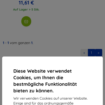
11,61 €
Auf Lager > 5 Stk.
1
-
1
vom ganzen
1
.
«
1
»
Diese Website verwendet
Cookies, um Ihnen die
bestmögliche Funktionalität
bieten zu können.
Shield-Sk s.r.o.
Ulica Rudolfa Mocka 3750/2A
Wir verwenden Cookies auf unserer Website.
841 04 Bratislava
Einige sind für das ordnungsgemäße