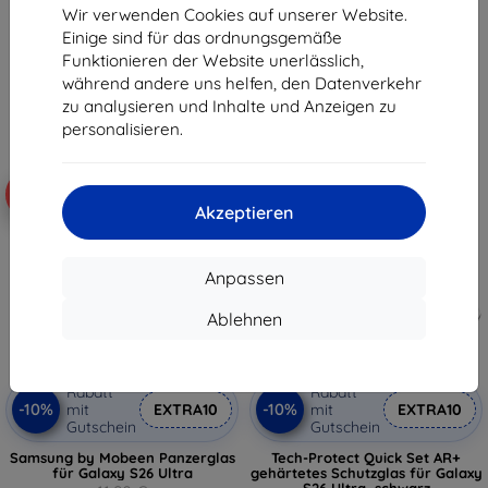
(5906302323739)
Wir verwenden Cookies auf unserer Website.
22,90 €
16,90 €
Einige sind für das ordnungsgemäße
20,61 €
15,21 €
Funktionieren der Website unerlässlich,
Auf Lager 4 Stk.
während andere uns helfen, den Datenverkehr
Letztes Stück auf Lager
zu analysieren und Inhalte und Anzeigen zu
personalisieren.
-10%
-10%
Akzeptieren
Anpassen
Ablehnen
Rabatt
Rabatt
-10%
-10%
mit
EXTRA10
mit
EXTRA10
Gutschein
Gutschein
Samsung by Mobeen Panzerglas
Tech-Protect Quick Set AR+
für Galaxy S26 Ultra
gehärtetes Schutzglas für Galaxy
S26 Ultra, schwarz