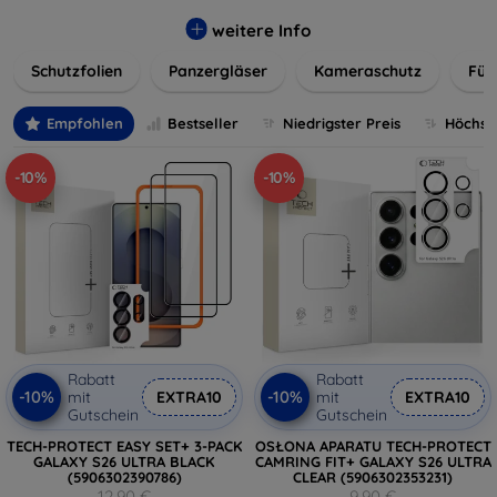
flexibler Folie, unsere Schutzlösungen sind einfach zu
installieren und passgenau für jedes Gerät, um eine
weitere Info
nahtlose Nutzung zu gewährleisten. Schützen Sie Ihr
Schutzfolien
Panzergläser
Kameraschutz
Für
wertvolles Gerät mit unseren langlebigen und zuverlässigen
Displayschutzlösungen und genießen Sie ein sorgenfreies
digitales Erlebnis.
Empfohlen
Bestseller
Niedrigster Preis
Höchste
-10%
-10%
Rabatt
Rabatt
-10%
-10%
mit
EXTRA10
mit
EXTRA10
Gutschein
Gutschein
TECH-PROTECT EASY SET+ 3-PACK
OSŁONA APARATU TECH-PROTECT
GALAXY S26 ULTRA BLACK
CAMRING FIT+ GALAXY S26 ULTRA
(5906302390786)
CLEAR (5906302353231)
12,90 €
9,90 €