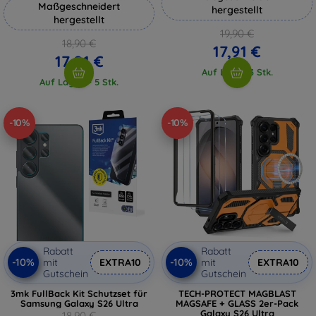
Maßgeschneidert
hergestellt
hergestellt
19,90 €
18,90 €
17,91 €
17,01 €
Auf Lager 3 Stk.
Auf Lager > 5 Stk.
-10%
-10%
Rabatt
Rabatt
-10%
-10%
mit
EXTRA10
mit
EXTRA10
Gutschein
Gutschein
3mk FullBack Kit Schutzset für
TECH-PROTECT MAGBLAST
Samsung Galaxy S26 Ultra
MAGSAFE + GLASS 2er-Pack
Galaxy S26 Ultra
18,90 €