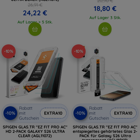
20,90 €
26,91 €
18,80 €
24,22 €
Auf Lager 3 Stk.
Auf Lager > 5 Stk.
-10%
-10%
Rabatt
Rabatt
-10%
-10%
mit
EXTRA10
mit
EXTRA10
Gutschein
Gutschein
SPIGEN GLAS.TR "EZ FIT PRO AC"
SPIGEN GLAS.TR "EZ FIT PRO AC"
HD 2-PACK GALAXY S26 ULTRA
entspiegeltes gehärtetes Glas 2-
CLEAR (AGL11072)
PACK für Galaxy S26 Ultra
transparent (AGL11069)