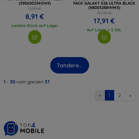
(5906302340149)
PACK GALAXY S26 ULTRA BLACK
(8800328814943)
9,90 €
19,90 €
8,91 €
17,91 €
Letztes Stück auf Lager
Auf Lager > 5 Stk.
7
andere...
1
-
30
vom ganzen
37
.
2
»
«
1