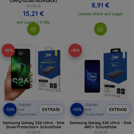
(UNIQ-GS26U-ALENSBLK)
8,91 €
16,90 €
15,21 €
Letztes Stück auf Lager
Auf Lager > 5 Stk.
-10%
-10%
Rabatt
Rabatt
-10%
-10%
mit
EXTRA10
mit
EXTRA10
Gutschein
Gutschein
Samsung Galaxy S26 Ultra - 3mk
Samsung Galaxy S26 Ultra - 3mk
SilverProtection+ Schutzfolie
ARC+ Schutzfolie
12,90 €
11,90 €