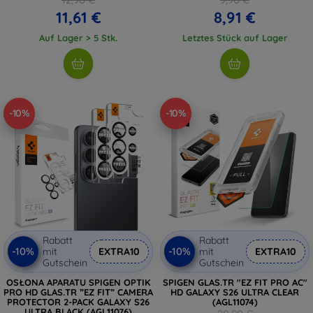
11,61 €
8,91 €
Auf Lager > 5 Stk.
Letztes Stück auf Lager
-10%
-10%
Rabatt
Rabatt
-10%
-10%
mit
EXTRA10
mit
EXTRA10
Gutschein
Gutschein
OSŁONA APARATU SPIGEN OPTIK
SPIGEN GLAS.TR "EZ FIT PRO AC"
PRO HD GLAS.TR ”EZ FIT” CAMERA
HD GALAXY S26 ULTRA CLEAR
PROTECTOR 2-PACK GALAXY S26
(AGL11074)
ULTRA BLACK (AGL11076)