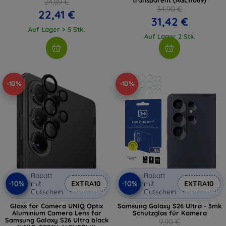
24,89 €
34,90 €
22,41 €
31,42 €
Auf Lager > 5 Stk.
Auf Lager 2 Stk.
-10%
-10%
Rabatt
Rabatt
-10%
-10%
mit
EXTRA10
mit
EXTRA10
Gutschein
Gutschein
Glass for Camera UNIQ Optix
Samsung Galaxy S26 Ultra - 3mk
Aluminium Camera Lens for
Schutzglas für Kamera
Samsung Galaxy S26 Ultra black
9,90 €