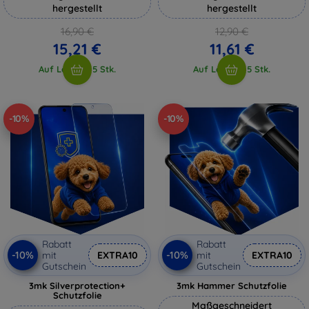
hergestellt
hergestellt
16,90 €
12,90 €
15,21 €
11,61 €
Auf Lager > 5 Stk.
Auf Lager > 5 Stk.
-10%
-10%
Rabatt
Rabatt
-10%
-10%
mit
EXTRA10
mit
EXTRA10
Gutschein
Gutschein
3mk Silverprotection+
3mk Hammer Schutzfolie
Schutzfolie
Maßgeschneidert