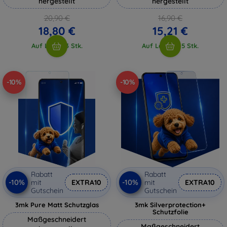
hergestellt
hergestellt
20,90 €
16,90 €
18,80 €
15,21 €
Auf Lager 3 Stk.
Auf Lager > 5 Stk.
-10%
-10%
Rabatt
Rabatt
-10%
-10%
mit
EXTRA10
mit
EXTRA10
Gutschein
Gutschein
3mk Pure Matt Schutzglas
3mk Silverprotection+
Schutzfolie
Maßgeschneidert
Maßgeschneidert