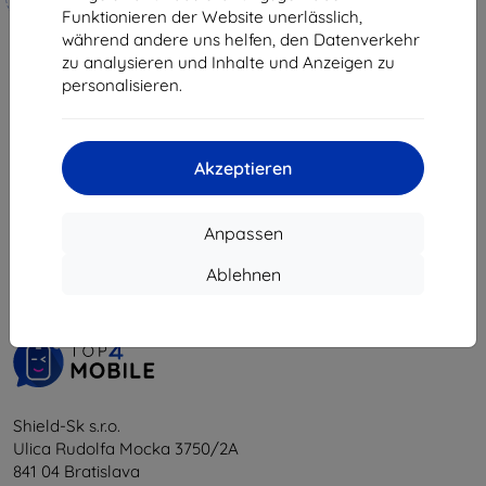
hergestellt
9,81 €
Funktionieren der Website unerlässlich,
während andere uns helfen, den Datenverkehr
19,90 €
Auf Lager > 5 Stk.
zu analysieren und Inhalte und Anzeigen zu
17,91 €
personalisieren.
Auf Lager 4 Stk.
Akzeptieren
1
-
6
vom ganzen
6
.
Anpassen
«
1
»
Ablehnen
Shield-Sk s.r.o.
Ulica Rudolfa Mocka 3750/2A
841 04 Bratislava