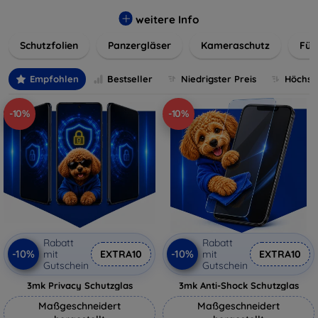
flexibler Folie, unsere Schutzlösungen sind einfach zu
installieren und passgenau für jedes Gerät, um eine
weitere Info
nahtlose Nutzung zu gewährleisten. Schützen Sie Ihr
Schutzfolien
Panzergläser
Kameraschutz
Für
wertvolles Gerät mit unseren langlebigen und zuverlässigen
Displayschutzlösungen und genießen Sie ein sorgenfreies
digitales Erlebnis.
Empfohlen
Bestseller
Niedrigster Preis
Höchste
-10%
-10%
Rabatt
Rabatt
-10%
-10%
mit
EXTRA10
mit
EXTRA10
Gutschein
Gutschein
3mk Privacy Schutzglas
3mk Anti-Shock Schutzglas
Maßgeschneidert
Maßgeschneidert