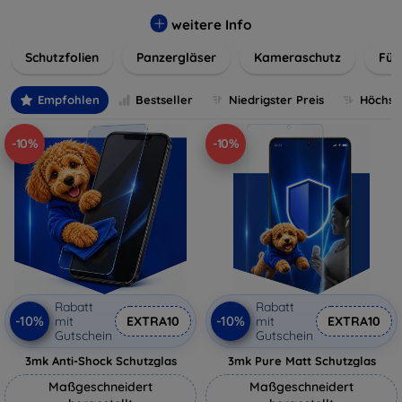
flexibler Folie, unsere Schutzlösungen sind einfach zu
installieren und passgenau für jedes Gerät, um eine
weitere Info
nahtlose Nutzung zu gewährleisten. Schützen Sie Ihr
Schutzfolien
Panzergläser
Kameraschutz
Für
wertvolles Gerät mit unseren langlebigen und zuverlässigen
Displayschutzlösungen und genießen Sie ein sorgenfreies
digitales Erlebnis.
Empfohlen
Bestseller
Niedrigster Preis
Höchste
-10%
-10%
Rabatt
Rabatt
-10%
-10%
mit
EXTRA10
mit
EXTRA10
Gutschein
Gutschein
3mk Anti-Shock Schutzglas
3mk Pure Matt Schutzglas
Maßgeschneidert
Maßgeschneidert