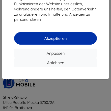
12,90 €
10,71 €
Funktionieren der Website unerlässlich,
7,12 €
während andere uns helfen, den Datenverkehr
Auf Lager > 5 Stk.
zu analysieren und Inhalte und Anzeigen zu
Auf Lager 2 Stk.
personalisieren.
Akzeptieren
1
-
6
vom ganzen
6
.
Anpassen
«
1
»
Ablehnen
Shield-Sk s.r.o.
Ulica Rudolfa Mocka 3750/2A
841 04 Bratislava