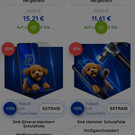
hergestellt
hergestellt
16,90 €
12,90 €
15,21 €
11,61 €
Auf Lager > 5 Stk.
Auf Lager > 5 Stk.
-10%
-10%
Rabatt
Rabatt
-10%
-10%
mit
EXTRA10
mit
EXTRA10
Gutschein
Gutschein
3mk Silverprotection+
3mk Hammer Schutzfolie
Schutzfolie
Maßgeschneidert
Maßgeschneidert