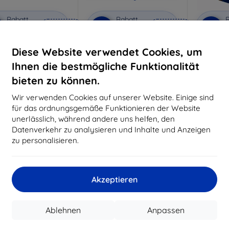
Rabatt
Rabatt
R
%
-10%
-10%
mit
EXTRA10
mit
EXTRA10
m
Gutschein
Gutschein
G
Diese Website verwendet Cookies, um
Privacy Schutzglas
3mk Anti-Shock Schutzglas
3mk Pure
Ihnen die bestmögliche Funktionalität
aßgeschneidert
Maßgeschneidert
Maßg
hergestellt
hergestellt
h
bieten zu können.
20,90 €
16,90 €
Wir verwenden Cookies auf unserer Website. Einige sind
18,80 €
15,21 €
für das ordnungsgemäße Funktionieren der Website
unerlässlich, während andere uns helfen, den
Auf Lager 3 Stk.
Auf Lager > 5 Stk.
Auf L
Datenverkehr zu analysieren und Inhalte und Anzeigen
-43%
zu personalisieren.
Akzeptieren
Ablehnen
Anpassen