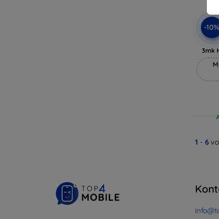
-10
3mk 
M
1
-
6
vo
Kont
info@t