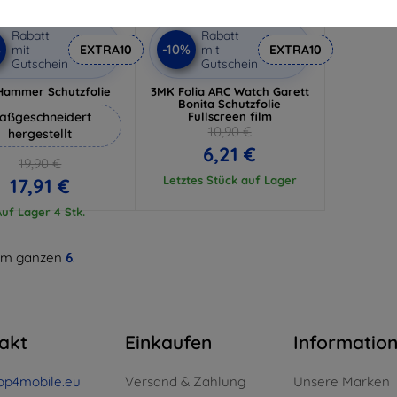
Rabatt
Rabatt
%
-10%
mit
EXTRA10
mit
EXTRA10
Gutschein
Gutschein
Hammer Schutzfolie
3MK Folia ARC Watch Garett
Bonita Schutzfolie
aßgeschneidert
Fullscreen film
10,90 €
hergestellt
6,21 €
19,90 €
Letztes Stück auf Lager
17,91 €
Auf Lager 4 Stk.
m ganzen
6
.
akt
Einkaufen
Informatio
op4mobile.eu
Versand & Zahlung
Unsere Marken