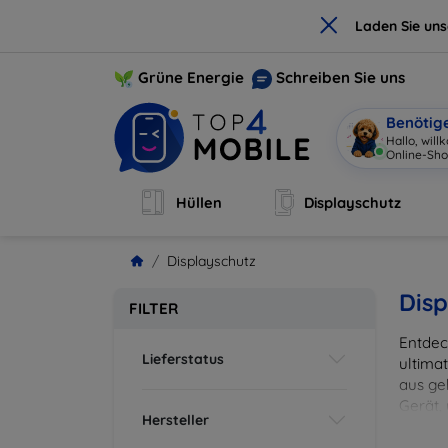
×
Laden Sie un
Grüne Energie
Schreiben Sie uns
Benötig
Hallo, wil
Online-Sho
Hüllen
Displayschutz
Displayschutz
Disp
FILTER
Entdec
Lieferstatus
ultima
aus ge
Gerät,
Hersteller
zuverl