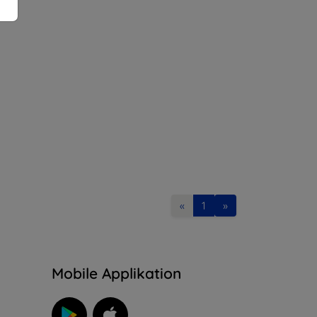
«
1
»
n
Mobile Applikation