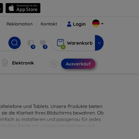
Reklamation
Kontakt
Login
Warenkorb
0
0
0
Elektronik
Ausverkauf
ltelefone und Tablets. Unsere Produkte bieten
sie die Klarheit Ihres Bildschirms bewahren. Ob
infach zu installieren und passgenau für jedes
ertvolles Gerät mit unseren langlebigen und
digitales Erlebnis.