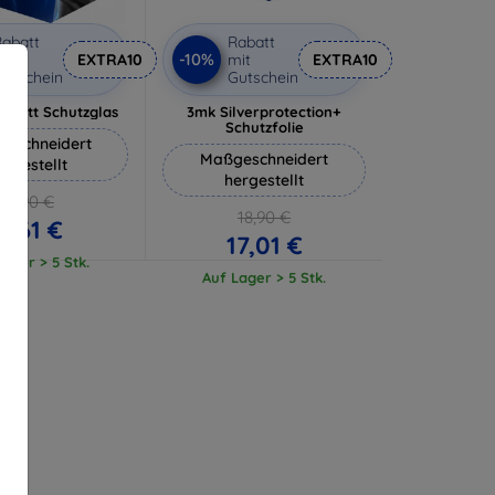
abatt
Rabatt
-10%
it
EXTRA10
mit
EXTRA10
utschein
Gutschein
 Matt Schutzglas
3mk Silverprotection+
Schutzfolie
eschneidert
Maßgeschneidert
ergestellt
hergestellt
12,90 €
18,90 €
11,61 €
17,01 €
ager > 5 Stk.
Auf Lager > 5 Stk.