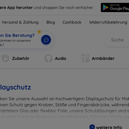
sere App herunter
und shoppen Sie noch einfacher.
Versand & Zahlung
Blog
Cashback
Widerrufsbelehrung
en Sie Beratung?
lkommen in unserem
p.
|
Zubehör
Audio
Armbänder
layschutz
ken Sie unsere Auswahl an hochwertigem Displayschutz für Mobi
tiven Schutz gegen Kratzer, Stöße und Fingerabdrücke, während 
härtetem Glas oder flexibler Folie, unsere Schutzlösungen sind e
 um eine nahtlose Nutzung zu gewährleisten. Schützen Sie Ihr w
ässigen Displayschutzlösungen und genießen Sie ein sorgenfreies 
weitere Info