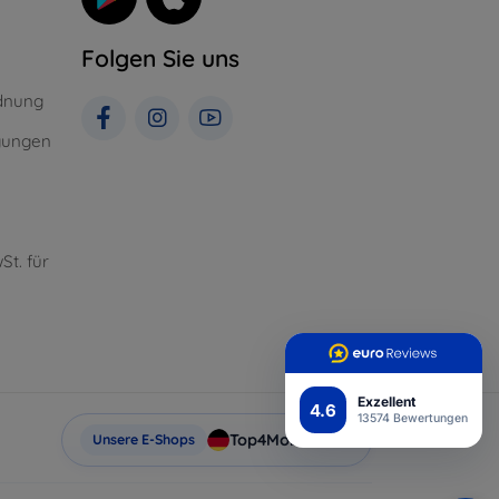
Folgen Sie uns
dnung
gungen
St. für
Exzellent
4.6
13574 Bewertungen
Top4Mobile.de
Unsere E-Shops