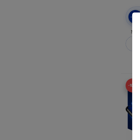
-10
3mk 
M
-10%