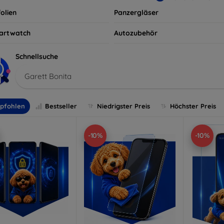
olien
Panzergläser
artwatch
Autozubehör
Schnellsuche
Garett Bonita
pfohlen
Bestseller
Niedrigster Preis
Höchster Preis
-10%
-10%