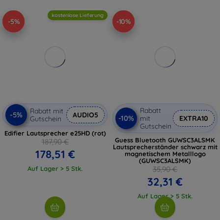
kostenlose Lieferung
-5%
-10%
Rabatt
Rabatt mit
-5%
AUDIO5
-10%
mit
EXTRA10
Gutschein
Gutschein
Edifier Lautsprecher e25HD (rot)
Guess Bluetooth GUWSC3ALSMK
187,90 €
Lautsprecherständer schwarz mit
178,51 €
magnetischem Metalllogo
(GUWSC3ALSMK)
Auf Lager > 5 Stk.
35,90 €
32,31 €
Auf Lager > 5 Stk.