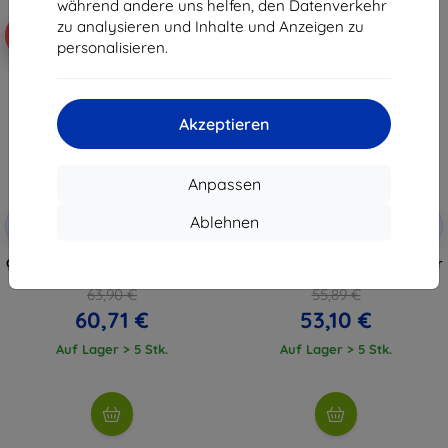
während andere uns helfen, den Datenverkehr
zu analysieren und Inhalte und Anzeigen zu
-5%
-5%
personalisieren.
Akzeptieren
Anpassen
Rabatt mit
Rabatt mit
Ablehnen
-5%
-5%
AUDIO5
AUDIO5
Gutschein
Gutschein
QCY SP7 kabelloser Lautsprecher
QCY SP7 kabelloser Lautsprecher
(grün)
(blau)
63,90 €
55,89 €
60,71 €
53,10 €
Auf Lager > 5 Stk.
Auf Lager > 5 Stk.