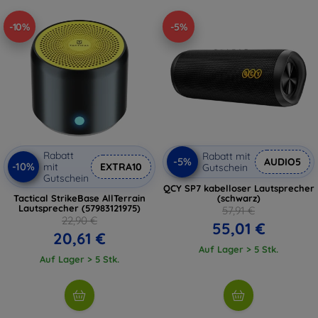
-10%
-5%
Rabatt
Rabatt mit
-5%
AUDIO5
-10%
mit
EXTRA10
Gutschein
Gutschein
QCY SP7 kabelloser Lautsprecher
Tactical StrikeBase AllTerrain
(schwarz)
Lautsprecher (57983121975)
57,91 €
22,90 €
55,01 €
20,61 €
Auf Lager > 5 Stk.
Auf Lager > 5 Stk.