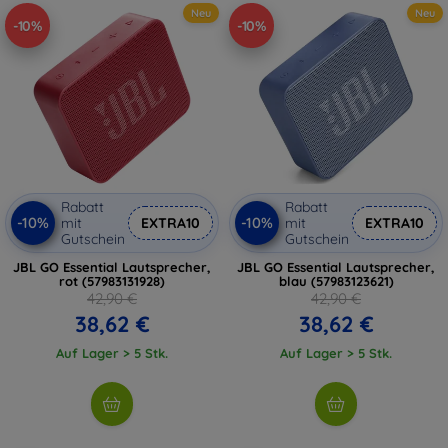
Neu
Neu
-10%
-10%
Rabatt
Rabatt
-10%
-10%
mit
EXTRA10
mit
EXTRA10
Gutschein
Gutschein
JBL GO Essential Lautsprecher,
JBL GO Essential Lautsprecher,
rot (57983131928)
blau (57983123621)
42,90 €
42,90 €
38,62 €
38,62 €
Auf Lager > 5 Stk.
Auf Lager > 5 Stk.