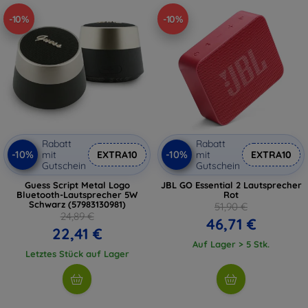
-10%
-10%
Rabatt
Rabatt
-10%
-10%
mit
EXTRA10
mit
EXTRA10
Gutschein
Gutschein
Guess Script Metal Logo
JBL GO Essential 2 Lautsprecher
Bluetooth-Lautsprecher 5W
Rot
Schwarz (57983130981)
51,90 €
24,89 €
46,71 €
22,41 €
Auf Lager > 5 Stk.
Letztes Stück auf Lager