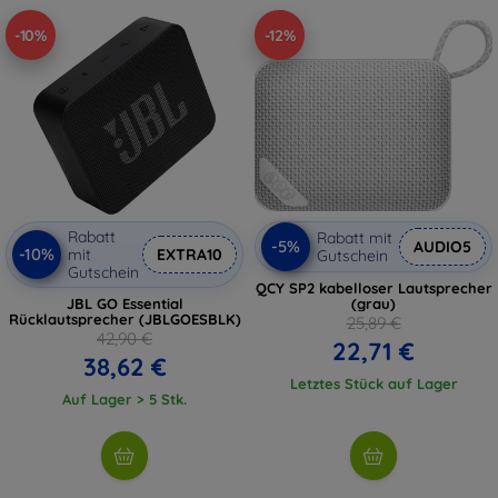
-10%
-12%
Rabatt
Rabatt mit
-5%
AUDIO5
-10%
mit
EXTRA10
Gutschein
Gutschein
QCY SP2 kabelloser Lautsprecher
JBL GO Essential
(grau)
Rücklautsprecher (JBLGOESBLK)
25,89 €
42,90 €
22,71 €
38,62 €
Letztes Stück auf Lager
Auf Lager > 5 Stk.