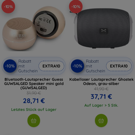
-10%
-10%
Rabatt
Rabatt
-10%
-10%
mit
EXTRA10
mit
EXTRA10
Gutschein
Gutschein
Bluetooth-Lautsprecher Guess
Kabelloser Lautsprecher Ghostek
GUWSALGED Speaker mini gold
Odeon, grau-silber
(GUWSALGED)
41,90 €
31,90 €
37,71 €
28,71 €
Auf Lager > 5 Stk.
Letztes Stück auf Lager