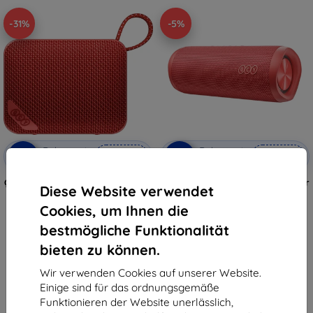
-31%
-5%
Rabatt mit
Rabatt mit
-5%
-5%
AUDIO5
AUDIO5
Gutschein
Gutschein
QCY SP2 kabelloser Lautsprecher
QCY SP7 kabelloser Lautsprecher
Diese Website verwendet
(rot)
(rot)
25,89 €
57,91 €
Cookies, um Ihnen die
17,96 €
55,01 €
bestmögliche Funktionalität
Letztes Stück auf Lager
Auf Lager > 5 Stk.
bieten zu können.
Wir verwenden Cookies auf unserer Website.
Einige sind für das ordnungsgemäße
Funktionieren der Website unerlässlich,