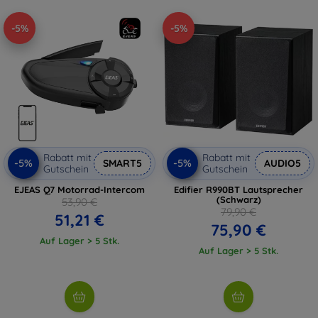
-5%
-5%
Rabatt mit
Rabatt mit
-5%
-5%
SMART5
AUDIO5
Gutschein
Gutschein
EJEAS Q7 Motorrad-Intercom
Edifier R990BT Lautsprecher
(Schwarz)
53,90 €
79,90 €
51,21 €
75,90 €
Auf Lager > 5 Stk.
Auf Lager > 5 Stk.