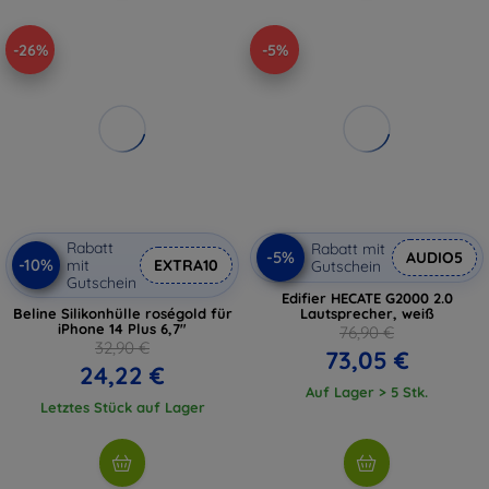
-26%
-5%
Rabatt
Rabatt mit
-5%
AUDIO5
-10%
mit
EXTRA10
Gutschein
Gutschein
Edifier HECATE G2000 2.0
Beline Silikonhülle roségold für
Lautsprecher, weiß
iPhone 14 Plus 6,7"
76,90 €
32,90 €
73,05 €
24,22 €
Auf Lager > 5 Stk.
Letztes Stück auf Lager