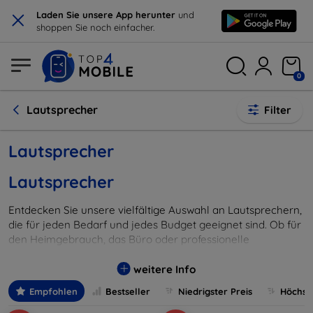
×
Laden Sie unsere App herunter
und
shoppen Sie noch einfacher.
0
Lautsprecher
Filter
Lautsprecher
Lautsprecher
Entdecken Sie unsere vielfältige Auswahl an Lautsprechern,
die für jeden Bedarf und jedes Budget geeignet sind. Ob für
den Heimgebrauch, das Büro oder professionelle
Veranstaltungen, hier finden Sie die perfekten Lautsprecher,
um Ihre Lieblingsmusik und Filme in bester Klangqualität zu
weitere Info
genießen.
Empfohlen
Bestseller
Niedrigster Preis
Höchste
Unsere Produktpalette umfasst kompakte Bluetooth-