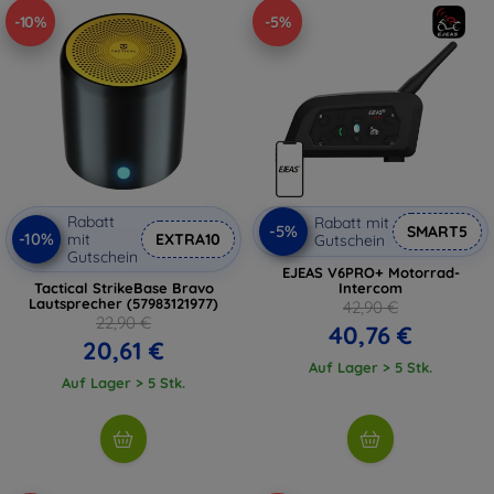
-10%
-5%
Rabatt
Rabatt mit
-5%
SMART5
-10%
mit
EXTRA10
Gutschein
Gutschein
EJEAS V6PRO+ Motorrad-
Tactical StrikeBase Bravo
Intercom
Lautsprecher (57983121977)
42,90 €
22,90 €
40,76 €
20,61 €
Auf Lager > 5 Stk.
Auf Lager > 5 Stk.