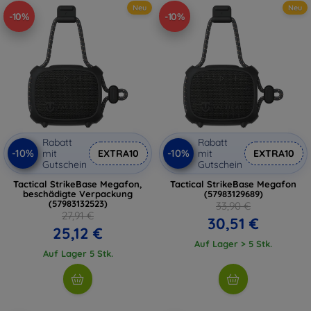
Neu
Neu
-10%
-10%
Rabatt
Rabatt
-10%
-10%
mit
EXTRA10
mit
EXTRA10
Gutschein
Gutschein
Tactical StrikeBase Megafon,
Tactical StrikeBase Megafon
beschädigte Verpackung
(57983129689)
(57983132523)
33,90 €
27,91 €
30,51 €
25,12 €
Auf Lager > 5 Stk.
Auf Lager 5 Stk.