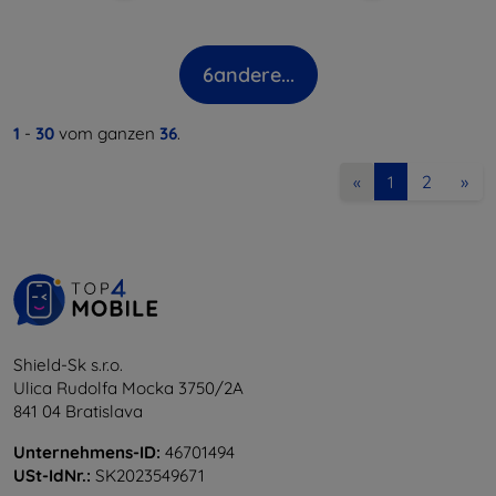
6
andere...
1
-
30
vom ganzen
36
.
2
»
«
1
Shield-Sk s.r.o.
Ulica Rudolfa Mocka 3750/2A
841 04 Bratislava
Unternehmens-ID:
46701494
USt-IdNr.:
SK2023549671