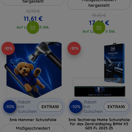
hergestellt
hergestellt
12,90 €
18,90 €
11,61 €
17,01 €
Auf Lager > 5 Stk.
Auf Lager > 5 Stk.
-10%
-10%
Rabatt
Rabatt
-10%
-10%
mit
EXTRA10
mit
EXTRA10
Gutschein
Gutschein
3mk Hammer Schutzfolie
3mk TechWrap Matte Schutzfolie
für das Zentraldisplay BMW X5
Maßgeschneidert
G05 FL 2023-25