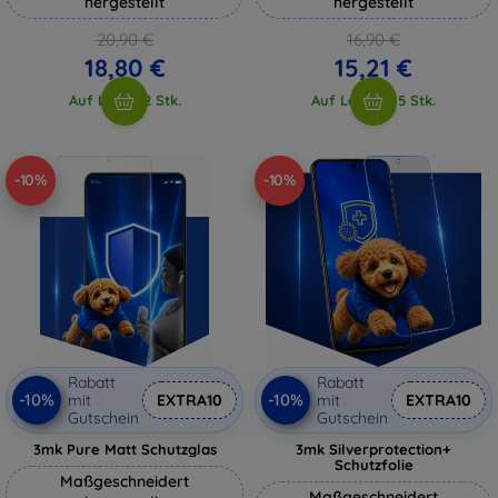
hergestellt
hergestellt
20,90 €
16,90 €
18,80 €
15,21 €
Auf Lager 2 Stk.
Auf Lager > 5 Stk.
-10%
-10%
Rabatt
Rabatt
-10%
-10%
mit
EXTRA10
mit
EXTRA10
Gutschein
Gutschein
3mk Pure Matt Schutzglas
3mk Silverprotection+
Schutzfolie
Maßgeschneidert
Maßgeschneidert