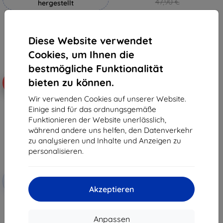
47,90 €
hergestellt
43,11 €
19,90 €
Auf Lager > 5 Stk.
17,91 €
Diese Website verwendet
Auf Lager 4 Stk.
Cookies, um Ihnen die
bestmögliche Funktionalität
bieten zu können.
-10%
Wir verwenden Cookies auf unserer Website.
Einige sind für das ordnungsgemäße
Funktionieren der Website unerlässlich,
während andere uns helfen, den Datenverkehr
zu analysieren und Inhalte und Anzeigen zu
personalisieren.
Rabatt
-10%
mit
EXTRA10
Akzeptieren
Gutschein
3mk TechWrap Matte
Mittelanzeige Schutzfolie für
BMW X5 G05 2018-23
Anpassen