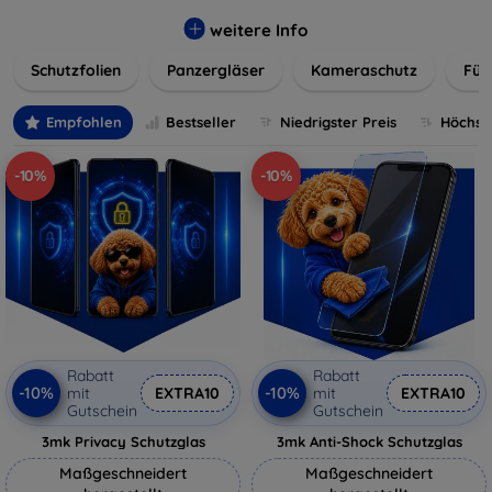
flexibler Folie, unsere Schutzlösungen sind einfach zu
installieren und passgenau für jedes Gerät, um eine
weitere Info
nahtlose Nutzung zu gewährleisten. Schützen Sie Ihr
Schutzfolien
Panzergläser
Kameraschutz
Für
wertvolles Gerät mit unseren langlebigen und zuverlässigen
Displayschutzlösungen und genießen Sie ein sorgenfreies
digitales Erlebnis.
Empfohlen
Bestseller
Niedrigster Preis
Höchste
-10%
-10%
Rabatt
Rabatt
-10%
-10%
mit
EXTRA10
mit
EXTRA10
Gutschein
Gutschein
3mk Privacy Schutzglas
3mk Anti-Shock Schutzglas
Maßgeschneidert
Maßgeschneidert