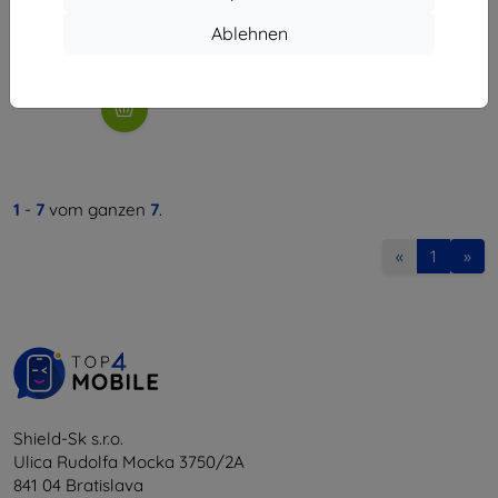
35,90 €
32,31 €
Ablehnen
Auf Lager 3 Stk.
1
-
7
vom ganzen
7
.
«
1
»
Shield-Sk s.r.o.
Ulica Rudolfa Mocka 3750/2A
841 04 Bratislava