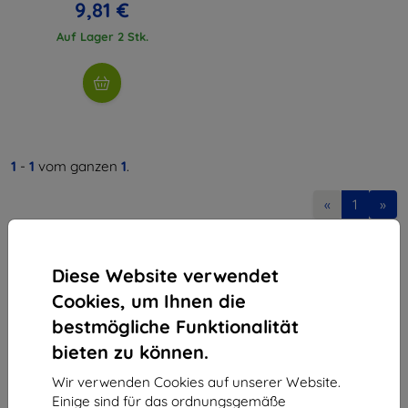
9,81 €
Auf Lager 2 Stk.
1
-
1
vom ganzen
1
.
«
1
»
Diese Website verwendet
Cookies, um Ihnen die
bestmögliche Funktionalität
bieten zu können.
Shield-Sk s.r.o.
Ulica Rudolfa Mocka 3750/2A
Wir verwenden Cookies auf unserer Website.
841 04 Bratislava
Einige sind für das ordnungsgemäße