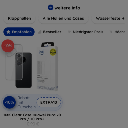
werden. Wählen Sie aus einer Vielzahl von Materialien und
Farben, um Ihren persönlichen Stil perfekt zu
weitere Info
unterstreichen.
Klapphüllen
Alle Hüllen und Cases
Wasserfeste Hül
Empfohlen
Bestseller
Niedrigster Preis
Höchste
-10%
Rabatt
-10%
mit
EXTRA10
Gutschein
3MK Clear Case Huawei Pura 70
Pro / 70 Pro+
10,90 €