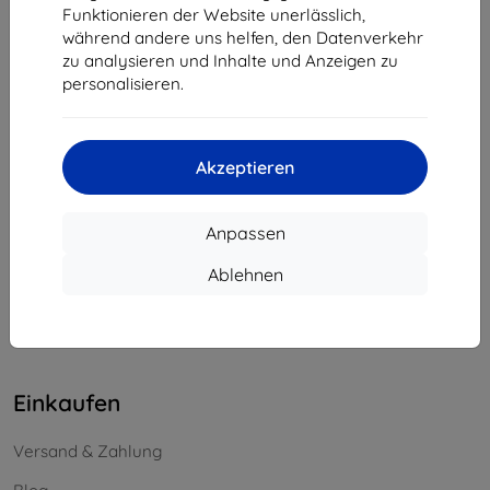
Funktionieren der Website unerlässlich,
Unternehmens-ID:
46701494
während andere uns helfen, den Datenverkehr
USt-IdNr.:
SK2023549671
zu analysieren und Inhalte und Anzeigen zu
personalisieren.
Kontakt
info@top4mobile.eu
Akzeptieren
Schreiben Sie uns
Anpassen
Montag bis Freitag:
Online
8:00 - 16:00
Ablehnen
Samstag und Sonntag:
Offline
Einkaufen
Versand & Zahlung