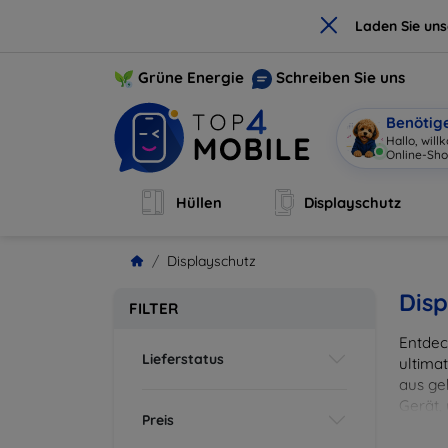
×
Laden Sie un
Grüne Energie
Schreiben Sie uns
Benötig
Hallo, wil
Online-Sho
Hüllen
Displayschutz
Displayschutz
Disp
FILTER
Entdec
Lieferstatus
ultima
aus ge
Gerät,
Preis
zuverl