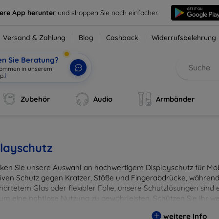
sere App herunter
und shoppen Sie noch einfacher.
Versand & Zahlung
Blog
Cashback
Widerrufsbelehrung
en Sie Beratung?
lkommen in unserem
p.
|
Zubehör
Audio
Armbänder
layschutz
ken Sie unsere Auswahl an hochwertigem Displayschutz für Mobi
tiven Schutz gegen Kratzer, Stöße und Fingerabdrücke, während 
härtetem Glas oder flexibler Folie, unsere Schutzlösungen sind e
 um eine nahtlose Nutzung zu gewährleisten. Schützen Sie Ihr w
ässigen Displayschutzlösungen und genießen Sie ein sorgenfreies 
weitere Info