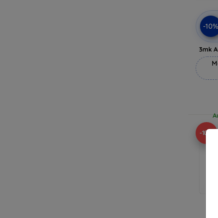
-10
3mk A
M
A
-10%