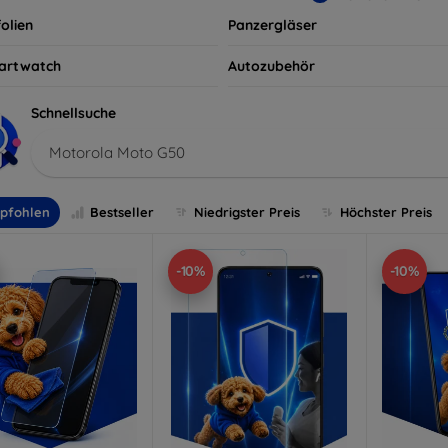
olien
Panzergläser
artwatch
Autozubehör
Schnellsuche
Motorola Moto G50
pfohlen
Bestseller
Niedrigster Preis
Höchster Preis
-10%
-10%