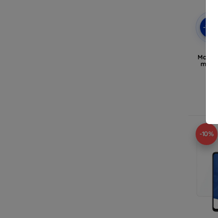
-10
3M
Motor
monti
A
-10%