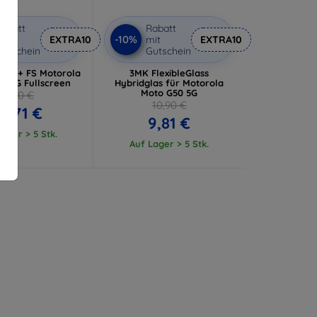
abatt
Rabatt
-10%
it
EXTRA10
mit
EXTRA10
utschein
Gutschein
 ARC+ FS Motorola
3MK FlexibleGlass
0 5G Fullscreen
Hybridglas für Motorola
Moto G50 5G
11,90 €
10,90 €
0,71 €
9,81 €
ager > 5 Stk.
Auf Lager > 5 Stk.