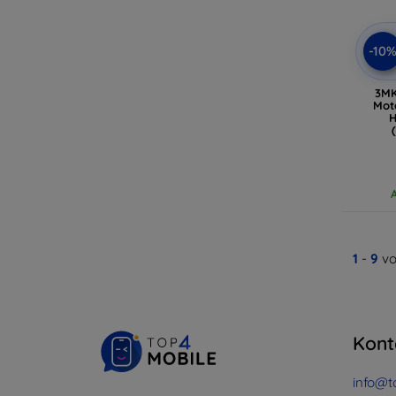
-10
3MK
Mot
H
1
-
9
vo
Kont
info@t