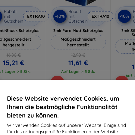
Rabatt
Rabatt
R
%
-10%
-10%
mit
EXTRA10
mit
EXTRA10
m
Gutschein
Gutschein
G
nti-Shock Schutzglas
3mk Pure Matt Schutzglas
3mk Si
S
aßgeschneidert
Maßgeschneidert
Maßg
hergestellt
hergestellt
h
16,90 €
12,90 €
15,21 €
11,61 €
uf Lager > 5 Stk.
Auf Lager > 5 Stk.
Auf L
-10%
-10%
Diese Website verwendet Cookies, um
Ihnen die bestmögliche Funktionalität
bieten zu können.
Wir verwenden Cookies auf unserer Website. Einige sind
für das ordnungsgemäße Funktionieren der Website