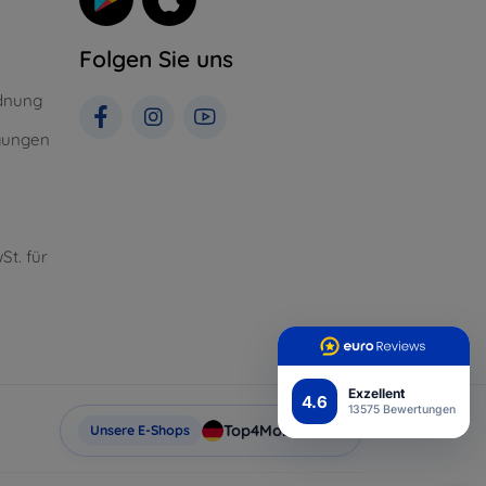
Folgen Sie uns
dnung
gungen
St. für
Exzellent
4.6
13575 Bewertungen
Top4Mobile.de
Unsere E-Shops