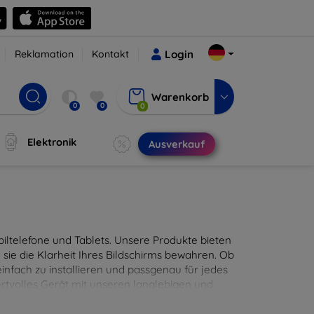
Reklamation
Kontakt
Login
Warenkorb
0
0
0
Elektronik
Ausverkauf
ltelefone und Tablets. Unsere Produkte bieten
sie die Klarheit Ihres Bildschirms bewahren. Ob
infach zu installieren und passgenau für jedes
ertvolles Gerät mit unseren langlebigen und
digitales Erlebnis.