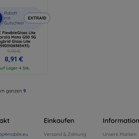
Rabatt
%
mit
EXTRA10
Gutschein
 FlexibleGlass Lite
orola Moto G50 5G
ybrid Glass Lite
(5903108383431)
9,90 €
8,91 €
Auf Lager 4 Stk.
m ganzen
9
.
akt
Einkaufen
Informatio
op4mobile.eu
Versand & Zahlung
Unsere Marken