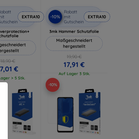
abatt
Rabatt
-10%
it
EXTRA10
mit
EXTRA10
utschein
Gutschein
lverprotection+
3mk Hammer Schutzfolie
chutzfolie
Maßgeschneidert
eschneidert
hergestellt
ergestellt
19,90 €
18,90 €
17,91 €
17,01 €
Auf Lager 3 Stk.
ager > 5 Stk.
-10%