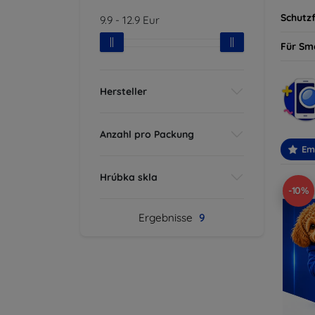
Schutzf
9.9
-
12.9
Eur
Für Sm
Hersteller
Anzahl pro Packung
Em
Hrúbka skla
-10%
Ergebnisse
9