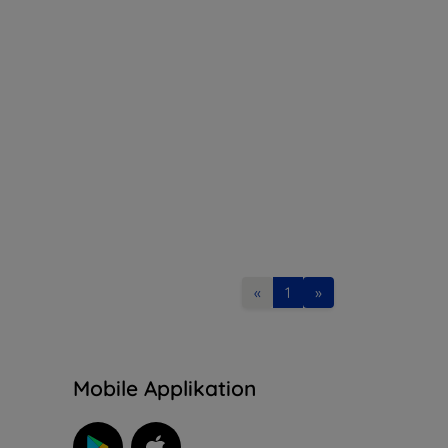
«
1
»
n
Mobile Applikation