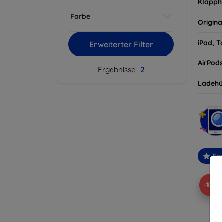
Klapph
Farbe
Origina
iPad, T
Erweiterter Filter
AirPod
Ergebnisse
2
Ladehü
Em
-10%