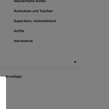
Wasserfeste Hüllen
Rucksäcke und Taschen
Superdünn, minimalistisch
Koffer
Kartenetuis
Ermäßigte