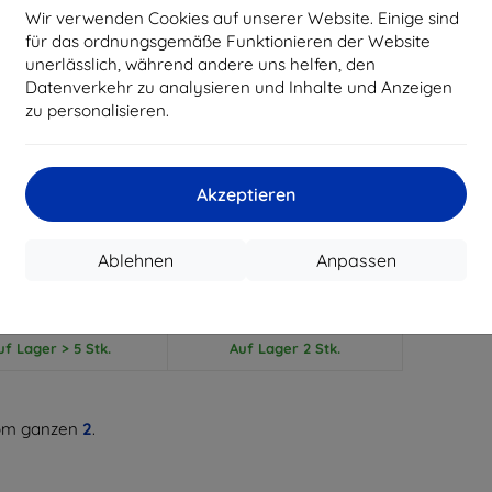
Wir verwenden Cookies auf unserer Website. Einige sind
für das ordnungsgemäße Funktionieren der Website
unerlässlich, während andere uns helfen, den
Datenverkehr zu analysieren und Inhalte und Anzeigen
zu personalisieren.
Rabatt
Rabatt
%
-10%
mit
EXTRA10
mit
EXTRA10
Gutschein
Gutschein
Akzeptieren
ical Book Dreifach
Tactical Book Dreifach
ares Etui für Xiaomi
faltbares Etui für Xiaomi
mi Pad SE 11" Rot
Redmi Pad SE 11" Schwarz
Ablehnen
Anpassen
(57983120943)
(57983120942)
9,90 €
9,90 €
8,91 €
8,91 €
uf Lager > 5 Stk.
Auf Lager 2 Stk.
m ganzen
2
.