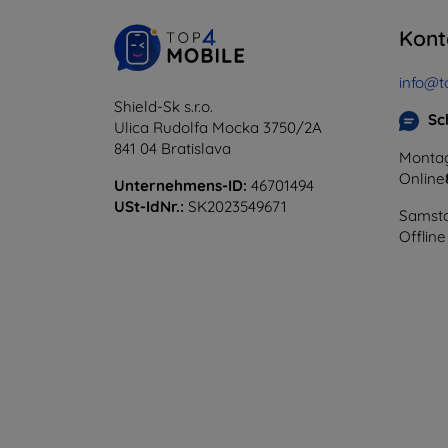
Kont
info@t
Shield-Sk s.r.o.
Sc
Ulica Rudolfa Mocka 3750/2A
841 04 Bratislava
Montag
Online
Unternehmens-ID:
46701494
USt-IdNr.:
SK2023549671
Samsta
Offline