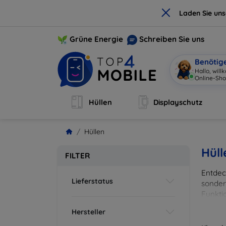
×
Laden Sie un
Grüne Energie
Schreiben Sie uns
Benötig
Hallo, wil
Online-Sho
Hüllen
Displayschutz
Hüllen
Hüll
FILTER
Entdeck
Lieferstatus
sonder
Funkti
und Fa
Hersteller