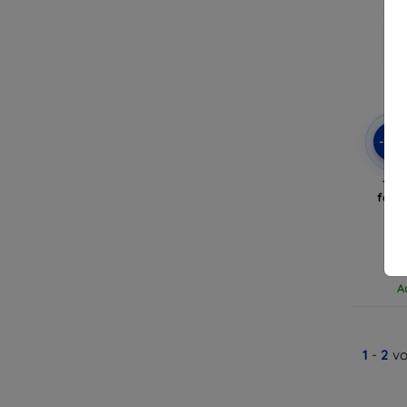
-10
Tact
faltb
Red
A
1
-
2
vo