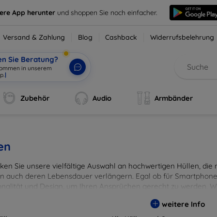
sere App herunter
und shoppen Sie noch einfacher.
Versand & Zahlung
Blog
Cashback
Widerrufsbelehrung
en Sie Beratung?
lkommen in unserem
p.
|
Zubehör
Audio
Armbänder
en
en Sie unsere vielfältige Auswahl an hochwertigen Hüllen, die ni
n auch deren Lebensdauer verlängern. Egal ob für Smartphones
onalität und Design, um Ihren Ansprüchen gerecht zu werden. Wä
rben, um Ihren persönlichen Stil perfekt zu unterstreichen.
weitere Info