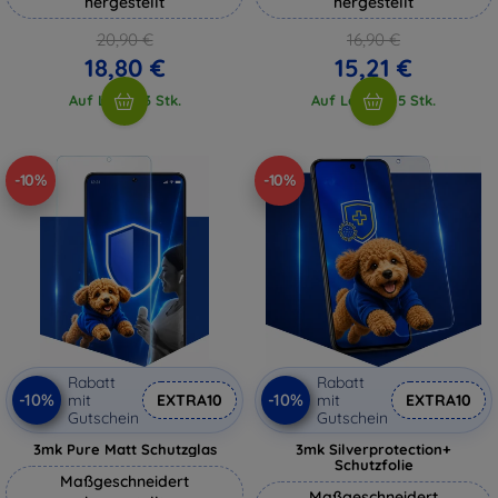
hergestellt
hergestellt
20,90 €
16,90 €
18,80 €
15,21 €
Auf Lager 3 Stk.
Auf Lager > 5 Stk.
-10%
-10%
Rabatt
Rabatt
-10%
-10%
mit
EXTRA10
mit
EXTRA10
Gutschein
Gutschein
3mk Pure Matt Schutzglas
3mk Silverprotection+
Schutzfolie
Maßgeschneidert
Maßgeschneidert