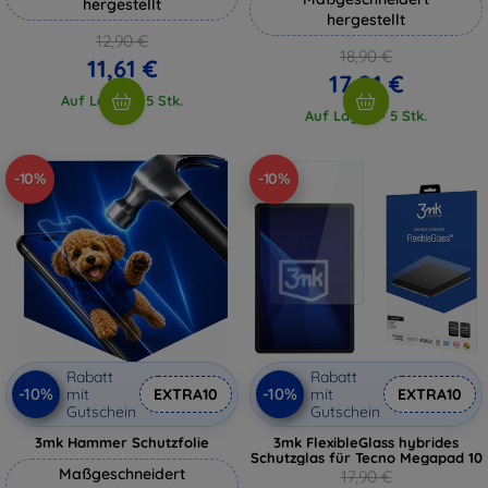
hergestellt
hergestellt
12,90 €
18,90 €
11,61 €
17,01 €
Auf Lager > 5 Stk.
Auf Lager > 5 Stk.
-10%
-10%
Rabatt
Rabatt
-10%
-10%
mit
EXTRA10
mit
EXTRA10
Gutschein
Gutschein
3mk Hammer Schutzfolie
3mk FlexibleGlass hybrides
Schutzglas für Tecno Megapad 10
Maßgeschneidert
17,90 €