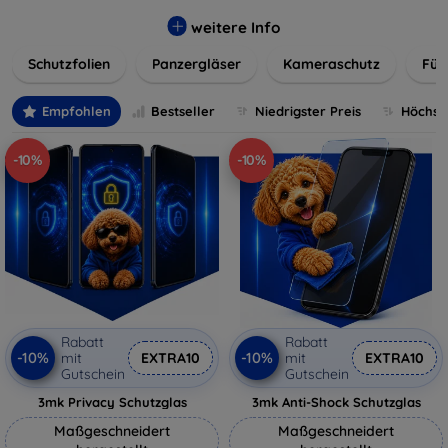
flexibler Folie, unsere Schutzlösungen sind einfach zu
installieren und passgenau für jedes Gerät, um eine
weitere Info
nahtlose Nutzung zu gewährleisten. Schützen Sie Ihr
Schutzfolien
Panzergläser
Kameraschutz
Für
wertvolles Gerät mit unseren langlebigen und zuverlässigen
Displayschutzlösungen und genießen Sie ein sorgenfreies
digitales Erlebnis.
Empfohlen
Bestseller
Niedrigster Preis
Höchste
-10%
-10%
Rabatt
Rabatt
-10%
-10%
mit
EXTRA10
mit
EXTRA10
Gutschein
Gutschein
3mk Privacy Schutzglas
3mk Anti-Shock Schutzglas
Maßgeschneidert
Maßgeschneidert