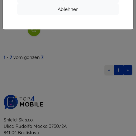
32,31 €
Ablehnen
Auf Lager > 5 Stk.
1
-
7
vom ganzen
7
.
«
1
»
Shield-Sk s.r.o.
Ulica Rudolfa Mocka 3750/2A
841 04 Bratislava