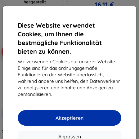
hergestellt
16,11 €
19,90 €
Auf Lager > 5 Stk.
17,91 €
Diese Website verwendet
Auf Lager 4 Stk.
Cookies, um Ihnen die
bestmögliche Funktionalität
bieten zu können.
-10%
Wir verwenden Cookies auf unserer Website.
Einige sind für das ordnungsgemäße
Funktionieren der Website unerlässlich,
während andere uns helfen, den Datenverkehr
zu analysieren und Inhalte und Anzeigen zu
personalisieren.
Rabatt
-10%
mit
EXTRA10
Akzeptieren
Gutschein
3mk FlexibleGlass Pro Hybrid-
Schutzglas für Tecno Megapad 10
35,90 €
Anpassen