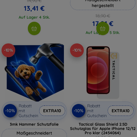
14,90 €
hergestellt
13,41 €
18,90 €
Auf Lager 4 Stk.
17,01 €
Auf Lager > 5 Stk.
-10%
-10%
Rabatt
Rabatt
-10%
-10%
mit
EXTRA10
mit
EXTRA10
Gutschein
Gutschein
3mk Hammer Schutzfolie
Tactical Glass Shield 2.5D
Schutzglas für Apple iPhone 12/12
Maßgeschneidert
Pro klar (2454064)