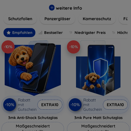
flexibler Folie, unsere Schutzlösungen sind einfach zu
installieren und passgenau für jedes Gerät, um eine
weitere Info
nahtlose Nutzung zu gewährleisten. Schützen Sie Ihr
Schutzfolien
Panzergläser
Kameraschutz
Für
wertvolles Gerät mit unseren langlebigen und zuverlässigen
Displayschutzlösungen und genießen Sie ein sorgenfreies
digitales Erlebnis.
Empfohlen
Bestseller
Niedrigster Preis
Höchste
-10%
-10%
Rabatt
Rabatt
-10%
-10%
mit
EXTRA10
mit
EXTRA10
Gutschein
Gutschein
3mk Anti-Shock Schutzglas
3mk Pure Matt Schutzglas
Maßgeschneidert
Maßgeschneidert