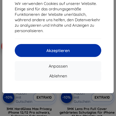
Wir verwenden Cookies auf unserer Website.
14,90 €
11,90 €
Einige sind für das ordnungsgemäße
13,41 €
10,71 €
Funktionieren der Website unerlässlich,
Auf Lager > 5 Stk.
Auf Lager > 5 Stk.
während andere uns helfen, den Datenverkehr
zu analysieren und Inhalte und Anzeigen zu
personalisieren.
-10%
-10%
Akzeptieren
Anpassen
Ablehnen
Rabatt
Rabatt
-10%
-10%
mit
EXTRA10
mit
EXTRA10
Gutschein
Gutschein
3MK HardGlass Max Privacy
3MK Lens Pro Full Cover
iPhone 12/12 Pro schwarz,
gehärtetes Schutzglas für iPhone
Fullscreen Schutzglas
12 Pro Objektiv mit