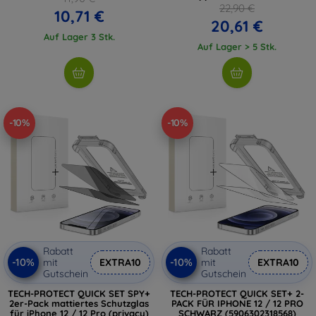
22,90 €
10,71 €
20,61 €
Auf Lager 3 Stk.
Auf Lager > 5 Stk.
-10%
-10%
Rabatt
Rabatt
-10%
-10%
mit
EXTRA10
mit
EXTRA10
Gutschein
Gutschein
TECH-PROTECT QUICK SET SPY+
TECH-PROTECT QUICK SET+ 2-
2er-Pack mattiertes Schutzglas
PACK FÜR IPHONE 12 / 12 PRO
für iPhone 12 / 12 Pro (privacy)
SCHWARZ (5906302318568)