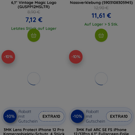
6,1" Vintage Magic Logo
Nassverklebung (5903108305945)
(GUSPP12MSLTR)
12,90 €
8,90 €
11,61 €
7,12 €
Auf Lager > 5 Stk.
Letztes Stück auf Lager
-10%
-10%
Rabatt
Rabatt
-10%
-10%
mit
EXTRA10
mit
EXTRA10
Gutschein
Gutschein
3MK Lens Protect iPhone 12 Pro
3MK Foil ARC SE FS iPhone
Kameraobjektiv-Schutz, 4 Stück
12/12Pro 6,1" Fullscreen-Folie