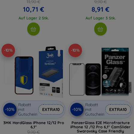
11,90 €
9,90 €
10,71 €
8,91 €
Auf Lager 2 Stk.
Auf Lager 3 Stk.
-10%
-10%
Rabatt
Rabatt
-10%
-10%
mit
EXTRA10
mit
EXTRA10
Gutschein
Gutschein
3MK HardGlass iPhone 12/12 Pro
PanzerGlass E2E Microfracture
6,1"
iPhone 12 /12 Pro 6,1" CamSlider
Swarovsky Case Friendly
9,90 €