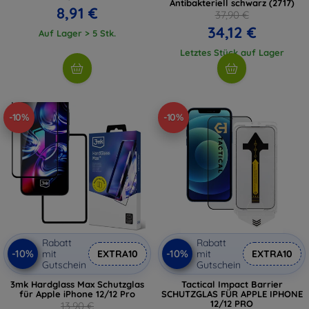
Antibakteriell schwarz (2717)
8,91 €
37,90 €
34,12 €
Auf Lager > 5 Stk.
Letztes Stück auf Lager
-10%
-10%
Rabatt
Rabatt
-10%
-10%
mit
EXTRA10
mit
EXTRA10
Gutschein
Gutschein
3mk Hardglass Max Schutzglas
Tactical Impact Barrier
für Apple iPhone 12/12 Pro
SCHUTZGLAS FÜR APPLE IPHONE
12/12 PRO
13,90 €