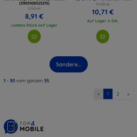
(5903108323215)
11,90 €
9,90 €
10,71 €
8,91 €
Auf Lager 4 Stk.
Letztes Stück auf Lager
5
andere...
1
-
30
vom ganzen
35
.
2
»
«
1