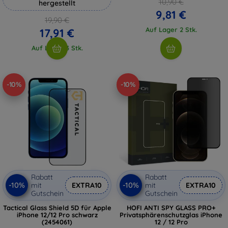
10,90 €
hergestellt
9,81 €
19,90 €
Auf Lager 2 Stk.
17,91 €
Auf Lager 3 Stk.
-10%
-10%
Rabatt
Rabatt
-10%
-10%
mit
EXTRA10
mit
EXTRA10
Gutschein
Gutschein
Tactical Glass Shield 5D für Apple
HOFI ANTI SPY GLASS PRO+
iPhone 12/12 Pro schwarz
Privatsphärenschutzglas iPhone
(2454061)
12 / 12 Pro