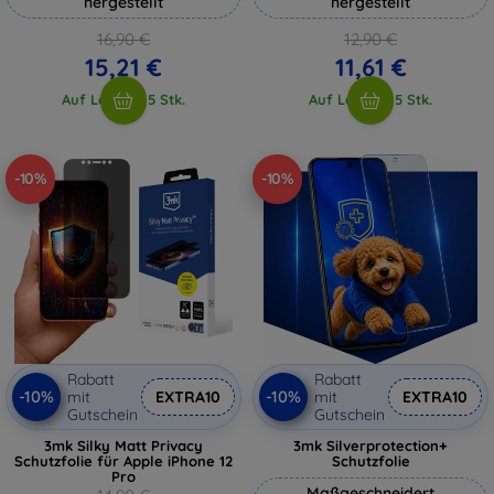
hergestellt
hergestellt
16,90 €
12,90 €
15,21 €
11,61 €
Auf Lager > 5 Stk.
Auf Lager > 5 Stk.
-10%
-10%
Rabatt
Rabatt
-10%
-10%
mit
EXTRA10
mit
EXTRA10
Gutschein
Gutschein
3mk Silky Matt Privacy
3mk Silverprotection+
Schutzfolie für Apple iPhone 12
Schutzfolie
Pro
Maßgeschneidert