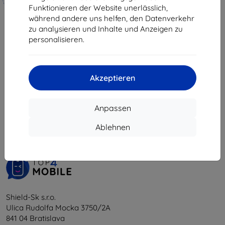
hergestellt
8,91 €
Funktionieren der Website unerlässlich,
während andere uns helfen, den Datenverkehr
19,90 €
Auf Lager > 5 Stk.
zu analysieren und Inhalte und Anzeigen zu
17,91 €
personalisieren.
Auf Lager 4 Stk.
Akzeptieren
1
-
6
vom ganzen
6
.
Anpassen
«
1
»
Ablehnen
Shield-Sk s.r.o.
Ulica Rudolfa Mocka 3750/2A
841 04 Bratislava