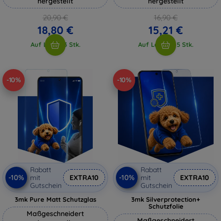
hergestellt
hergestellt
20,90 €
16,90 €
18,80 €
15,21 €
Auf Lager 3 Stk.
Auf Lager > 5 Stk.
-10%
-10%
Rabatt
Rabatt
-10%
-10%
mit
EXTRA10
mit
EXTRA10
Gutschein
Gutschein
3mk Pure Matt Schutzglas
3mk Silverprotection+
Schutzfolie
Maßgeschneidert
Maßgeschneidert