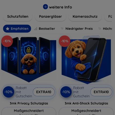
flexibler Folie, unsere Schutzlösungen sind einfach zu
installieren und passgenau für jedes Gerät, um eine
weitere Info
nahtlose Nutzung zu gewährleisten. Schützen Sie Ihr
Schutzfolien
Panzergläser
Kameraschutz
Für
wertvolles Gerät mit unseren langlebigen und zuverlässigen
Displayschutzlösungen und genießen Sie ein sorgenfreies
digitales Erlebnis.
Empfohlen
Bestseller
Niedrigster Preis
Höchste
-10%
-10%
Rabatt
Rabatt
-10%
-10%
mit
EXTRA10
mit
EXTRA10
Gutschein
Gutschein
3mk Privacy Schutzglas
3mk Anti-Shock Schutzglas
Maßgeschneidert
Maßgeschneidert