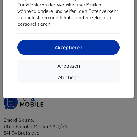
10,90 €
hergestellt
Funktionieren der Website unerlässlich,
9,81 €
während andere uns helfen, den Datenverkehr
19,90 €
zu analysieren und Inhalte und Anzeigen zu
Auf Lager > 5 Stk.
17,91 €
personalisieren.
Auf Lager 4 Stk.
Akzeptieren
1
-
6
vom ganzen
6
.
Anpassen
«
1
»
Ablehnen
Shield-Sk s.r.o.
Ulica Rudolfa Mocka 3750/2A
841 04 Bratislava