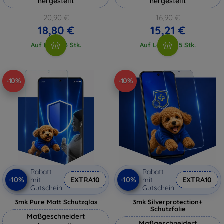
hergestellt
hergestellt
20,90 €
16,90 €
18,80 €
15,21 €
Auf Lager 3 Stk.
Auf Lager > 5 Stk.
-10%
-10%
Rabatt
Rabatt
-10%
-10%
mit
EXTRA10
mit
EXTRA10
Gutschein
Gutschein
3mk Pure Matt Schutzglas
3mk Silverprotection+
Schutzfolie
Maßgeschneidert
Maßgeschneidert