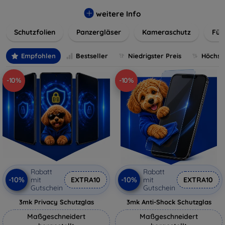
flexibler Folie, unsere Schutzlösungen sind einfach zu
installieren und passgenau für jedes Gerät, um eine
weitere Info
nahtlose Nutzung zu gewährleisten. Schützen Sie Ihr
Schutzfolien
Panzergläser
Kameraschutz
Für
wertvolles Gerät mit unseren langlebigen und zuverlässigen
Displayschutzlösungen und genießen Sie ein sorgenfreies
digitales Erlebnis.
Empfohlen
Bestseller
Niedrigster Preis
Höchste
-10%
-10%
Rabatt
Rabatt
-10%
-10%
mit
EXTRA10
mit
EXTRA10
Gutschein
Gutschein
3mk Privacy Schutzglas
3mk Anti-Shock Schutzglas
Maßgeschneidert
Maßgeschneidert