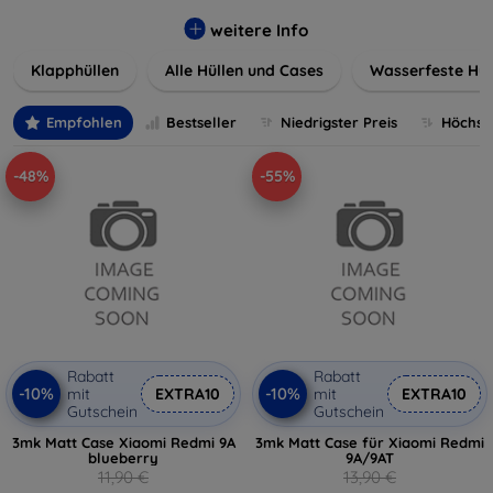
werden. Wählen Sie aus einer Vielzahl von Materialien und
Farben, um Ihren persönlichen Stil perfekt zu
weitere Info
unterstreichen.
Klapphüllen
Alle Hüllen und Cases
Wasserfeste Hül
Empfohlen
Bestseller
Niedrigster Preis
Höchste
-48%
-55%
Rabatt
Rabatt
-10%
-10%
mit
EXTRA10
mit
EXTRA10
Gutschein
Gutschein
3mk Matt Case Xiaomi Redmi 9A
3mk Matt Case für Xiaomi Redmi
blueberry
9A/9AT
11,90 €
13,90 €