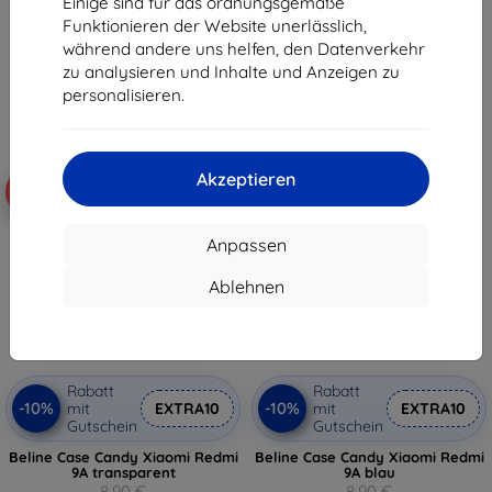
Einige sind für das ordnungsgemäße
8,01 €
8,01 €
Funktionieren der Website unerlässlich,
während andere uns helfen, den Datenverkehr
Auf Lager > 5 Stk.
Auf Lager > 5 Stk.
zu analysieren und Inhalte und Anzeigen zu
personalisieren.
Akzeptieren
-10%
-10%
Anpassen
Ablehnen
Rabatt
Rabatt
-10%
-10%
mit
EXTRA10
mit
EXTRA10
Gutschein
Gutschein
Beline Case Candy Xiaomi Redmi
Beline Case Candy Xiaomi Redmi
9A transparent
9A blau
8,90 €
8,90 €