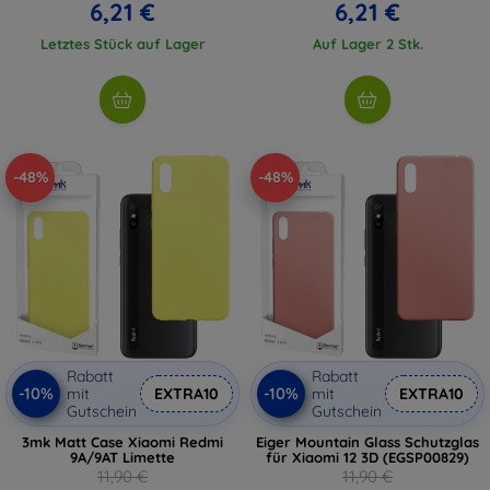
6,21 €
6,21 €
Letztes Stück auf Lager
Auf Lager 2 Stk.
-48%
-48%
Rabatt
Rabatt
-10%
-10%
mit
EXTRA10
mit
EXTRA10
Gutschein
Gutschein
3mk Matt Case Xiaomi Redmi
Eiger Mountain Glass Schutzglas
9A/9AT Limette
für Xiaomi 12 3D (EGSP00829)
11,90 €
11,90 €