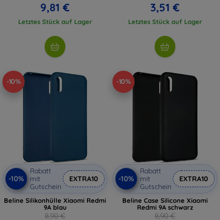
9,81 €
3,51 €
Letztes Stück auf Lager
Letztes Stück auf Lager
-10%
-10%
Rabatt
Rabatt
-10%
-10%
mit
EXTRA10
mit
EXTRA10
Gutschein
Gutschein
Beline Silikonhülle Xiaomi Redmi
Beline Case Silicone Xiaomi
9A blau
Redmi 9A schwarz
8,90 €
8,90 €