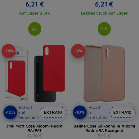
6,21 €
6,21 €
Auf Lager 2 Stk.
Letztes Stück auf Lager
-24%
-61%
Rabatt
Rabatt
-10%
-10%
mit
EXTRA10
mit
EXTRA10
Gutschein
Gutschein
3mk Matt Case Xiaomi Redmi
Beline Case Silikonhülle Xiaomi
9A/9AT
Redmi 9A Roségold
12,90 €
8,90 €