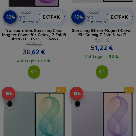
Rabatt
Rabatt
-10%
-10%
mit
EXTRA10
mit
EXTRA10
Gutschein
Gutschein
Transparentes Samsung Clear
Samsung Silikon-Magnet-Cover
Magnet Cover für Galaxy Z Fold8
für Galaxy Z Fold 8, weiß
Ultra (EF-CF976CTEGWW)
56,91 €
42,90 €
51,22 €
38,62 €
Auf Lager > 5 Stk.
Auf Lager > 5 Stk.
Neu
Neu
-10%
-10%