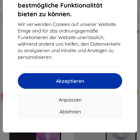
bestmögliche Funktionalität
Rabatt
Rabatt
bieten zu können.
-10%
-10%
mit
EXTRA10
mit
EXTRA10
Gutschein
Gutschein
Wir verwenden Cookies auf unserer Website.
Einige sind für das ordnungsgemäße
Magnetische Silikonhülle von
Samsung Flipsuit Hülle für Galaxy
Samsung für Galaxy Z Fold8,
Z Flip8, schwarz (EF-
Funktionieren der Website unerlässlich,
schwarz (EF-EF971CBEGWW)
FF776CBEGWW)
während andere uns helfen, den Datenverkehr
56,91 €
38,90 €
zu analysieren und Inhalte und Anzeigen zu
51,22 €
35,01 €
personalisieren.
Auf Lager > 5 Stk.
Auf Lager > 5 Stk.
Akzeptieren
Neu
Neu
-10%
-10%
Anpassen
Ablehnen