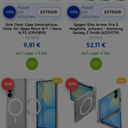
Rabatt
Rabatt
-10%
-10%
mit
EXTRA10
mit
EXTRA10
Gutschein
Gutschein
3mk Clear Case Smartphone-
Spigen Slim Armor Pro S
Hülle für Oppo Reno 16 F / Reno
MagSafe, schwarz - Samsung
16 FS (CPH2859)
Galaxy Z Fold8 (ACS11779)
10,90 €
57,91 €
9,81 €
52,11 €
Auf Lager > 5 Stk.
Auf Lager 4 Stk.
Neu
Neu
-10%
-10%