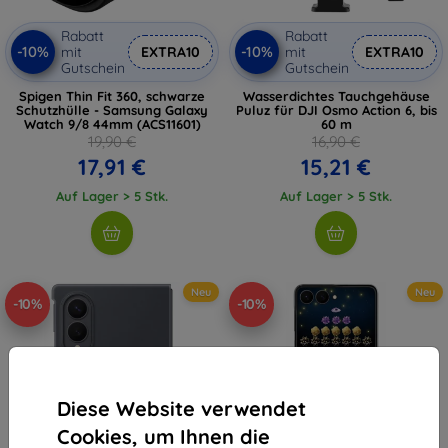
Rabatt
Rabatt
-10%
-10%
mit
EXTRA10
mit
EXTRA10
Gutschein
Gutschein
Spigen Thin Fit 360, schwarze
Wasserdichtes Tauchgehäuse
Schutzhülle - Samsung Galaxy
Puluz für DJI Osmo Action 6, bis
Watch 9/8 44mm (ACS11601)
60 m
19,90 €
16,90 €
17,91 €
15,21 €
Auf Lager > 5 Stk.
Auf Lager > 5 Stk.
Neu
Neu
-10%
-10%
Diese Website verwendet
Cookies, um Ihnen die