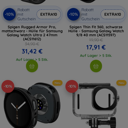
Rabatt
Rabatt
-10%
-10%
mit
EXTRA10
mit
EXTRA10
Gutschein
Gutschein
Spigen Rugged Armor Pro,
Spigen Thin Fit 360, schwarze
mattschwarz - Hülle für Samsung
Hülle - Samsung Galaxy Watch
Galaxy Watch Ultra 2 47mm
9/8 40 mm (ACS11597)
(ACS11612)
19,90 €
34,90 €
17,91 €
31,42 €
Auf Lager > 5 Stk.
Auf Lager > 5 Stk.
Neu
Neu
-10%
-10%