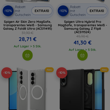
Rabatt
Rabatt
-10%
-10%
mit
EXTRA10
mit
EXTRA10
Gutschein
Gutschein
Spigen Air Skin Zero MagSafe,
Spigen Ultra Hybrid Pro
transparentes Weiß - Samsung
MagSafe, transparentes Weiß -
Galaxy Z Fold8 Ultra (ACS11495)
Samsung Galaxy Z Flip8
(ACS11524)
31,90 €
45,90 €
28,71 €
41,30 €
Auf Lager > 5 Stk.
Auf Lager > 5 Stk.
Neu
Neu
-10%
-10%