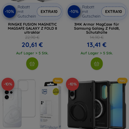
Rabatt
Rabatt
-10%
-10%
mit
EXTRA10
mit
EXTRA10
Gutschein
Gutschein
RINGKE FUSION MAGNETIC
3MK Armor MagCase für
MAGSAFE GALAXY Z FOLD 8
Samsung Galaxy Z Fold8,
ultraklar
Schutzhülle
22,90 €
14,90 €
20,61 €
13,41 €
Auf Lager > 5 Stk.
Auf Lager > 5 Stk.
Neu
Neu
-10%
-10%