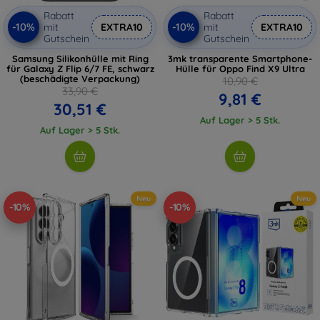
Rabatt
Rabatt
-10%
-10%
mit
EXTRA10
mit
EXTRA10
Gutschein
Gutschein
Samsung Silikonhülle mit Ring
3mk transparente Smartphone-
für Galaxy Z Flip 6/7 FE, schwarz
Hülle für Oppo Find X9 Ultra
(beschädigte Verpackung)
10,90 €
33,90 €
9,81 €
30,51 €
Auf Lager > 5 Stk.
Auf Lager > 5 Stk.
Neu
Neu
-10%
-10%