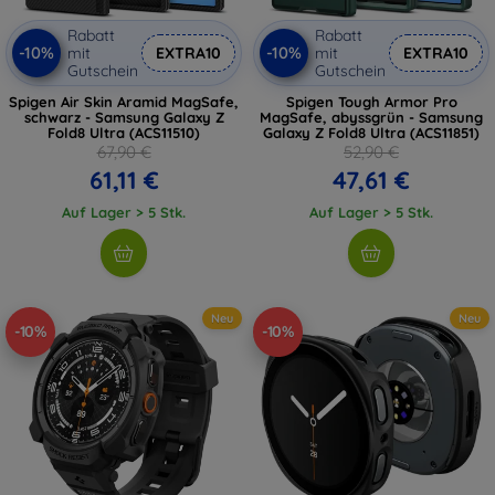
Rabatt
Rabatt
-10%
-10%
mit
EXTRA10
mit
EXTRA10
Gutschein
Gutschein
Spigen Air Skin Aramid MagSafe,
Spigen Tough Armor Pro
schwarz - Samsung Galaxy Z
MagSafe, abyssgrün - Samsung
Fold8 Ultra (ACS11510)
Galaxy Z Fold8 Ultra (ACS11851)
67,90 €
52,90 €
61,11 €
47,61 €
Auf Lager > 5 Stk.
Auf Lager > 5 Stk.
Neu
Neu
-10%
-10%