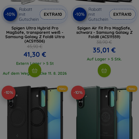
Rabatt
Rabatt
-10%
-10%
mit
EXTRA10
mit
EXTRA10
Gutschein
Gutschein
Spigen Ultra Hybrid Pro
Spigen Air Fit Pro MagSafe,
MagSafe, transparent weiß -
schwarz - Samsung Galaxy Z
Samsung Galaxy Z Fold8 Ultra
Fold8 (ACS11559)
(ACS11506)
38,90 €
45,90 €
35,01 €
41,30 €
Auf Lager > 5 Stk.
Extern Lager > 5 St
Auf dem Weg 1 Stücke 11. 8. 2026
Neu
Neu
-10%
-10%