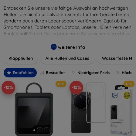
Entdecken Sie unsere vielfältige Auswahl an hochwertigen
Hüllen, die nicht nur stilvollen Schutz für Ihre Geräte bieten,
sondern auch deren Lebensdauer verlängern. Egal ob für
Smartphones, Tablets oder Laptops, unsere Hüllen vereinen
Funktionalität und Design, um Ihren Ansprüchen gerecht zu
werden. Wählen Sie aus einer Vielzahl von Materialien und
Farben, um Ihren persönlichen Stil perfekt zu
weitere Info
unterstreichen.
Klapphüllen
Alle Hüllen und Cases
Wasserfeste Hül
Empfohlen
Bestseller
Niedrigster Preis
Höchste
Neu
Neu
-10%
-10%