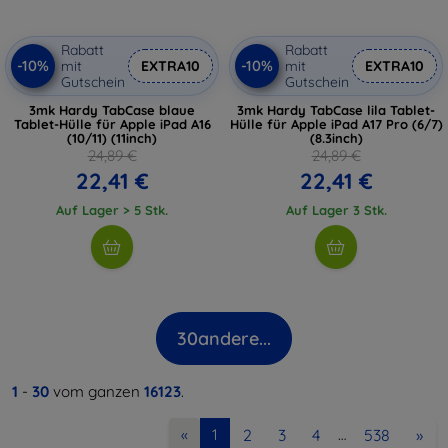
Rabatt
Rabatt
-10%
-10%
mit
EXTRA10
mit
EXTRA10
Gutschein
Gutschein
3mk Hardy TabCase blaue
3mk Hardy TabCase lila Tablet-
Tablet-Hülle für Apple iPad A16
Hülle für Apple iPad A17 Pro (6/7)
(10/11) (11inch)
(8.3inch)
24,89 €
24,89 €
22,41 €
22,41 €
Auf Lager > 5 Stk.
Auf Lager 3 Stk.
30
andere...
1
-
30
vom ganzen
16123
.
2
3
4
538
»
«
1
…