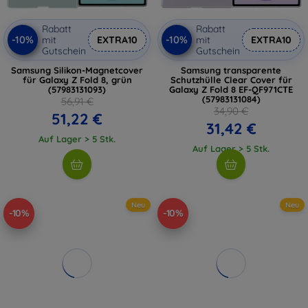
Rabatt
Rabatt
-10%
-10%
mit
EXTRA10
mit
EXTRA10
Gutschein
Gutschein
Samsung Silikon-Magnetcover
Samsung transparente
für Galaxy Z Fold 8, grün
Schutzhülle Clear Cover für
(57983131093)
Galaxy Z Fold 8 EF-QF971CTE
(57983131084)
56,91 €
34,90 €
51,22 €
31,42 €
Auf Lager > 5 Stk.
Auf Lager > 5 Stk.
Neu
Neu
-10%
-10%