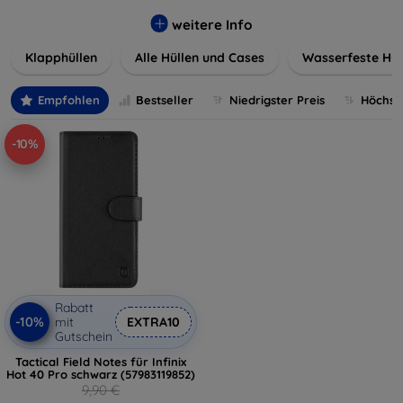
werden. Wählen Sie aus einer Vielzahl von Materialien und
Farben, um Ihren persönlichen Stil perfekt zu
weitere Info
unterstreichen.
Klapphüllen
Alle Hüllen und Cases
Wasserfeste Hül
Empfohlen
Bestseller
Niedrigster Preis
Höchste
-10%
Rabatt
-10%
mit
EXTRA10
Gutschein
Tactical Field Notes für Infinix
Hot 40 Pro schwarz (57983119852)
9,90 €