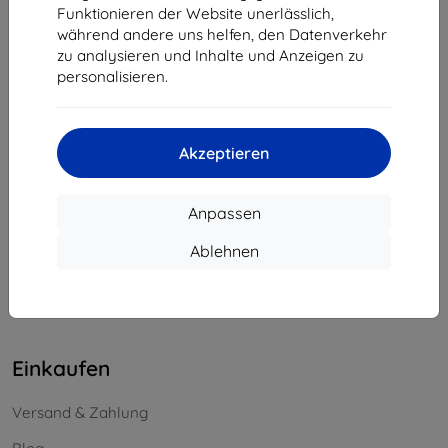
Funktionieren der Website unerlässlich,
Unternehmens-ID:
46701494
während andere uns helfen, den Datenverkehr
USt-IdNr.:
SK2023549671
zu analysieren und Inhalte und Anzeigen zu
personalisieren.
Kontakt
info@top4mobile.eu
Akzeptieren
Schreiben Sie uns
Anpassen
Montag bis Freitag:
Online
8:00 - 16:00
Ablehnen
Samstag und Sonntag:
Offline
Einkaufen
Versand & Zahlung