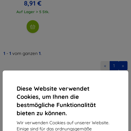
8,91 €
Auf Lager > 5 Stk.
1
-
1
vom ganzen
1
.
«
1
»
Diese Website verwendet
Cookies, um Ihnen die
bestmögliche Funktionalität
bieten zu können.
Shield-Sk s.r.o.
Ulica Rudolfa Mocka 3750/2A
Wir verwenden Cookies auf unserer Website.
841 04 Bratislava
Einige sind für das ordnungsgemäße