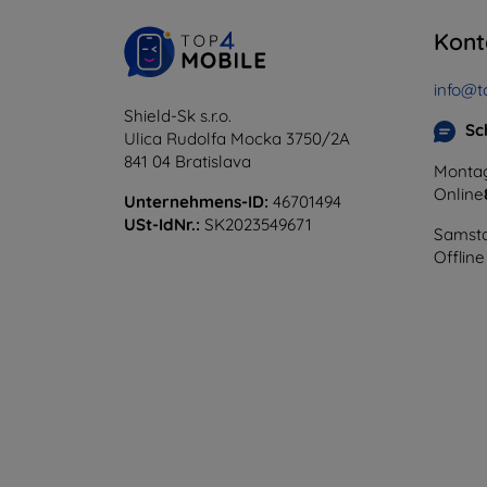
Kont
info@t
Shield-Sk s.r.o.
Sc
Ulica Rudolfa Mocka 3750/2A
841 04 Bratislava
Montag
Online
Unternehmens-ID:
46701494
USt-IdNr.:
SK2023549671
Samsta
Offline