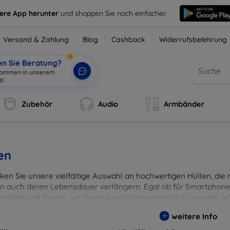
sere App herunter
und shoppen Sie noch einfacher.
Versand & Zahlung
Blog
Cashback
Widerrufsbelehrung
en Sie Beratung?
lkommen in unserem
p.
|
Zubehör
Audio
Armbänder
en
en Sie unsere vielfältige Auswahl an hochwertigen Hüllen, die ni
n auch deren Lebensdauer verlängern. Egal ob für Smartphones
onalität und Design, um Ihren Ansprüchen gerecht zu werden. Wä
rben, um Ihren persönlichen Stil perfekt zu unterstreichen.
weitere Info