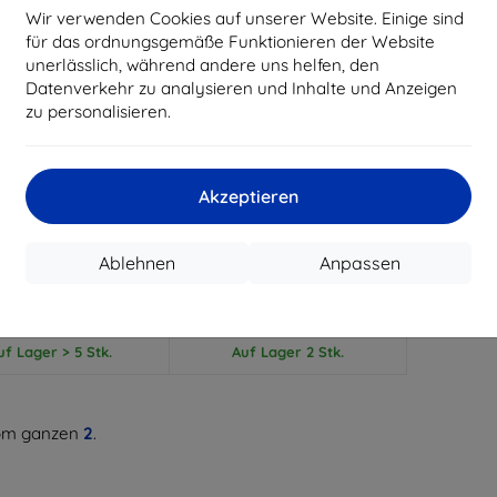
Wir verwenden Cookies auf unserer Website. Einige sind
für das ordnungsgemäße Funktionieren der Website
unerlässlich, während andere uns helfen, den
Datenverkehr zu analysieren und Inhalte und Anzeigen
zu personalisieren.
Rabatt
Rabatt
%
-10%
mit
EXTRA10
mit
EXTRA10
Gutschein
Gutschein
Akzeptieren
20UBE Samsung Book
TECH-PROTECT SC PEN Hülle
oard Slim Case für
für Galaxy Tab S8 Ultra / S9
xy Tab S9 Ultra/S10
Ultra / S10 Ultra / S11 Ultra
Ablehnen
Anpassen
 Schwarz (57983123215)
14,6 schwarz
144,89 €
30,90 €
130,40 €
22,41 €
uf Lager > 5 Stk.
Auf Lager 2 Stk.
m ganzen
2
.