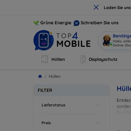
×
Laden Sie un
Grüne Energie
Schreiben Sie uns
Benötig
Hallo, wil
Online-Sho
Hüllen
Displayschutz
Hüllen
Hüll
FILTER
Entdeck
Lieferstatus
sonder
Funkti
und Fa
Preis