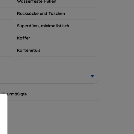
Wasserfeste Hüllen
Rucksäcke und Taschen
Superdünn, minimalistisch
Koffer
Kartenetuis
Ermäßigte