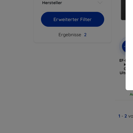
Hersteller
Erweiterter Filter
Ergebnisse
2
-10
EF-DX9
Keyb
Gala
Ultra,
A
1
-
2
vo