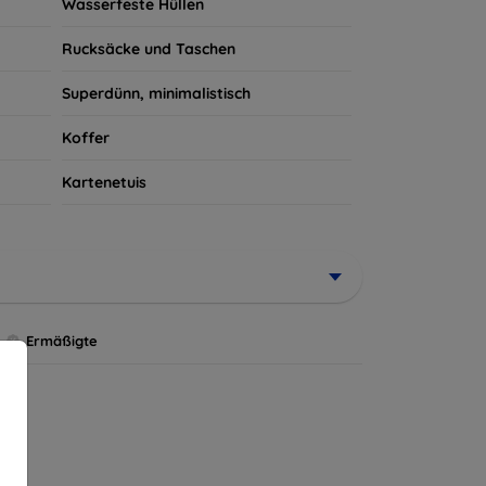
Wasserfeste Hüllen
Rucksäcke und Taschen
Superdünn, minimalistisch
Koffer
Kartenetuis
Ermäßigte