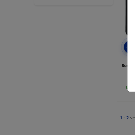
-10
Beli
Samsun
Letz
1
-
2
vo