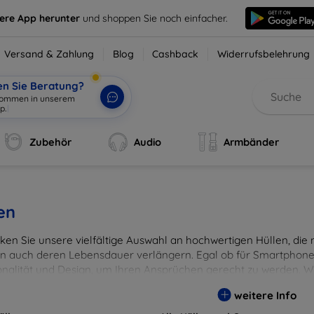
sere App herunter
und shoppen Sie noch einfacher.
Versand & Zahlung
Blog
Cashback
Widerrufsbelehrung
en Sie Beratung?
lkommen in unserem
p.
|
Zubehör
Audio
Armbänder
en
en Sie unsere vielfältige Auswahl an hochwertigen Hüllen, die ni
n auch deren Lebensdauer verlängern. Egal ob für Smartphones
onalität und Design, um Ihren Ansprüchen gerecht zu werden. Wä
rben, um Ihren persönlichen Stil perfekt zu unterstreichen.
weitere Info