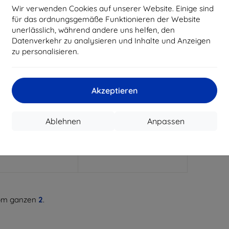
Wir verwenden Cookies auf unserer Website. Einige sind
für das ordnungsgemäße Funktionieren der Website
unerlässlich, während andere uns helfen, den
Datenverkehr zu analysieren und Inhalte und Anzeigen
zu personalisieren.
Rabatt
Rabatt
%
-10%
mit
EXTRA10
mit
EXTRA10
Gutschein
Gutschein
Akzeptieren
ne Silikonhülle für
Beline Case Candy Samsung
g M12 M127, schwarz
A12/M12 hellrosa
8,90 €
8,90 €
Ablehnen
Anpassen
4,41 €
8,01 €
tes Stück auf Lager
Auf Lager 1 Stk.
m ganzen
2
.