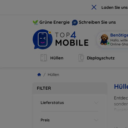
×
Laden Sie un
Grüne Energie
Schreiben Sie uns
Benötig
Hallo, wil
Online-Sho
Hüllen
Displayschutz
Hüllen
Hüll
FILTER
Entdeck
Lieferstatus
sonder
Funkti
und Fa
Preis