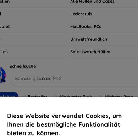
üllen
Alle Hüllen und Cases
l
Lederetuis
ablet
MacBooks, PCs
s
Umweltfreundlich
llen
Smartwatch Hüllen
Schnellsuche
Samsung Galaxy M12
pfohlen
Bestseller
Niedrigster Preis
Höchster Preis
Diese Website verwendet Cookies, um
-10%
Ihnen die bestmögliche Funktionalität
bieten zu können.