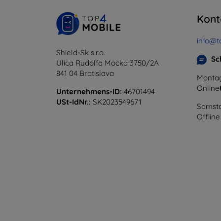
Kont
info@t
Shield-Sk s.r.o.
Sc
Ulica Rudolfa Mocka 3750/2A
841 04 Bratislava
Montag
Online
Unternehmens-ID:
46701494
USt-IdNr.:
SK2023549671
Samsta
Offline