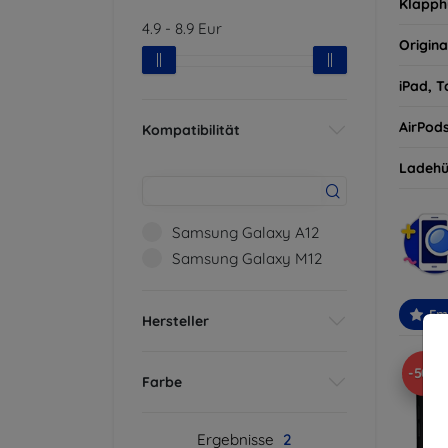
Klapph
4.9
-
8.9
Eur
Origina
iPad, T
AirPod
Kompatibilität
Ladehü
Samsung Galaxy A12
Samsung Galaxy M12
Em
Hersteller
-50%
Farbe
Ergebnisse
2