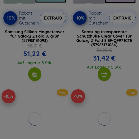
Rabatt
Rabatt
-10%
-10%
mit
EXTRA10
mit
EXTRA10
Gutschein
Gutschein
Samsung Silikon-Magnetcover
Samsung transparente
für Galaxy Z Fold 8, grün
Schutzhülle Clear Cover für
(57983131093)
Galaxy Z Fold 8 EF-QF971CTE
(57983131084)
56,91 €
34,90 €
51,22 €
31,42 €
Auf Lager > 5 Stk.
Auf Lager > 5 Stk.
Neu
Neu
-10%
-10%