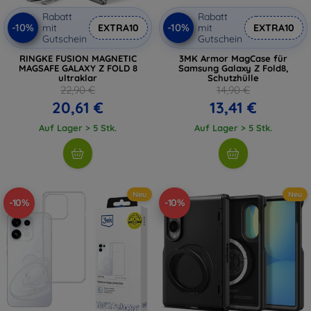
Rabatt
Rabatt
-10%
-10%
mit
EXTRA10
mit
EXTRA10
Gutschein
Gutschein
RINGKE FUSION MAGNETIC
3MK Armor MagCase für
MAGSAFE GALAXY Z FOLD 8
Samsung Galaxy Z Fold8,
ultraklar
Schutzhülle
22,90 €
14,90 €
20,61 €
13,41 €
Auf Lager > 5 Stk.
Auf Lager > 5 Stk.
Neu
Neu
-10%
-10%