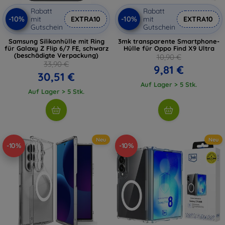
Rabatt
Rabatt
-10%
-10%
mit
EXTRA10
mit
EXTRA10
Gutschein
Gutschein
Samsung Silikonhülle mit Ring
3mk transparente Smartphone-
für Galaxy Z Flip 6/7 FE, schwarz
Hülle für Oppo Find X9 Ultra
(beschädigte Verpackung)
10,90 €
33,90 €
9,81 €
30,51 €
Auf Lager > 5 Stk.
Auf Lager > 5 Stk.
Neu
Neu
-10%
-10%