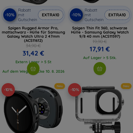
Rabatt
Rabatt
-10%
-10%
mit
EXTRA10
mit
EXTRA10
Gutschein
Gutschein
Spigen Rugged Armor Pro,
Spigen Thin Fit 360, schwarze
mattschwarz - Hülle für Samsung
Hülle - Samsung Galaxy Watch
Galaxy Watch Ultra 2 47mm
9/8 40 mm (ACS11597)
(ACS11612)
19,90 €
34,90 €
17,91 €
31,42 €
Auf Lager > 5 Stk.
Extern Lager > 5 St
Auf dem Weg 1 Stücke 10. 8. 2026
Neu
Neu
-10%
-10%