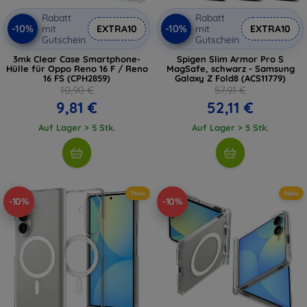
Rabatt
Rabatt
-10%
-10%
mit
EXTRA10
mit
EXTRA10
Gutschein
Gutschein
3mk Clear Case Smartphone-
Spigen Slim Armor Pro S
Hülle für Oppo Reno 16 F / Reno
MagSafe, schwarz - Samsung
16 FS (CPH2859)
Galaxy Z Fold8 (ACS11779)
10,90 €
57,91 €
9,81 €
52,11 €
Auf Lager > 5 Stk.
Auf Lager > 5 Stk.
Neu
Neu
-10%
-10%