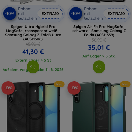
Rabatt
Rabatt
-10%
-10%
mit
EXTRA10
mit
EXTRA10
Gutschein
Gutschein
Spigen Ultra Hybrid Pro
Spigen Air Fit Pro MagSafe,
MagSafe, transparent weiß -
schwarz - Samsung Galaxy Z
Samsung Galaxy Z Fold8 Ultra
Fold8 (ACS11559)
(ACS11506)
38,90 €
45,90 €
35,01 €
41,30 €
Auf Lager > 5 Stk.
Extern Lager > 5 St
Auf dem Weg 1 Stücke 11. 8. 2026
Neu
Neu
-10%
-10%