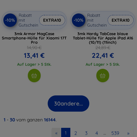
Rabatt
Rabatt
-10%
-10%
mit
EXTRA10
mit
EXTRA10
Gutschein
Gutschein
3mk Armor MagCase
3mk Hardy TabCase blaue
Smartphone-Hülle für Xiaomi 17T
Tablet-Hülle für Apple iPad A16
Pro
(10/11) (11inch)
14,90 €
24,89 €
13,41 €
22,41 €
Auf Lager > 5 Stk.
Auf Lager > 5 Stk.
30
andere...
1
-
30
vom ganzen
16144
.
2
3
4
539
»
«
1
…