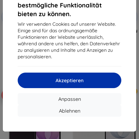
bestmögliche Funktionalität
Rabatt
Rabatt
bieten zu können.
-10%
-10%
mit
EXTRA10
mit
EXTRA10
Gutschein
Gutschein
Wir verwenden Cookies auf unserer Website.
Einige sind für das ordnungsgemäße
Magnetische Silikonhülle von
Samsung Flipsuit Hülle für Galaxy
Samsung für Galaxy Z Fold8,
Z Flip8, schwarz (EF-
Funktionieren der Website unerlässlich,
schwarz (EF-EF971CBEGWW)
FF776CBEGWW)
während andere uns helfen, den Datenverkehr
56,91 €
38,90 €
zu analysieren und Inhalte und Anzeigen zu
51,22 €
35,01 €
personalisieren.
Auf Lager > 5 Stk.
Auf Lager > 5 Stk.
Akzeptieren
Neu
Neu
-10%
-10%
Anpassen
Ablehnen