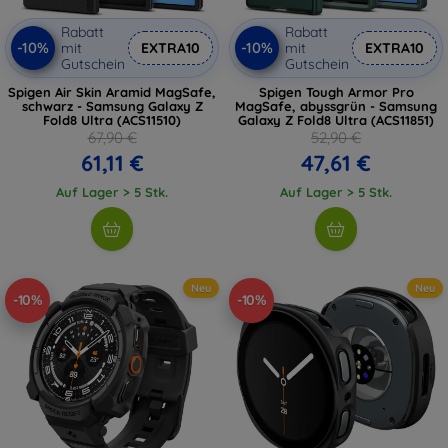
Rabatt
Rabatt
-10%
-10%
mit
EXTRA10
mit
EXTRA10
Gutschein
Gutschein
Spigen Air Skin Aramid MagSafe,
Spigen Tough Armor Pro
schwarz - Samsung Galaxy Z
MagSafe, abyssgrün - Samsung
Fold8 Ultra (ACS11510)
Galaxy Z Fold8 Ultra (ACS11851)
67,90 €
52,90 €
61,11 €
47,61 €
Auf Lager > 5 Stk.
Auf Lager > 5 Stk.
Neu
Neu
-10%
-10%