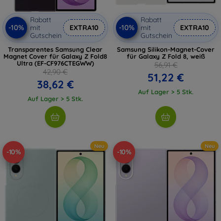
Rabatt
Rabatt
-10%
-10%
mit
EXTRA10
mit
EXTRA10
Gutschein
Gutschein
Transparentes Samsung Clear
Samsung Silikon-Magnet-Cover
Magnet Cover für Galaxy Z Fold8
für Galaxy Z Fold 8, weiß
Ultra (EF-CF976CTEGWW)
56,91 €
42,90 €
51,22 €
38,62 €
Auf Lager > 5 Stk.
Auf Lager > 5 Stk.
Neu
Neu
-10%
-10%