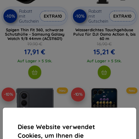
Rabatt
Rabatt
-10%
-10%
mit
EXTRA10
mit
EXTRA10
Gutschein
Gutschein
Spigen Thin Fit 360, schwarze
Wasserdichtes Tauchgehäuse
Schutzhülle - Samsung Galaxy
Puluz für DJI Osmo Action 6, bis
Watch 9/8 44mm (ACS11601)
60 m
19,90 €
16,90 €
17,91 €
15,21 €
Auf Lager > 5 Stk.
Auf Lager > 5 Stk.
Neu
Neu
-10%
-10%
Diese Website verwendet
Cookies, um Ihnen die