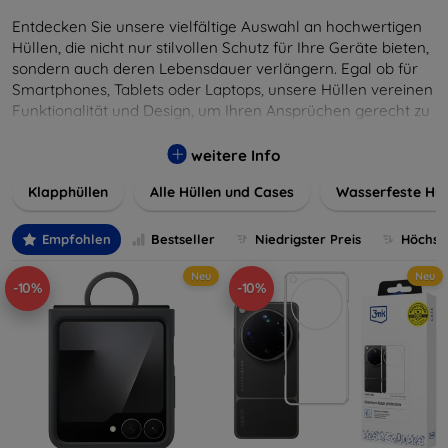
Entdecken Sie unsere vielfältige Auswahl an hochwertigen
Hüllen, die nicht nur stilvollen Schutz für Ihre Geräte bieten,
sondern auch deren Lebensdauer verlängern. Egal ob für
Smartphones, Tablets oder Laptops, unsere Hüllen vereinen
Funktionalität und Design, um Ihren Ansprüchen gerecht zu
werden. Wählen Sie aus einer Vielzahl von Materialien und
Farben, um Ihren persönlichen Stil perfekt zu
weitere Info
unterstreichen.
Klapphüllen
Alle Hüllen und Cases
Wasserfeste Hül
Empfohlen
Bestseller
Niedrigster Preis
Höchste
Neu
Neu
-10%
-10%