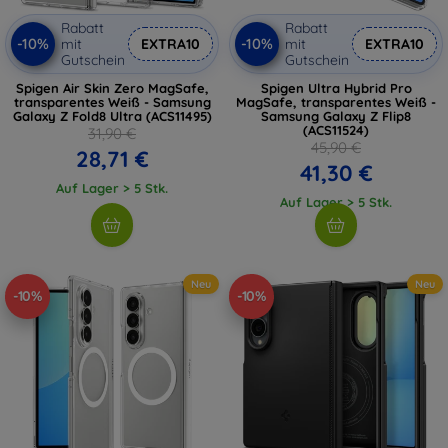
Rabatt
Rabatt
-10%
-10%
mit
EXTRA10
mit
EXTRA10
Gutschein
Gutschein
Spigen Air Skin Zero MagSafe,
Spigen Ultra Hybrid Pro
transparentes Weiß - Samsung
MagSafe, transparentes Weiß -
Galaxy Z Fold8 Ultra (ACS11495)
Samsung Galaxy Z Flip8
(ACS11524)
31,90 €
45,90 €
28,71 €
41,30 €
Auf Lager > 5 Stk.
Auf Lager > 5 Stk.
Neu
Neu
-10%
-10%