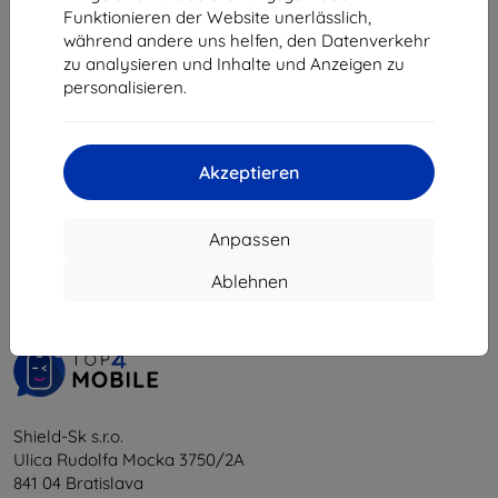
8,01 €
Funktionieren der Website unerlässlich,
während andere uns helfen, den Datenverkehr
Auf Lager > 5 Stk.
zu analysieren und Inhalte und Anzeigen zu
personalisieren.
Akzeptieren
1
-
5
vom ganzen
5
.
Anpassen
«
1
»
Ablehnen
Shield-Sk s.r.o.
Ulica Rudolfa Mocka 3750/2A
841 04 Bratislava