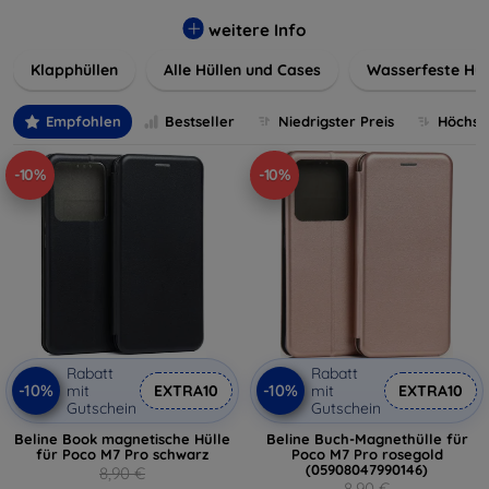
werden. Wählen Sie aus einer Vielzahl von Materialien und
Farben, um Ihren persönlichen Stil perfekt zu
weitere Info
unterstreichen.
Klapphüllen
Alle Hüllen und Cases
Wasserfeste Hül
Empfohlen
Bestseller
Niedrigster Preis
Höchste
-10%
-10%
Rabatt
Rabatt
-10%
-10%
mit
EXTRA10
mit
EXTRA10
Gutschein
Gutschein
Beline Book magnetische Hülle
Beline Buch-Magnethülle für
für Poco M7 Pro schwarz
Poco M7 Pro rosegold
(05908047990146)
8,90 €
8,90 €