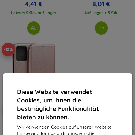
4,41 €
8,01 €
Letztes Stück auf Lager
Auf Lager > 5 Stk.
-10%
Diese Website verwendet
Cookies, um Ihnen die
Rabatt
bestmögliche Funktionalität
-10%
mit
EXTRA10
Gutschein
bieten zu können.
Beline Book magnetische Hülle
für Poco M7 Pro rosa und gold
Wir verwenden Cookies auf unserer Website.
8,90 €
Einige sind für das ordnungsgemäße