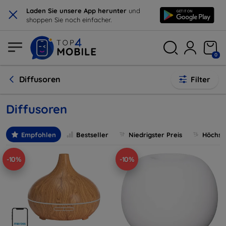
×
Laden Sie unsere App herunter
und
shoppen Sie noch einfacher.
0
Diffusoren
Filter
Diffusoren
Empfohlen
Bestseller
Niedrigster Preis
Höchste
-10%
-10%