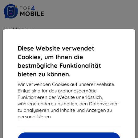
Shield-Sk s.r.o.
Ulica Rudolfa Mocka 3750/2A
841 04 Bratislava
Diese Website verwendet
Unternehmens-ID:
46701494
Cookies, um Ihnen die
USt-IdNr.:
SK2023549671
bestmögliche Funktionalität
bieten zu können.
Kontakt
Wir verwenden Cookies auf unserer Website.
Einige sind für das ordnungsgemäße
info@top4mobile.eu
Funktionieren der Website unerlässlich,
während andere uns helfen, den Datenverkehr
Schreiben Sie uns
zu analysieren und Inhalte und Anzeigen zu
personalisieren.
Montag bis Freitag:
Online
8:00 - 16:00
Samstag und Sonntag: