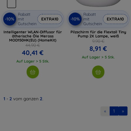
Rabatt
Rabatt
-10%
-10%
mit
EXTRA10
mit
EXTRA10
Gutschein
Gutschein
Intelligenter WLAN-Diffusor für
Pilzschirm für die Flextail Tiny
ätherische Öle Meross
Pump 2X Lampe, weiß
MOD150HK(EU) (HomeKit)
9,90 €
44,90 €
8,91 €
40,41 €
Auf Lager > 5 Stk.
Auf Lager > 5 Stk.
1
-
2
vom ganzen
2
.
«
1
»