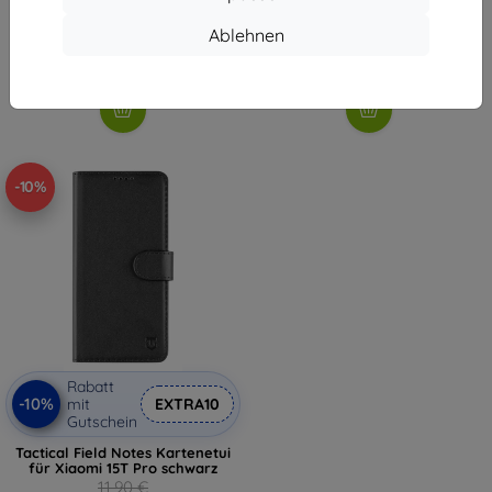
10,90 €
13,90 €
9,81 €
12,51 €
Ablehnen
Auf Lager > 5 Stk.
Auf Lager 2 Stk.
-10%
Rabatt
-10%
mit
EXTRA10
Gutschein
Tactical Field Notes Kartenetui
für Xiaomi 15T Pro schwarz
11,90 €