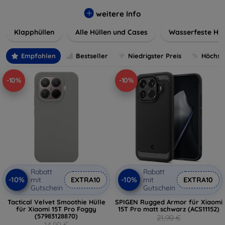
werden. Wählen Sie aus einer Vielzahl von Materialien und
Farben, um Ihren persönlichen Stil perfekt zu
weitere Info
unterstreichen.
Klapphüllen
Alle Hüllen und Cases
Wasserfeste Hül
Empfohlen
Bestseller
Niedrigster Preis
Höchste
-10%
-10%
Rabatt
Rabatt
-10%
-10%
mit
EXTRA10
mit
EXTRA10
Gutschein
Gutschein
Tactical Velvet Smoothie Hülle
SPIGEN Rugged Armor für Xiaomi
für Xiaomi 15T Pro Foggy
15T Pro matt schwarz (ACS11152)
(57983128870)
21,90 €
14,90 €