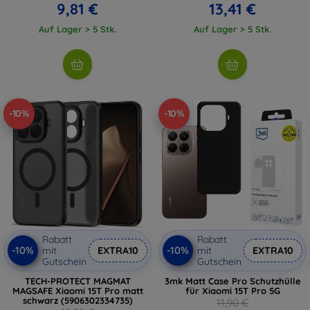
9,81 €
13,41 €
Auf Lager > 5 Stk.
Auf Lager > 5 Stk.
-10%
-10%
Rabatt
Rabatt
-10%
-10%
mit
EXTRA10
mit
EXTRA10
Gutschein
Gutschein
TECH-PROTECT MAGMAT
3mk Matt Case Pro Schutzhülle
MAGSAFE Xiaomi 15T Pro matt
für Xiaomi 15T Pro 5G
schwarz (5906302334735)
11,90 €