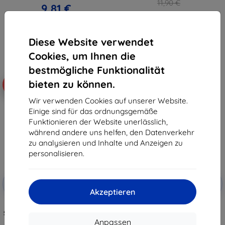
11,90 €
9,81 €
8,91 €
Auf Lager > 5 Stk.
Auf Lager 3 Stk.
Diese Website verwendet
Cookies, um Ihnen die
bestmögliche Funktionalität
bieten zu können.
-10%
-10%
Wir verwenden Cookies auf unserer Website.
Einige sind für das ordnungsgemäße
Funktionieren der Website unerlässlich,
während andere uns helfen, den Datenverkehr
zu analysieren und Inhalte und Anzeigen zu
personalisieren.
Rabatt
Rabatt
-10%
-10%
mit
EXTRA10
mit
EXTRA10
Akzeptieren
Gutschein
Gutschein
3mk Matt Case mattes
TECH-PROTECT FLEXAIR Hybrid
Smartphone-Gehäuse für Xiaomi
MagSafe Xiaomi 15T Pro
15T Pro 5G
durchsichtig (5906302334759)
Anpassen