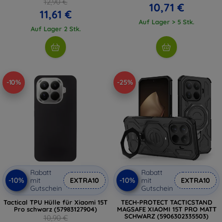
12,90 €
10,71 €
11,61 €
Auf Lager > 5 Stk.
Auf Lager 2 Stk.
-10%
-25%
Rabatt
Rabatt
-10%
-10%
mit
EXTRA10
mit
EXTRA10
Gutschein
Gutschein
Tactical TPU Hülle für Xiaomi 15T
TECH-PROTECT TACTICSTAND
Pro schwarz (57983127904)
MAGSAFE XIAOMI 15T PRO MATT
SCHWARZ (5906302335503)
10,90 €