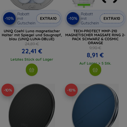
Rabatt
Rabatt
-10%
-10%
mit
EXTRA10
mit
EXTRA10
Gutschein
Gutschein
UNIQ Coehl Luna magnetischer
TECH-PROTECT MMP-210
Halter mit Spiegel und Saugnapf,
MAGNETISCHER MAGSAFE RING 2-
blau (UNIQ-LUNA-DBLUE)
PACK SCHWARZ & COSMIC
ORANGE
24,89 €
9,90 €
22,41 €
8,91 €
Letztes Stück auf Lager
Auf Lager > 5 Stk.
-10%
-10%