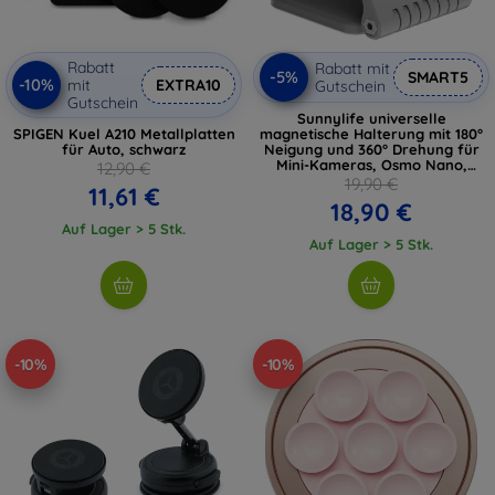
Rabatt
Rabatt mit
-5%
SMART5
-10%
mit
EXTRA10
Gutschein
Gutschein
Sunnylife universelle
SPIGEN Kuel A210 Metallplatten
magnetische Halterung mit 180°
für Auto, schwarz
Neigung und 360° Drehung für
Mini-Kameras, Osmo Nano,
12,90 €
Insta360 GO
19,90 €
11,61 €
18,90 €
Auf Lager > 5 Stk.
Auf Lager > 5 Stk.
-10%
-10%