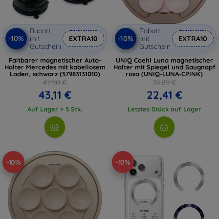
Rabatt
Rabatt
-10%
-10%
mit
EXTRA10
mit
EXTRA10
Gutschein
Gutschein
Faltbarer magnetischer Auto-
UNIQ Coehl Luna magnetischer
Halter Mercedes mit kabellosem
Halter mit Spiegel und Saugnapf
Laden, schwarz (57983131010)
rosa (UNIQ-LUNA-CPINK)
47,90 €
24,89 €
43,11 €
22,41 €
Auf Lager > 5 Stk.
Letztes Stück auf Lager
-10%
-10%