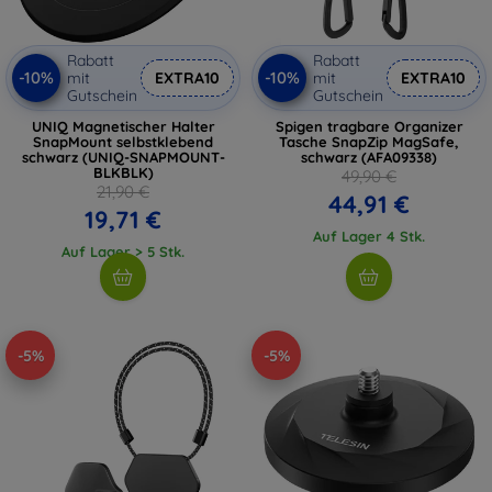
Rabatt
Rabatt
-10%
-10%
mit
EXTRA10
mit
EXTRA10
Gutschein
Gutschein
UNIQ Magnetischer Halter
Spigen tragbare Organizer
SnapMount selbstklebend
Tasche SnapZip MagSafe,
schwarz (UNIQ-SNAPMOUNT-
schwarz (AFA09338)
BLKBLK)
49,90 €
21,90 €
44,91 €
19,71 €
Auf Lager 4 Stk.
Auf Lager > 5 Stk.
-5%
-5%