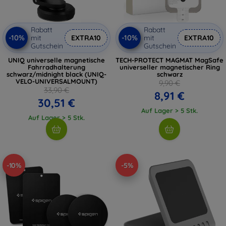
Rabatt
Rabatt
-10%
-10%
mit
EXTRA10
mit
EXTRA10
Gutschein
Gutschein
UNIQ universelle magnetische
TECH-PROTECT MAGMAT MagSafe
Fahrradhalterung
universeller magnetischer Ring
schwarz/midnight black (UNIQ-
schwarz
VELO-UNIVERSALMOUNT)
9,90 €
33,90 €
8,91 €
30,51 €
Auf Lager > 5 Stk.
Auf Lager > 5 Stk.
-10%
-5%