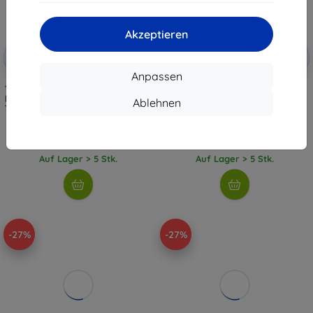
Akzeptieren
Rabatt
Rabatt
-10%
-10%
mit
EXTRA10
mit
EXTRA10
Gutschein
Gutschein
Anpassen
TECH-PROTECT MMR700 LAMANO
TECH-PROTECT MMP-200
MAGNETIC MAGSAFE PHONE RING
magnetischer MagSafe Ring
Ablehnen
TITANIUM/GOLD (5906302353095)
dunkelblau (5906302352487)
17,90 €
9,90 €
16,11 €
8,91 €
Auf Lager > 5 Stk.
Auf Lager > 5 Stk.
-27%
-27%