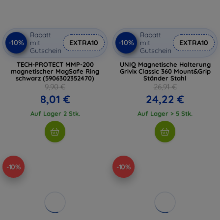
Rabatt
Rabatt
-10%
-10%
mit
EXTRA10
mit
EXTRA10
Gutschein
Gutschein
TECH-PROTECT MMP-200
UNIQ Magnetische Halterung
magnetischer MagSafe Ring
Grivix Classic 360 Mount&Grip
schwarz (5906302352470)
Ständer Stahl
9,90 €
26,91 €
8,01 €
24,22 €
Auf Lager 2 Stk.
Auf Lager > 5 Stk.
-10%
-10%