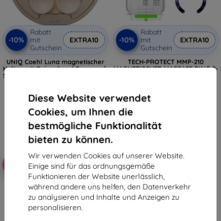
Rabatt
Rabatt
-10%
-10%
mit
EXTRA10
mit
EXTRA10
Gutschein
Gutschein
UNIQ Coehl Luna magnetischer
TECH-PROTECT MMP-210
Halter mit Spiegel und Saugnapf,
MAGNETISCHER MAGSAFE RING 2-
Sandfarben (UNIQ-LUNA-MSAND)
PACK TIEF BLAU & SILBER
24,89 €
9,90 €
22,41 €
8,91 €
Diese Website verwendet
Cookies, um Ihnen die
Auf Lager > 5 Stk.
Auf Lager > 5 Stk.
bestmögliche Funktionalität
bieten zu können.
Wir verwenden Cookies auf unserer Website.
-10%
-10%
Einige sind für das ordnungsgemäße
Funktionieren der Website unerlässlich,
während andere uns helfen, den Datenverkehr
zu analysieren und Inhalte und Anzeigen zu
personalisieren.