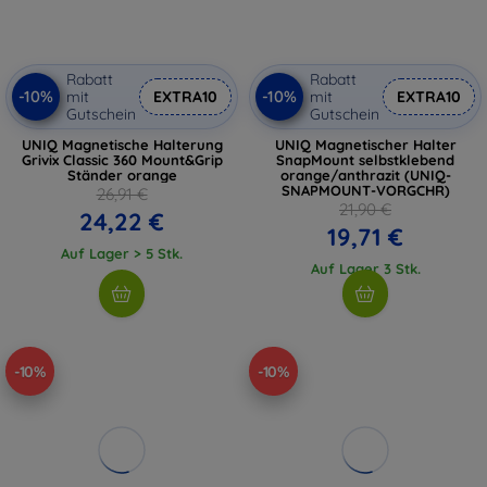
Rabatt
Rabatt
-10%
-10%
mit
EXTRA10
mit
EXTRA10
Gutschein
Gutschein
UNIQ Magnetische Halterung
UNIQ Magnetischer Halter
Grivix Classic 360 Mount&Grip
SnapMount selbstklebend
Ständer orange
orange/anthrazit (UNIQ-
SNAPMOUNT-VORGCHR)
26,91 €
21,90 €
24,22 €
19,71 €
Auf Lager > 5 Stk.
Auf Lager 3 Stk.
-10%
-10%