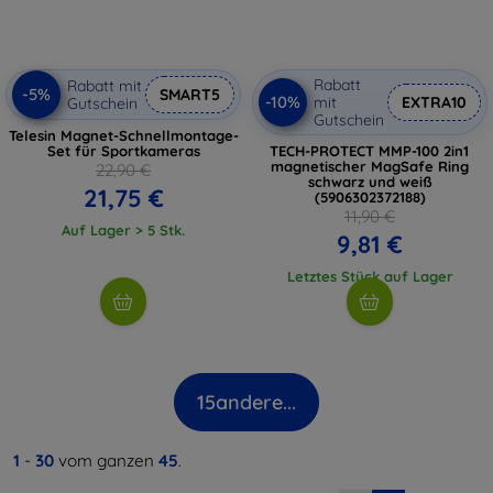
Rabatt
Rabatt mit
-5%
SMART5
-10%
mit
EXTRA10
Gutschein
Gutschein
Telesin Magnet-Schnellmontage-
Set für Sportkameras
TECH-PROTECT MMP-100 2in1
magnetischer MagSafe Ring
22,90 €
schwarz und weiß
21,75 €
(5906302372188)
11,90 €
Auf Lager > 5 Stk.
9,81 €
Letztes Stück auf Lager
15
andere...
1
-
30
vom ganzen
45
.