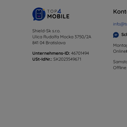
Kont
info@t
Shield-Sk s.r.o.
Sc
Ulica Rudolfa Mocka 3750/2A
841 04 Bratislava
Montag
Online
Unternehmens-ID:
46701494
USt-IdNr.:
SK2023549671
Samsta
Offline