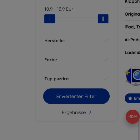
Klapph
10.9
-
13.9
Eur
Origina
iPad, T
AirPod
Hersteller
Ladehü
Farbe
Typ puzdra
Erweiterter Filter
Em
Ergebnisse
7
-10%