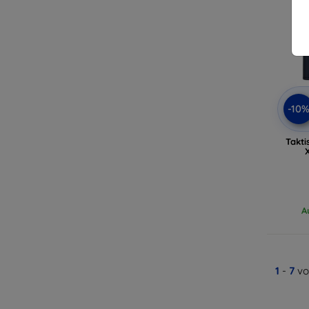
-10
Takti
A
1
-
7
vo