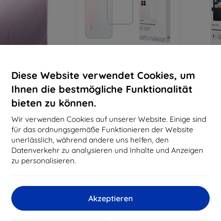
Rabatt
Rabatt
R
Diese Website verwendet Cookies, um
%
-10%
-10%
mit
EXTRA10
mit
EXTRA10
m
Gutschein
Gutschein
G
Ihnen die bestmögliche Funktionalität
ische TPU-Hülle für
3mk Clear Case,
3mk
bieten zu können.
mi 17T, transparent
Smartphone-Hülle für
Smartp
(57983130811)
Xiaomi 17T
X
Wir verwenden Cookies auf unserer Website. Einige sind
10,90 €
10,90 €
für das ordnungsgemäße Funktionieren der Website
9,81 €
9,81 €
1
unerlässlich, während andere uns helfen, den
Datenverkehr zu analysieren und Inhalte und Anzeigen
uf Lager > 5 Stk.
Extern Lager > 5 St
Auf L
zu personalisieren.
Auf dem Weg 1 Stücke 10. 8.
2026
Neu
Neu
-10%
-10%
Akzeptieren