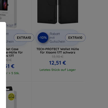
abatt
Rabatt
-10%
it
EXTRA10
mit
EXTRA10
utschein
Gutschein
 Wallet Case
TECH-PROTECT Wallet Hülle
hone-Hülle für
für Xiaomi 17T schwarz
iaomi 17T
13,90 €
13,90 €
12,51 €
2,51 €
Letztes Stück auf Lager
ager > 5 Stk.