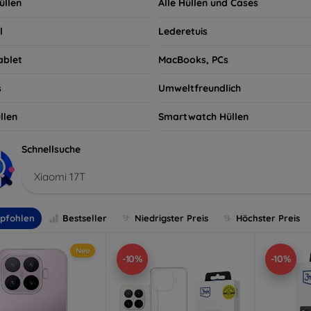
üllen
Alle Hüllen und Cases
l
Lederetuis
ablet
MacBooks, PCs
s
Umweltfreundlich
llen
Smartwatch Hüllen
Schnellsuche
Xiaomi 17T
pfohlen
Bestseller
Niedrigster Preis
Höchster Preis
Neu
-10%
-10%