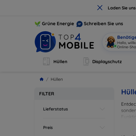
×
Laden Sie un
Grüne Energie
Schreiben Sie uns
Benötig
Hallo, wil
Online-Sho
Hüllen
Displayschutz
Hüllen
Hüll
FILTER
Entdeck
Lieferstatus
sonder
Funkti
und Fa
Preis