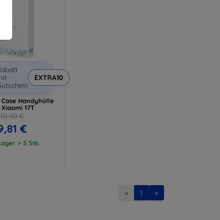
abatt
it
EXTRA10
utschein
 Case Handyhülle
 Xiaomi 17T
10,90 €
9,81 €
ager > 5 Stk.
«
1
»