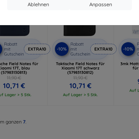
Ablehnen
Anpassen
Rabatt
Rabatt
R
%
-10%
-10%
mit
EXTRA10
mit
EXTRA10
m
Gutschein
Gutschein
G
sche Field Notes für
Taktische Field Notes für
3mk Matt
Xiaomi 17T, blau
Xiaomi 17T schwarz
für
(57983130813)
(57983130812)
11,90 €
11,90 €
10,71 €
10,71 €
Auf L
uf Lager > 5 Stk.
Auf Lager > 5 Stk.
m ganzen
7
.