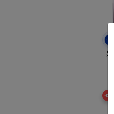
-10
Takt
Xiao
A
-10%