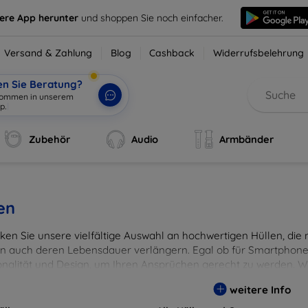
sere App herunter
und shoppen Sie noch einfacher.
Versand & Zahlung
Blog
Cashback
Widerrufsbelehrung
en Sie Beratung?
lkommen in unserem
p.
|
Zubehör
Audio
Armbänder
en
en Sie unsere vielfältige Auswahl an hochwertigen Hüllen, die ni
n auch deren Lebensdauer verlängern. Egal ob für Smartphones
onalität und Design, um Ihren Ansprüchen gerecht zu werden. Wä
rben, um Ihren persönlichen Stil perfekt zu unterstreichen.
weitere Info