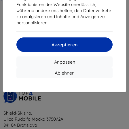
12,90 €
hergestellt
Funktionieren der Website unerlässlich,
6,21 €
während andere uns helfen, den Datenverkehr
19,90 €
zu analysieren und Inhalte und Anzeigen zu
Letztes Stück auf Lager
17,91 €
personalisieren.
Auf Lager 4 Stk.
Akzeptieren
1
-
6
vom ganzen
6
.
Anpassen
«
1
»
Ablehnen
Shield-Sk s.r.o.
Ulica Rudolfa Mocka 3750/2A
841 04 Bratislava