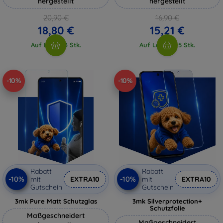
hergestellt
hergestellt
20,90 €
16,90 €
18,80 €
15,21 €
Auf Lager 3 Stk.
Auf Lager > 5 Stk.
-10%
-10%
Rabatt
Rabatt
-10%
-10%
mit
EXTRA10
mit
EXTRA10
Gutschein
Gutschein
3mk Pure Matt Schutzglas
3mk Silverprotection+
Schutzfolie
Maßgeschneidert
Maßgeschneidert