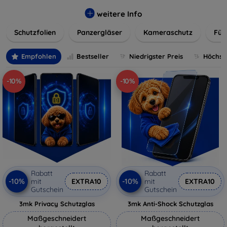
flexibler Folie, unsere Schutzlösungen sind einfach zu
installieren und passgenau für jedes Gerät, um eine
weitere Info
nahtlose Nutzung zu gewährleisten. Schützen Sie Ihr
Schutzfolien
Panzergläser
Kameraschutz
Für
wertvolles Gerät mit unseren langlebigen und zuverlässigen
Displayschutzlösungen und genießen Sie ein sorgenfreies
digitales Erlebnis.
Empfohlen
Bestseller
Niedrigster Preis
Höchste
-10%
-10%
Rabatt
Rabatt
-10%
-10%
mit
EXTRA10
mit
EXTRA10
Gutschein
Gutschein
3mk Privacy Schutzglas
3mk Anti-Shock Schutzglas
Maßgeschneidert
Maßgeschneidert