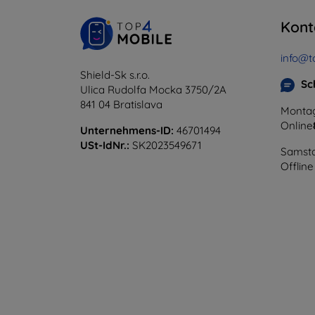
Kont
info@t
Shield-Sk s.r.o.
Sc
Ulica Rudolfa Mocka 3750/2A
841 04 Bratislava
Montag
Online
Unternehmens-ID:
46701494
USt-IdNr.:
SK2023549671
Samsta
Offline