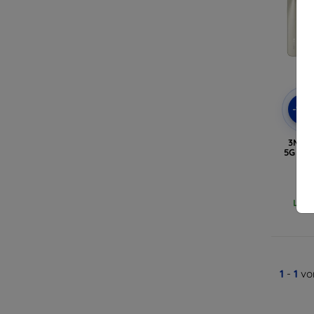
-10
3MK M
5G sch
Letz
1
-
1
vo