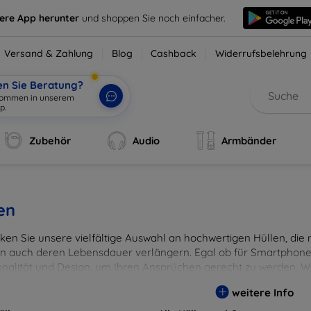
sere App herunter
und shoppen Sie noch einfacher.
Versand & Zahlung
Blog
Cashback
Widerrufsbelehrung
en Sie Beratung?
lkommen in unserem
p.
|
Zubehör
Audio
Armbänder
en
en Sie unsere vielfältige Auswahl an hochwertigen Hüllen, die ni
n auch deren Lebensdauer verlängern. Egal ob für Smartphones
onalität und Design, um Ihren Ansprüchen gerecht zu werden. Wä
rben, um Ihren persönlichen Stil perfekt zu unterstreichen.
weitere Info