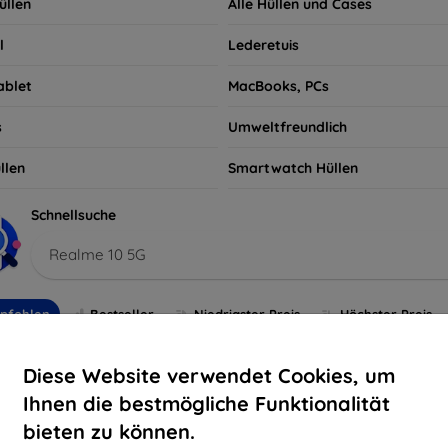
üllen
Alle Hüllen und Cases
l
Lederetuis
ablet
MacBooks, PCs
s
Umweltfreundlich
llen
Smartwatch Hüllen
Schnellsuche
Realme 10 5G
pfohlen
Bestseller
Niedrigster Preis
Höchster Preis
Diese Website verwendet Cookies, um
Ihnen die bestmögliche Funktionalität
bieten zu können.