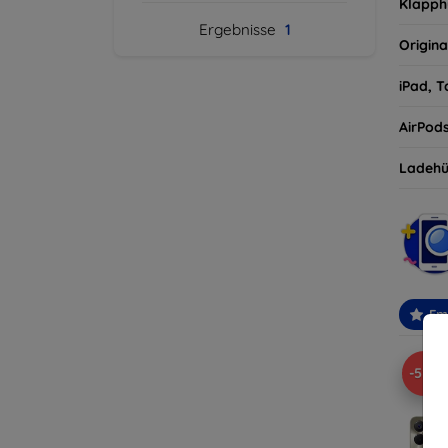
Klapph
Ergebnisse
1
Origina
iPad, T
AirPod
Ladehü
Em
-52%