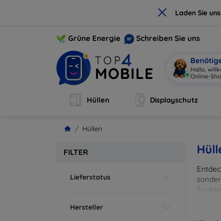
×
Laden Sie un
Grüne Energie
Schreiben Sie uns
Benötig
Hallo, wil
Online-Sho
Hüllen
Displayschutz
Hüllen
Hüll
FILTER
Entdeck
Lieferstatus
sonder
Funkti
und Fa
Hersteller