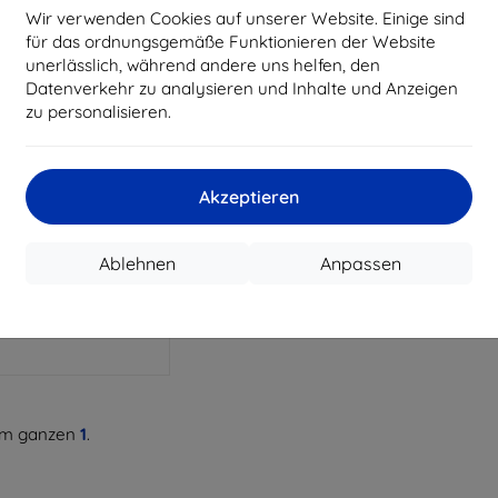
Wir verwenden Cookies auf unserer Website. Einige sind
für das ordnungsgemäße Funktionieren der Website
unerlässlich, während andere uns helfen, den
Datenverkehr zu analysieren und Inhalte und Anzeigen
zu personalisieren.
Rabatt
%
mit
EXTRA10
Gutschein
Akzeptieren
att Case Realme 10
warz (5903108496797)
12,90 €
Ablehnen
Anpassen
6,21 €
tes Stück auf Lager
m ganzen
1
.