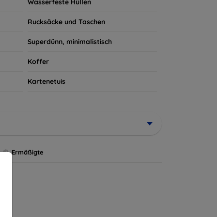
Wasserfeste Hüllen
Rucksäcke und Taschen
Superdünn, minimalistisch
Koffer
Kartenetuis
Ermäßigte