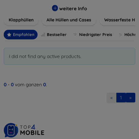
werden. Wählen Sie aus einer Vielzahl von Materialien und
Farben, um Ihren persönlichen Stil perfekt zu
weitere Info
unterstreichen.
Klapphüllen
Alle Hüllen und Cases
Wasserfeste Hül
Empfohlen
Bestseller
Niedrigster Preis
Höchste
I did not find any active products.
0
-
0
vom ganzen
0
.
«
1
»