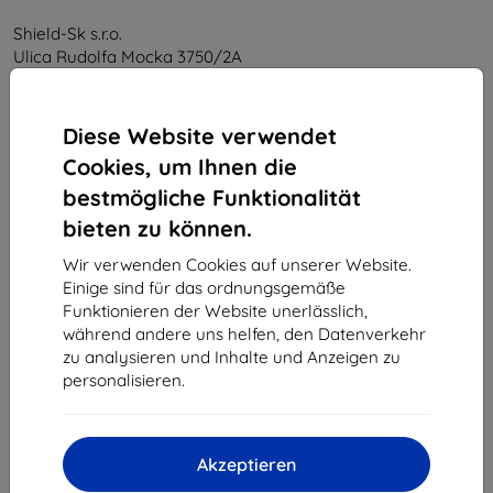
Shield-Sk s.r.o.
Ulica Rudolfa Mocka 3750/2A
841 04 Bratislava
Unternehmens-ID:
46701494
Diese Website verwendet
USt-IdNr.:
SK2023549671
Cookies, um Ihnen die
bestmögliche Funktionalität
Kontakt
bieten zu können.
info@top4mobile.eu
Wir verwenden Cookies auf unserer Website.
Einige sind für das ordnungsgemäße
Schreiben Sie uns
Funktionieren der Website unerlässlich,
während andere uns helfen, den Datenverkehr
Montag bis Freitag:
zu analysieren und Inhalte und Anzeigen zu
Online
8:00 - 16:00
personalisieren.
Samstag und Sonntag:
Offline
Akzeptieren