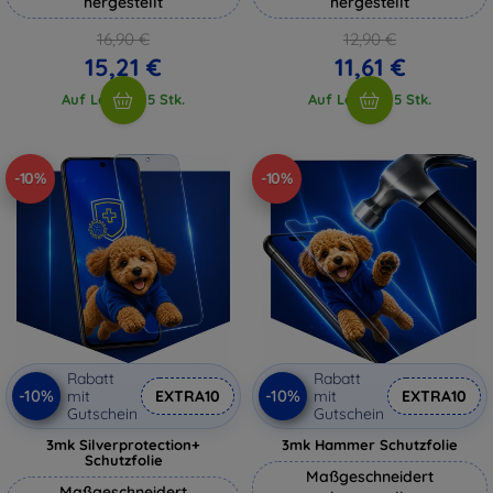
hergestellt
hergestellt
16,90 €
12,90 €
15,21 €
11,61 €
Auf Lager > 5 Stk.
Auf Lager > 5 Stk.
-10%
-10%
Rabatt
Rabatt
-10%
-10%
mit
EXTRA10
mit
EXTRA10
Gutschein
Gutschein
3mk Silverprotection+
3mk Hammer Schutzfolie
Schutzfolie
Maßgeschneidert
Maßgeschneidert