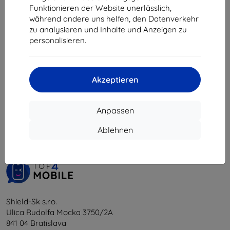
6,21 €
Funktionieren der Website unerlässlich,
während andere uns helfen, den Datenverkehr
Letztes Stück auf Lager
zu analysieren und Inhalte und Anzeigen zu
personalisieren.
Akzeptieren
1
-
5
vom ganzen
5
.
Anpassen
«
1
»
Ablehnen
Shield-Sk s.r.o.
Ulica Rudolfa Mocka 3750/2A
841 04 Bratislava