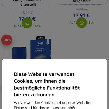
hergestellt
hergestellt
19,90 €
18,90 €
17,91 €
17,01 €
Auf Lager 3 Stk.
Auf Lager > 5 Stk.
-48%
Diese Website verwendet
Cookies, um Ihnen die
Rabatt
bestmögliche Funktionalität
-10%
mit
EXTRA10
Gutschein
bieten zu können.
3MK FlexibleGlass Kruger&Matz
Flow 11 hybrides Schutzglas
Wir verwenden Cookies auf unserer Website.
11,90 €
Einige sind für das ordnungsgemäße