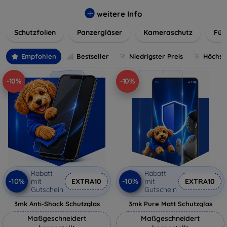
flexibler Folie, unsere Schutzlösungen sind einfach zu
installieren und passgenau für jedes Gerät, um eine
weitere Info
nahtlose Nutzung zu gewährleisten. Schützen Sie Ihr
Schutzfolien
Panzergläser
Kameraschutz
Für
wertvolles Gerät mit unseren langlebigen und zuverlässigen
Displayschutzlösungen und genießen Sie ein sorgenfreies
digitales Erlebnis.
Empfohlen
Bestseller
Niedrigster Preis
Höchste
-10%
-10%
Rabatt
Rabatt
-10%
-10%
mit
EXTRA10
mit
EXTRA10
Gutschein
Gutschein
3mk Anti-Shock Schutzglas
3mk Pure Matt Schutzglas
Maßgeschneidert
Maßgeschneidert