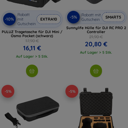
Rabatt
Rabatt mit
-5%
SMART5
-10%
mit
EXTRA10
Gutschein
Gutschein
Sunnylife Hülle für DJI RC PRO 2
PULUZ Tragetasche für DJI Mini /
Controller
Osmo Pocket (schwarz)
21,90 €
17,90 €
20,80 €
16,11 €
Auf Lager > 5 Stk.
Auf Lager > 5 Stk.
-5%
-5%