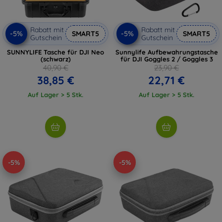
Rabatt mit
Rabatt mit
-5%
-5%
SMART5
SMART5
Gutschein
Gutschein
SUNNYLIFE Tasche für DJI Neo
Sunnylife Aufbewahrungstasche
(schwarz)
für DJI Goggles 2 / Goggles 3
40,90 €
23,90 €
38,85 €
22,71 €
Auf Lager > 5 Stk.
Auf Lager > 5 Stk.
-5%
-5%