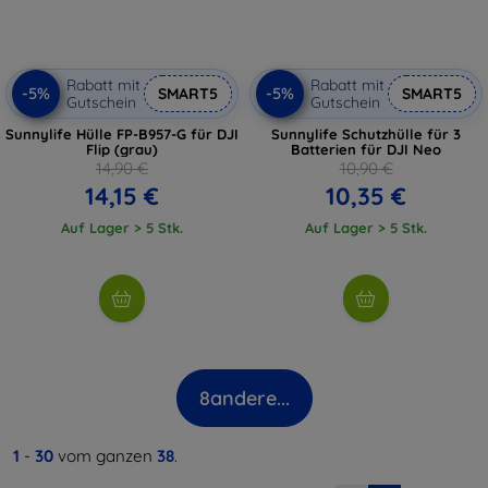
Rabatt mit
Rabatt mit
-5%
-5%
SMART5
SMART5
Gutschein
Gutschein
Sunnylife Hülle FP-B957-G für DJI
Sunnylife Schutzhülle für 3
Flip (grau)
Batterien für DJI Neo
14,90 €
10,90 €
14,15 €
10,35 €
Auf Lager > 5 Stk.
Auf Lager > 5 Stk.
8
andere...
1
-
30
vom ganzen
38
.