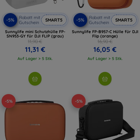
Rabatt mit
Rabatt mit
-5%
-5%
SMART5
SMART5
Gutschein
Gutschein
Sunnylife mini Schutzhülle FP-
Sunnylife FP-B957-C Hülle für DJI
SN953-GY für DJI FLIP (grau)
Flip (orange)
11,90 €
16,90 €
11,31 €
16,05 €
Auf Lager > 5 Stk.
Auf Lager > 5 Stk.
-5%
-5%