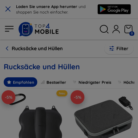
×
Laden Sie unsere App herunter
und
shoppen Sie noch einfacher.
0
Rucksäcke und Hüllen
Filter
Rucksäcke und Hüllen
Empfohlen
Bestseller
Niedrigster Preis
Höchste
Neu
-5%
-5%