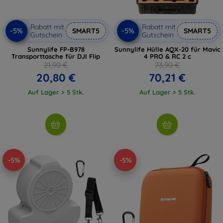
Rabatt mit
Rabatt mit
-5%
-5%
SMART5
SMART5
Gutschein
Gutschein
Sunnylife FP-B978
Sunnylife Hülle AQX-20 für Mavic
Transporttasche für DJI Flip
4 PRO & RC 2 c
21,90 €
73,90 €
20,80 €
70,21 €
Auf Lager > 5 Stk.
Auf Lager > 5 Stk.
-5%
-5%