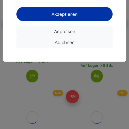
Akzeptieren
Rabatt
Rabatt
-10%
-10%
mit
EXTRA10
mit
EXTRA10
Gutschein
Gutschein
Anpassen
Protector PGYTECH für DJI
3MK FlexibleGlass Lite Samsung
RC/RC2 (P-45A-020)
Galaxy M53 5G M536 Hybrid-
Ablehnen
Panzerglas Lite (5903108497435)
21,90 €
41,90 €
19,71 €
37,71 €
Auf Lager > 5 Stk.
Auf Lager > 5 Stk.
Neu
Neu
-5%