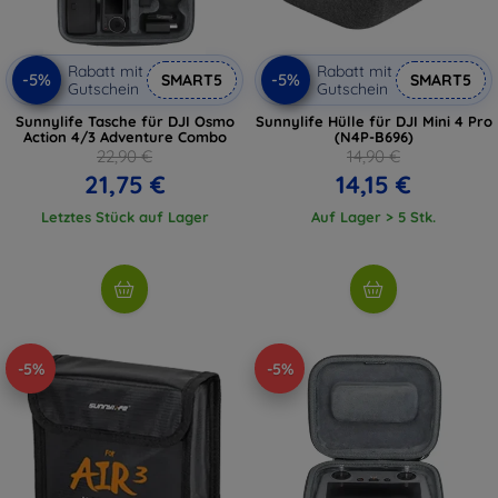
Rabatt mit
Rabatt mit
-5%
-5%
SMART5
SMART5
Gutschein
Gutschein
Sunnylife Tasche für DJI Osmo
Sunnylife Hülle für DJI Mini 4 Pro
Action 4/3 Adventure Combo
(N4P-B696)
22,90 €
14,90 €
21,75 €
14,15 €
Letztes Stück auf Lager
Auf Lager > 5 Stk.
-5%
-5%