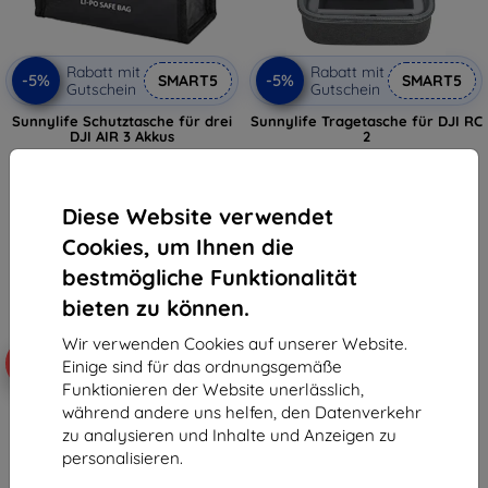
Rabatt mit
Rabatt mit
-5%
-5%
SMART5
SMART5
Gutschein
Gutschein
Sunnylife Schutztasche für drei
Sunnylife Tragetasche für DJI RC
DJI AIR 3 Akkus
2
10,90 €
16,90 €
10,35 €
16,05 €
Diese Website verwendet
Auf Lager > 5 Stk.
Auf Lager > 5 Stk.
Cookies, um Ihnen die
bestmögliche Funktionalität
bieten zu können.
Wir verwenden Cookies auf unserer Website.
-10%
-10%
Einige sind für das ordnungsgemäße
Funktionieren der Website unerlässlich,
während andere uns helfen, den Datenverkehr
zu analysieren und Inhalte und Anzeigen zu
personalisieren.