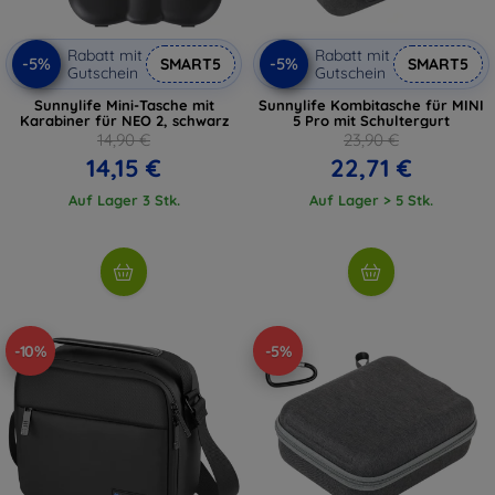
Rabatt mit
Rabatt mit
-5%
-5%
SMART5
SMART5
Gutschein
Gutschein
Sunnylife Mini-Tasche mit
Sunnylife Kombitasche für MINI
Karabiner für NEO 2, schwarz
5 Pro mit Schultergurt
14,90 €
23,90 €
14,15 €
22,71 €
Auf Lager 3 Stk.
Auf Lager > 5 Stk.
-10%
-5%