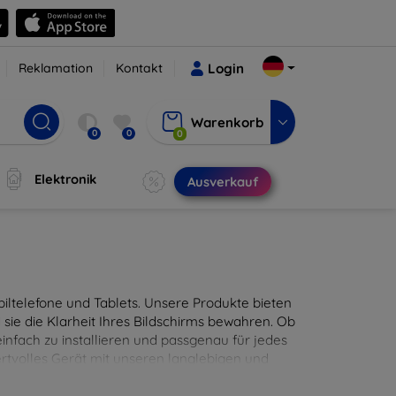
Reklamation
Kontakt
Login
Warenkorb
0
0
0
Elektronik
Ausverkauf
ltelefone und Tablets. Unsere Produkte bieten
sie die Klarheit Ihres Bildschirms bewahren. Ob
infach zu installieren und passgenau für jedes
ertvolles Gerät mit unseren langlebigen und
digitales Erlebnis.