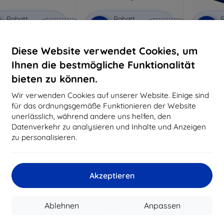
Rabatt
Rabatt
R
%
-10%
-10%
mit
EXTRA10
mit
EXTRA10
m
Gutschein
Gutschein
G
Diese Website verwendet Cookies, um
Privacy Schutzglas
3mk Anti-Shock Schutzglas
3mk Pure
Ihnen die bestmögliche Funktionalität
aßgeschneidert
Maßgeschneidert
Maßg
hergestellt
hergestellt
h
bieten zu können.
20,90 €
16,90 €
Wir verwenden Cookies auf unserer Website. Einige sind
18,80 €
15,21 €
für das ordnungsgemäße Funktionieren der Website
unerlässlich, während andere uns helfen, den
Auf Lager 3 Stk.
Auf Lager > 5 Stk.
Auf L
Datenverkehr zu analysieren und Inhalte und Anzeigen
-10%
-10%
zu personalisieren.
Akzeptieren
Ablehnen
Anpassen