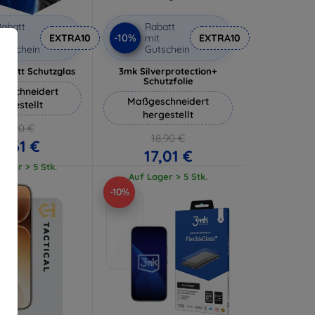
abatt
Rabatt
-10%
it
EXTRA10
mit
EXTRA10
utschein
Gutschein
 Matt Schutzglas
3mk Silverprotection+
Schutzfolie
eschneidert
Maßgeschneidert
ergestellt
hergestellt
12,90 €
18,90 €
11,61 €
17,01 €
ager > 5 Stk.
Auf Lager > 5 Stk.
-10%