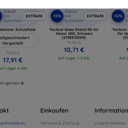
Rabatt
Rabatt
R
%
-10%
-10%
mit
EXTRA10
mit
EXTRA10
m
Gutschein
Gutschein
G
Hammer Schutzfolie
Tactical Glass Shield 5D für
Tactical
Honor 600, Schwarz
für H
aßgeschneidert
(57983130519)
(5
11,90 €
hergestellt
10,71 €
19,90 €
Auf Lager > 5 Stk.
Auf L
17,91 €
Auf Lager 4 Stk.
m ganzen
8
.
akt
Einkaufen
Informatio
op4mobile.eu
Versand & Zahlung
Unsere Marken