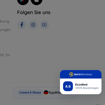
Folgen Sie uns
dnung
gungen
St. für
Exzellent
4.6
13574 Bewertungen
Top4Mobile.de
Unsere E-Shops