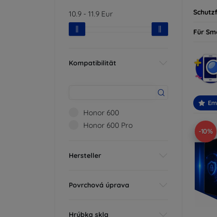
Schutzf
10.9
-
11.9
Eur
Für Sm
Kompatibilität
Em
Honor 600
Honor 600 Pro
-10%
Hersteller
Povrchová úprava
Hrúbka skla