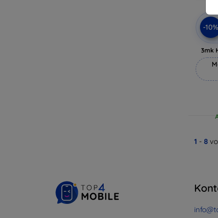
-10
3mk 
M
1
-
8
vo
Kont
info@t