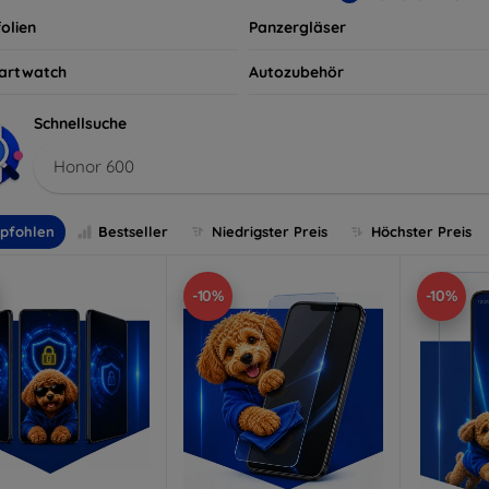
olien
Panzergläser
artwatch
Autozubehör
Schnellsuche
Honor 600
pfohlen
Bestseller
Niedrigster Preis
Höchster Preis
-10%
-10%