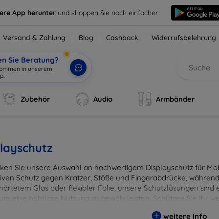
sere App herunter
und shoppen Sie noch einfacher.
Versand & Zahlung
Blog
Cashback
Widerrufsbelehrung
en Sie Beratung?
lkommen in unserem
p.
|
Zubehör
Audio
Armbänder
layschutz
ken Sie unsere Auswahl an hochwertigem Displayschutz für Mobi
tiven Schutz gegen Kratzer, Stöße und Fingerabdrücke, während 
härtetem Glas oder flexibler Folie, unsere Schutzlösungen sind e
 um eine nahtlose Nutzung zu gewährleisten. Schützen Sie Ihr w
ässigen Displayschutzlösungen und genießen Sie ein sorgenfreies 
weitere Info