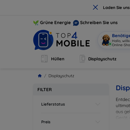
×
Laden Sie un
Grüne Energie
Schreiben Sie uns
Benötig
Hallo, wil
Online-Sho
Hüllen
Displayschutz
Displayschutz
Disp
FILTER
Entdec
Lieferstatus
ultima
aus ge
Gerät,
Preis
zuverl