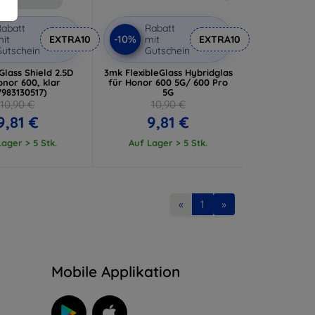
abatt
Rabatt
-10%
it
EXTRA10
mit
EXTRA10
utschein
Gutschein
 Glass Shield 2.5D
3mk FlexibleGlass Hybridglas
onor 600, klar
für Honor 600 5G/ 600 Pro
7983130517)
5G
10,90 €
10,90 €
9,81 €
9,81 €
ager > 5 Stk.
Auf Lager > 5 Stk.
«
1
»
n
Mobile Applikation