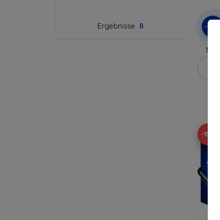
Ergebnisse
8
-10
3mk 
M
-10%