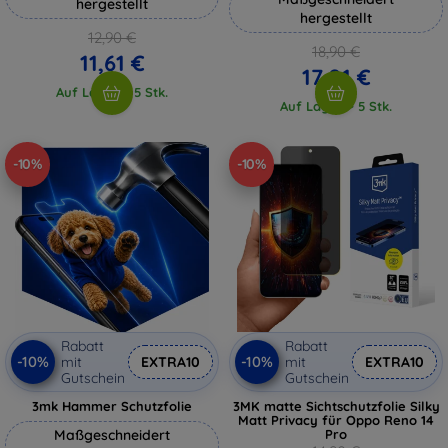
hergestellt
hergestellt
12,90 €
18,90 €
11,61 €
17,01 €
Auf Lager > 5 Stk.
Auf Lager > 5 Stk.
-10%
-10%
Rabatt
Rabatt
-10%
-10%
mit
EXTRA10
mit
EXTRA10
Gutschein
Gutschein
3mk Hammer Schutzfolie
3MK matte Sichtschutzfolie Silky
Matt Privacy für Oppo Reno 14
Maßgeschneidert
Pro