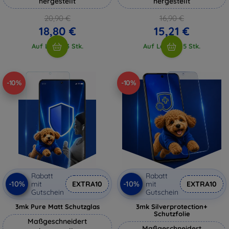
hergestellt
hergestellt
20,90 €
16,90 €
18,80 €
15,21 €
Auf Lager 3 Stk.
Auf Lager > 5 Stk.
-10%
-10%
Rabatt
Rabatt
-10%
-10%
mit
EXTRA10
mit
EXTRA10
Gutschein
Gutschein
3mk Pure Matt Schutzglas
3mk Silverprotection+
Schutzfolie
Maßgeschneidert
Maßgeschneidert