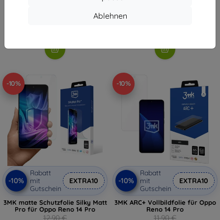
9,90 €
8,91 €
8,91 €
Ablehnen
Auf Lager > 5 Stk.
Auf Lager > 5 Stk.
-10%
-10%
Rabatt
Rabatt
-10%
-10%
mit
EXTRA10
mit
EXTRA10
Gutschein
Gutschein
3MK matte Schutzfolie Silky Matt
3MK ARC+ Vollbildfolie für Oppo
Pro für Oppo Reno 14 Pro
Reno 14 Pro
12,90 €
11,90 €