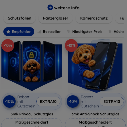
flexibler Folie, unsere Schutzlösungen sind einfach zu
installieren und passgenau für jedes Gerät, um eine
weitere Info
nahtlose Nutzung zu gewährleisten. Schützen Sie Ihr
Schutzfolien
Panzergläser
Kameraschutz
Für
wertvolles Gerät mit unseren langlebigen und zuverlässigen
Displayschutzlösungen und genießen Sie ein sorgenfreies
digitales Erlebnis.
Empfohlen
Bestseller
Niedrigster Preis
Höchste
-10%
-10%
Rabatt
Rabatt
-10%
-10%
mit
EXTRA10
mit
EXTRA10
Gutschein
Gutschein
3mk Privacy Schutzglas
3mk Anti-Shock Schutzglas
Maßgeschneidert
Maßgeschneidert