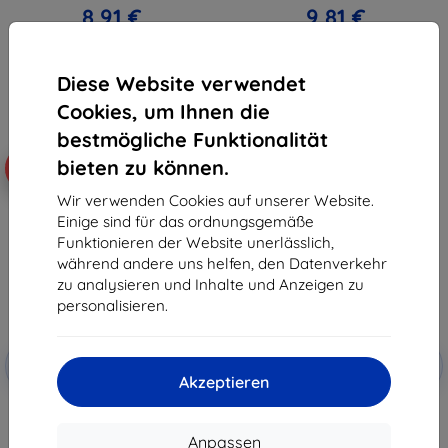
8,91 €
9,81 €
Auf Lager > 5 Stk.
Auf Lager > 5 Stk.
Diese Website verwendet
Cookies, um Ihnen die
bestmögliche Funktionalität
bieten zu können.
-10%
-10%
Wir verwenden Cookies auf unserer Website.
Einige sind für das ordnungsgemäße
Funktionieren der Website unerlässlich,
während andere uns helfen, den Datenverkehr
zu analysieren und Inhalte und Anzeigen zu
personalisieren.
Rabatt
Rabatt
-10%
-10%
mit
EXTRA10
mit
EXTRA10
Akzeptieren
Gutschein
Gutschein
3MK HardGlass Panzerglas für
3MK Schutz für Objektiv Lens
Oppo Reno 14 Pro
Protect für Oppo Reno 14 Pro 4
Stück
9,90 €
Anpassen