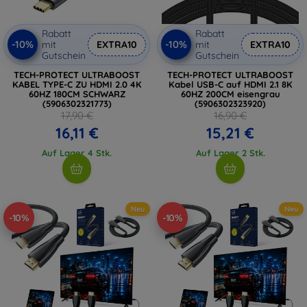
Rabatt
Rabatt
-10%
-10%
mit
EXTRA10
mit
EXTRA10
Gutschein
Gutschein
TECH-PROTECT ULTRABOOST
TECH-PROTECT ULTRABOOST
KABEL TYPE-C ZU HDMI 2.0 4K
Kabel USB-C auf HDMI 2.1 8K
60HZ 180CM SCHWARZ
60HZ 200CM eisengrau
(5906302321773)
(5906302323920)
17,90 €
16,90 €
16,11 €
15,21 €
Auf Lager 4 Stk.
Auf Lager 2 Stk.
Neu
Neu
-10%
-10%