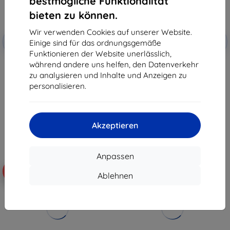
bestmögliche Funktionalität
bieten zu können.
Wir verwenden Cookies auf unserer Website.
Rabatt
Rabatt
-10%
-10%
mit
EXTRA10
mit
EXTRA10
Einige sind für das ordnungsgemäße
Gutschein
Gutschein
Funktionieren der Website unerlässlich,
während andere uns helfen, den Datenverkehr
Vention Ultra Dünnes HDMI HD
Vention Ultra dünnes HDMI HD
Kabel 2m ALEHH (Grau)
Kabel 1m ALEHF (grau)
zu analysieren und Inhalte und Anzeigen zu
10,90 €
11,90 €
personalisieren.
9,81 €
6,21 €
Auf Lager 2 Stk.
Letztes Stück auf Lager
Akzeptieren
Anpassen
-27%
-10%
Ablehnen