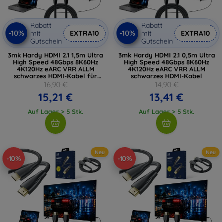
Rabatt
Rabatt
-10%
-10%
mit
EXTRA10
mit
EXTRA10
Gutschein
Gutschein
3mk Hardy HDMI 2.1 1,5m Ultra
3mk Hardy HDMI 2.1 0,5m Ultra
High Speed 48Gbps 8K60Hz
High Speed 48Gbps 8K60Hz
4K120Hz eARC VRR ALLM
4K120Hz eARC VRR ALLM
schwarzes HDMI-Kabel für
schwarzes HDMI-Kabel
Zubehör
16,90 €
14,90 €
15,21 €
13,41 €
Auf Lager > 5 Stk.
Auf Lager > 5 Stk.
Neu
Neu
-10%
-10%