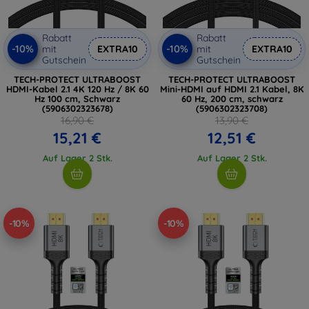
Rabatt
Rabatt
-10%
-10%
mit
EXTRA10
mit
EXTRA10
Gutschein
Gutschein
TECH-PROTECT ULTRABOOST
TECH-PROTECT ULTRABOOST
HDMI-Kabel 2.1 4K 120 Hz / 8K 60
Mini-HDMI auf HDMI 2.1 Kabel, 8K
Hz 100 cm, Schwarz
60 Hz, 200 cm, schwarz
(5906302323678)
(5906302323708)
16,90 €
13,90 €
15,21 €
12,51 €
Auf Lager 2 Stk.
Auf Lager 2 Stk.
-10%
-10%