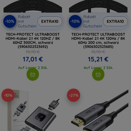
Rabatt
Rabatt
-10%
-10%
mit
EXTRA10
mit
EXTRA10
Gutschein
Gutschein
TECH-PROTECT ULTRABOOST
TECH-PROTECT ULTRABOOST
HDMI-Kabel 2.1 4K 120HZ / 8K
HDMI-Kabel 2.1 4K 120Hz / 8K
60HZ 300CM, schwarz
60Hz 200 cm, schwarz
(5906302323692)
(5906302323685)
18,90 €
16,90 €
17,01 €
15,21 €
Auf Lager 2 Stk.
Auf Lager 2 Stk.
-10%
-27%