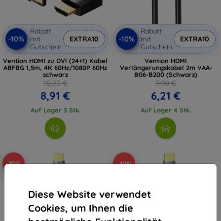
Rabatt
Rabatt
-10%
-10%
mit
EXTRA10
mit
EXTRA10
Gutschein
Gutschein
Vention HDMI zu DVI (24+1) Kabel
Vention HDMI
ABFBG 1,5m, 4K 60Hz/1080P 60Hz
Verlängerungskabel 2m VAA-
schwarz
B06-B200 (Schwarz)
10,90 €
9,90 €
8,91 €
6,21 €
Auf Lager 3 Stk.
Auf Lager 4 Stk.
-10%
-48%
Diese Website verwendet
Cookies, um Ihnen die