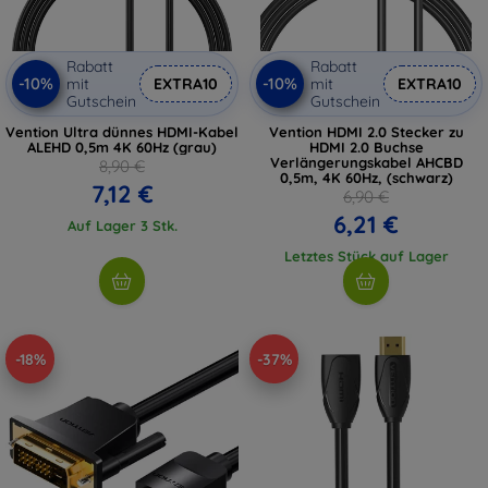
Rabatt
Rabatt
-10%
-10%
mit
EXTRA10
mit
EXTRA10
Gutschein
Gutschein
Vention Ultra dünnes HDMI-Kabel
Vention HDMI 2.0 Stecker zu
ALEHD 0,5m 4K 60Hz (grau)
HDMI 2.0 Buchse
Verlängerungskabel AHCBD
8,90 €
0,5m, 4K 60Hz, (schwarz)
7,12 €
6,90 €
6,21 €
Auf Lager 3 Stk.
Letztes Stück auf Lager
-18%
-37%