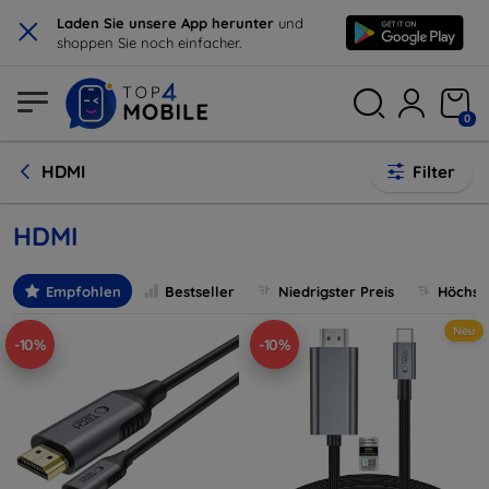
×
Laden Sie unsere App herunter
und
shoppen Sie noch einfacher.
0
HDMI
Filter
HDMI
Empfohlen
Bestseller
Niedrigster Preis
Höchste
Neu
-10%
-10%