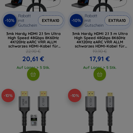
Rabatt
Rabatt
-10%
-10%
mit
EXTRA10
mit
EXTRA10
Gutschein
Gutschein
3mk Hardy HDMI 2.1 5m Ultra
3mk Hardy HDMI 2.1 3 m Ultra
High Speed 48Gbps 8K60Hz
High Speed 48Gbps 8K60Hz
4K120Hz eARC VRR ALLM
4K120Hz eARC VRR ALLM
schwarzes HDMI-Kabel für
schwarzes HDMI-Kabel für
Zubehör
Zubehör
22,90 €
19,90 €
20,61 €
17,91 €
Auf Lager > 5 Stk.
Auf Lager > 5 Stk.
-10%
-10%