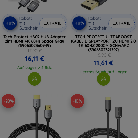
Rabatt
Rabatt
-10%
-10%
mit
EXTRA10
mit
EXTRA10
Gutschein
Gutschein
Tech-Protect HB07 HUB Adapter
TECH-PROTECT ULTRABOOST
2in1 HDMI 4K 60Hz Space Grau
KABEL DISPLAYPORT ZU HDMI 2.0
(5906302360949)
4K 60HZ 200CM SCHWARZ
(5906302321797)
17,90 €
15,90 €
16,11 €
11,61 €
Auf Lager > 5 Stk.
Letztes Stück auf Lager
-20%
-10%