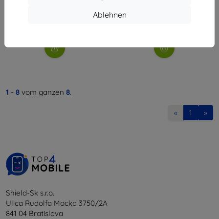
8,91 €
6,21 €
Ablehnen
Auf Lager > 5 Stk.
Letztes Stück auf Lager
1
-
8
vom ganzen
8
.
«
1
»
Shield-Sk s.r.o.
Ulica Rudolfa Mocka 3750/2A
841 04 Bratislava