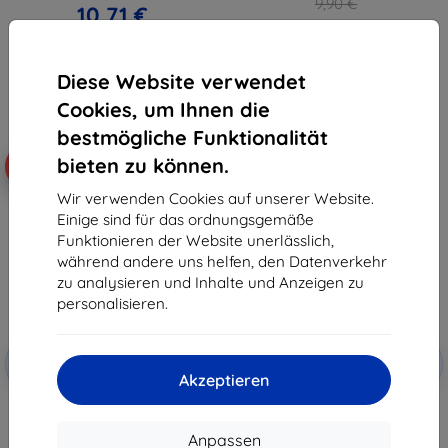
9,90 €
10,71 €
8,91 €
Auf Lager > 5 Stk.
Auf Lager > 5 Stk.
Diese Website verwendet
Cookies, um Ihnen die
bestmögliche Funktionalität
bieten zu können.
-10%
-58%
Wir verwenden Cookies auf unserer Website.
Einige sind für das ordnungsgemäße
Funktionieren der Website unerlässlich,
während andere uns helfen, den Datenverkehr
zu analysieren und Inhalte und Anzeigen zu
personalisieren.
Rabatt
Rabatt
-10%
-10%
mit
EXTRA10
mit
EXTRA10
Akzeptieren
Gutschein
Gutschein
3MK HG Max Lite Realme 10 4G
3MK FlexibleGlass Realme 10
schwarz (5903108496292)
(5903108495967)
9,90 €
14,90 €
Anpassen