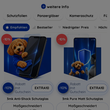
flexibler Folie, unsere Schutzlösungen sind einfach zu
installieren und passgenau für jedes Gerät, um eine
weitere Info
nahtlose Nutzung zu gewährleisten. Schützen Sie Ihr
Schutzfolien
Panzergläser
Kameraschutz
Für
wertvolles Gerät mit unseren langlebigen und zuverlässigen
Displayschutzlösungen und genießen Sie ein sorgenfreies
digitales Erlebnis.
Empfohlen
Bestseller
Niedrigster Preis
Höchste
-10%
-10%
Rabatt
Rabatt
-10%
-10%
mit
EXTRA10
mit
EXTRA10
Gutschein
Gutschein
3mk Anti-Shock Schutzglas
3mk Pure Matt Schutzglas
Maßgeschneidert
Maßgeschneidert