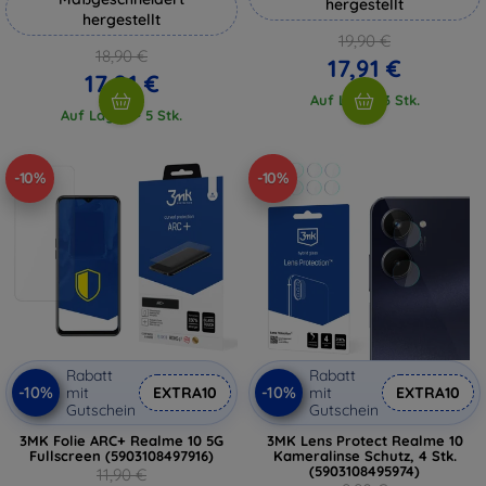
hergestellt
hergestellt
19,90 €
18,90 €
17,91 €
17,01 €
Auf Lager 3 Stk.
Auf Lager > 5 Stk.
-10%
-10%
Rabatt
Rabatt
-10%
-10%
mit
EXTRA10
mit
EXTRA10
Gutschein
Gutschein
3MK Folie ARC+ Realme 10 5G
3MK Lens Protect Realme 10
Fullscreen (5903108497916)
Kameralinse Schutz, 4 Stk.
(5903108495974)
11,90 €